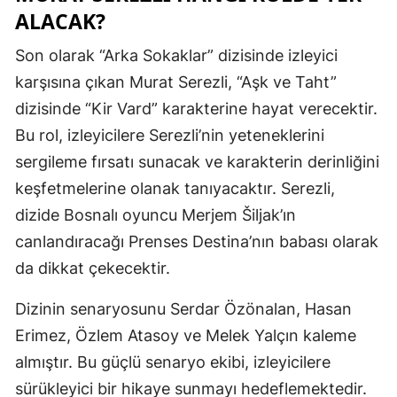
ALACAK?
Mersin
Son olarak “Arka Sokaklar” dizisinde izleyici
İstanbul
karşısına çıkan Murat Serezli, “Aşk ve Taht”
İzmir
dizisinde “Kir Vard” karakterine hayat verecektir.
Kars
Bu rol, izleyicilere Serezli’nin yeteneklerini
sergileme fırsatı sunacak ve karakterin derinliğini
Kastamonu
keşfetmelerine olanak tanıyacaktır. Serezli,
Kayseri
dizide Bosnalı oyuncu Merjem Šiljak’ın
canlandıracağı Prenses Destina’nın babası olarak
Kırklareli
da dikkat çekecektir.
Kırşehir
Dizinin senaryosunu Serdar Özönalan, Hasan
Kocaeli
Erimez, Özlem Atasoy ve Melek Yalçın kaleme
Konya
almıştır. Bu güçlü senaryo ekibi, izleyicilere
sürükleyici bir hikaye sunmayı hedeflemektedir.
Kütahya