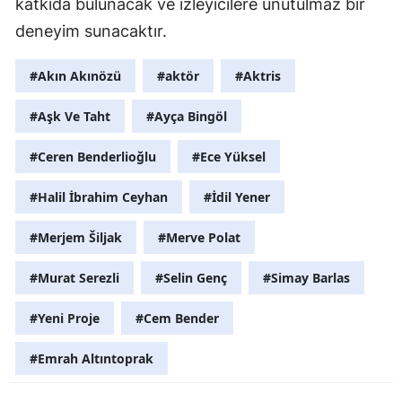
katkıda bulunacak ve izleyicilere unutulmaz bir
deneyim sunacaktır.
Samsun
Siirt
#Akın Akınözü
#aktör
#Aktris
Sinop
#Aşk Ve Taht
#Ayça Bingöl
Sivas
#Ceren Benderlioğlu
#Ece Yüksel
Tekirdağ
#Halil İbrahim Ceyhan
#İdil Yener
Tokat
#Merjem Šiljak
#Merve Polat
Trabzon
#Murat Serezli
#Selin Genç
#Simay Barlas
Tunceli
#Yeni Proje
#Cem Bender
Şanlıurfa
#Emrah Altıntoprak
Uşak
Van