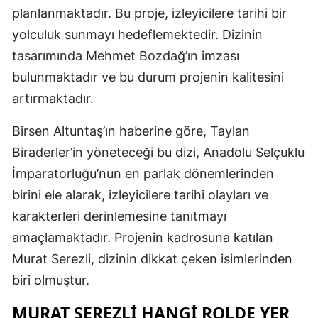
planlanmaktadır. Bu proje, izleyicilere tarihi bir
Edirne
yolculuk sunmayı hedeflemektedir. Dizinin
Elazığ
tasarımında Mehmet Bozdağ’ın imzası
Erzincan
bulunmaktadır ve bu durum projenin kalitesini
artırmaktadır.
Erzurum
Birsen Altuntaş’ın haberine göre, Taylan
Eskişehir
Biraderler’in yöneteceği bu dizi, Anadolu Selçuklu
Gaziantep
İmparatorluğu’nun en parlak dönemlerinden
Giresun
birini ele alarak, izleyicilere tarihi olayları ve
karakterleri derinlemesine tanıtmayı
Gümüşhan
amaçlamaktadır. Projenin kadrosuna katılan
Hakkari
Murat Serezli, dizinin dikkat çeken isimlerinden
biri olmuştur.
Hatay
MURAT SEREZLI HANGI ROLDE YER
Isparta