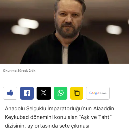
Bilecik
Bingöl
Bitlis
Bolu
Burdur
Bursa
Okunma Süresi: 2 dk
Çanakkale
Çankırı
Çorum
Anadolu Selçuklu İmparatorluğu’nun Alaaddin
Denizli
Keykubad dönemini konu alan “Aşk ve Taht”
Diyarbakır
dizisinin, ay ortasında sete çıkması