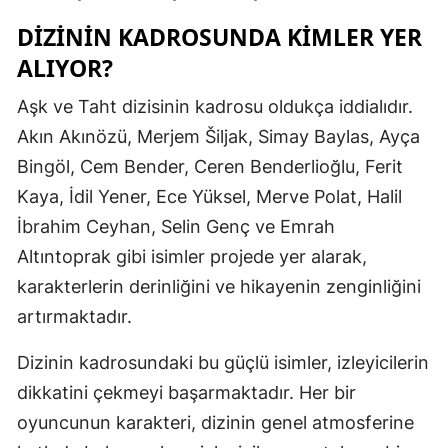
DIZININ KADROSUNDA KIMLER YER
Malatya
ALIYOR?
Manisa
Aşk ve Taht dizisinin kadrosu oldukça iddialıdır.
Kahramanm
Akın Akınözü, Merjem Šiljak, Simay Baylas, Ayça
Mardin
Bingöl, Cem Bender, Ceren Benderlioğlu, Ferit
Muğla
Kaya, İdil Yener, Ece Yüksel, Merve Polat, Halil
İbrahim Ceyhan, Selin Genç ve Emrah
Muş
Altıntoprak gibi isimler projede yer alarak,
Nevşehir
karakterlerin derinliğini ve hikayenin zenginliğini
artırmaktadır.
Niğde
Ordu
Dizinin kadrosundaki bu güçlü isimler, izleyicilerin
dikkatini çekmeyi başarmaktadır. Her bir
Rize
oyuncunun karakteri, dizinin genel atmosferine
Sakarya