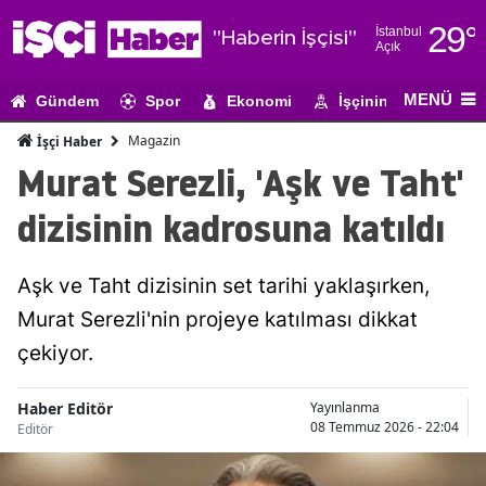
29
°
İstanbul
"Haberin İşçisi"
Açık
Adana
MENÜ
Gündem
Spor
Ekonomi
İşçinin Gündemi
Adıyaman
Magazin
İşçi Haber
Afyonkarahi
Murat Serezli, 'Aşk ve Taht'
Ağrı
dizisinin kadrosuna katıldı
Amasya
Aşk ve Taht dizisinin set tarihi yaklaşırken,
Ankara
Murat Serezli'nin projeye katılması dikkat
Antalya
çekiyor.
Artvin
Haber Editör
Yayınlanma
Aydın
08 Temmuz 2026 - 22:04
Editör
Balıkesir