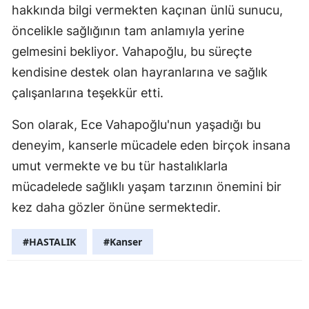
hakkında bilgi vermekten kaçınan ünlü sunucu,
Samsun
öncelikle sağlığının tam anlamıyla yerine
gelmesini bekliyor. Vahapoğlu, bu süreçte
Siirt
kendisine destek olan hayranlarına ve sağlık
Sinop
çalışanlarına teşekkür etti.
Sivas
Son olarak, Ece Vahapoğlu'nun yaşadığı bu
Tekirdağ
deneyim, kanserle mücadele eden birçok insana
Tokat
umut vermekte ve bu tür hastalıklarla
mücadelede sağlıklı yaşam tarzının önemini bir
Trabzon
kez daha gözler önüne sermektedir.
Tunceli
#HASTALIK
#Kanser
Şanlıurfa
Uşak
Van