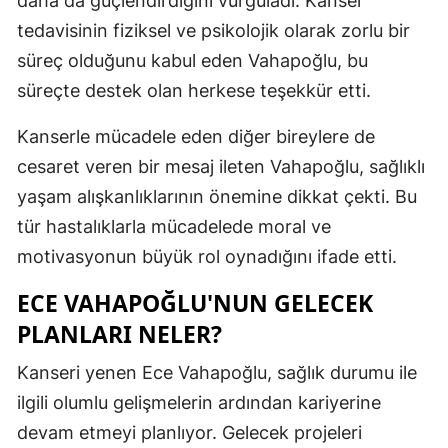
daha da güçlendirdiğini vurguladı. Kanser
tedavisinin fiziksel ve psikolojik olarak zorlu bir
Malatya
süreç olduğunu kabul eden Vahapoğlu, bu
Manisa
süreçte destek olan herkese teşekkür etti.
Kahramanm
Kanserle mücadele eden diğer bireylere de
Mardin
cesaret veren bir mesaj ileten Vahapoğlu, sağlıklı
Muğla
yaşam alışkanlıklarının önemine dikkat çekti. Bu
tür hastalıklarla mücadelede moral ve
Muş
motivasyonun büyük rol oynadığını ifade etti.
Nevşehir
ECE VAHAPOĞLU'NUN GELECEK
Niğde
PLANLARI NELER?
Ordu
Kanseri yenen Ece Vahapoğlu, sağlık durumu ile
Rize
ilgili olumlu gelişmelerin ardından kariyerine
devam etmeyi planlıyor. Gelecek projeleri
Sakarya