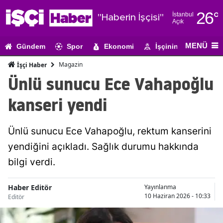
26
°
İstanbul
"Haberin İşçisi"
Açık
Adana
MENÜ
Gündem
Spor
Ekonomi
İşçinin Gündemi
Adıyaman
Magazin
İşçi Haber
Afyonkarahi
Ünlü sunucu Ece Vahapoğlu
Ağrı
kanseri yendi
Amasya
Ünlü sunucu Ece Vahapoğlu, rektum kanserini
Ankara
yendiğini açıkladı. Sağlık durumu hakkında
Antalya
bilgi verdi.
Artvin
Haber Editör
Yayınlanma
Aydın
10 Haziran 2026 - 10:33
Editör
Balıkesir