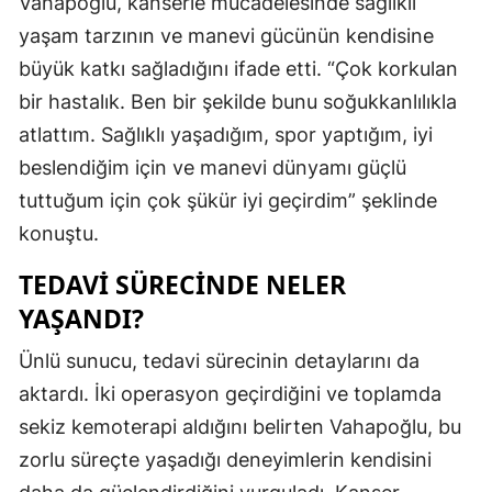
Vahapoğlu, kanserle mücadelesinde sağlıklı
Mersin
yaşam tarzının ve manevi gücünün kendisine
büyük katkı sağladığını ifade etti. “Çok korkulan
İstanbul
bir hastalık. Ben bir şekilde bunu soğukkanlılıkla
İzmir
atlattım. Sağlıklı yaşadığım, spor yaptığım, iyi
Kars
beslendiğim için ve manevi dünyamı güçlü
tuttuğum için çok şükür iyi geçirdim” şeklinde
Kastamonu
konuştu.
Kayseri
TEDAVI SÜRECINDE NELER
Kırklareli
YAŞANDI?
Kırşehir
Ünlü sunucu, tedavi sürecinin detaylarını da
Kocaeli
aktardı. İki operasyon geçirdiğini ve toplamda
sekiz kemoterapi aldığını belirten Vahapoğlu, bu
Konya
zorlu süreçte yaşadığı deneyimlerin kendisini
Kütahya