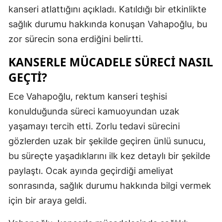
kanseri atlattığını açıkladı. Katıldığı bir etkinlikte
Edirne
sağlık durumu hakkında konuşan Vahapoğlu, bu
Elazığ
zor sürecin sona erdiğini belirtti.
Erzincan
KANSERLE MÜCADELE SÜRECI NASIL
Erzurum
GEÇTI?
Eskişehir
Ece Vahapoğlu, rektum kanseri teşhisi
konulduğunda süreci kamuoyundan uzak
Gaziantep
yaşamayı tercih etti. Zorlu tedavi sürecini
Giresun
gözlerden uzak bir şekilde geçiren ünlü sunucu,
Gümüşhan
bu süreçte yaşadıklarını ilk kez detaylı bir şekilde
paylaştı. Ocak ayında geçirdiği ameliyat
Hakkari
sonrasında, sağlık durumu hakkında bilgi vermek
Hatay
için bir araya geldi.
Isparta