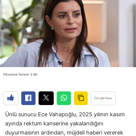
Bilecik
Bingöl
Bitlis
Bolu
Burdur
Bursa
Okunma Süresi: 2 dk
Çanakkale
Çankırı
Çorum
Ünlü sunucu Ece Vahapoğlu, 2025 yılının kasım
Denizli
ayında rektum kanserine yakalandığını
Diyarbakır
duyurmasının ardından, müjdeli haberi vererek