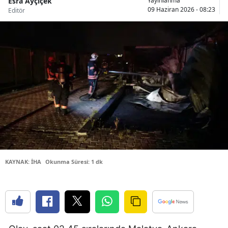
Esra Ayçiçek
Yayınlanma
09 Haziran 2026 - 08:23
Editör
Bilecik
Bingöl
Bitlis
Bolu
Burdur
Bursa
Çanakkale
Çankırı
KAYNAK: İHA
Okunma Süresi: 1 dk
Çorum
Denizli
Diyarbakır