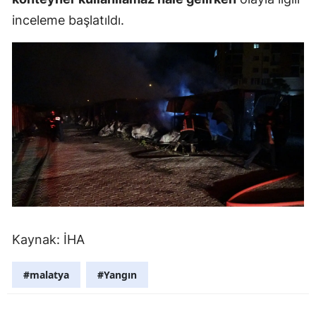
inceleme başlatıldı.
Mersin
İstanbul
İzmir
Kars
Kastamonu
Kayseri
Kırklareli
Kırşehir
Kaynak: İHA
Kocaeli
#malatya
#Yangın
Konya
Kütahya