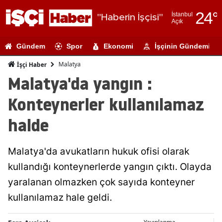
24
°
İstanbul
"Haberin İşçisi"
Açık
Adana
Gündem
Spor
Ekonomi
İşçinin Gündemi
Adıyaman
Malatya
İşçi Haber
Afyonkarahi
Malatya'da yangın :
Ağrı
Konteynerler kullanılamaz
Amasya
halde
Ankara
Malatya'da avukatların hukuk ofisi olarak
Antalya
kullandığı konteynerlerde yangın çıktı. Olayda
Artvin
yaralanan olmazken çok sayıda konteyner
Aydın
kullanılamaz hale geldi.
Balıkesir