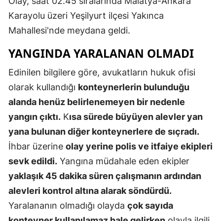
Olay, saat 02.45 sıralarında Malatya-Ankara
Edirne
Karayolu üzeri Yeşilyurt ilçesi Yakınca
Mahallesi'nde meydana geldi.
Elazığ
YANGINDA YARALANAN OLMADI
Erzincan
Edinilen bilgilere göre, avukatların hukuk ofisi
Erzurum
olarak kullandığı
konteynerlerin bulunduğu
Eskişehir
alanda henüz belirlenemeyen bir nedenle
Gaziantep
yangın çıktı.
K
ısa sürede büyüyen alevler yan
yana bulunan diğer konteynerlere de sıçradı.
Giresun
İhbar üzerine
olay yerine polis ve itfaiye ekipleri
Gümüşhan
sevk edildi.
Yangına müdahale eden ekipler
Hakkari
yaklaşık 45 dakika süren çalışmanın ardından
alevleri kontrol altına alarak söndürdü.
Hatay
Yaralananın olmadığı olayda
çok sayıda
Isparta
konteyner kullanılamaz hale gelirken
olayla ilgili