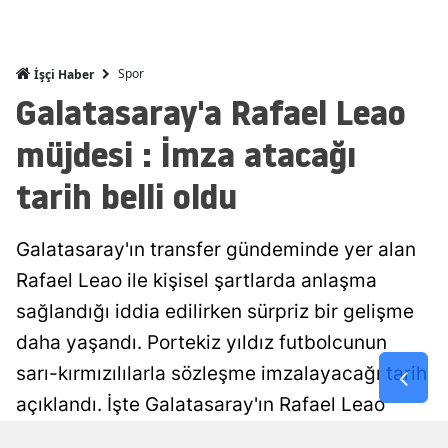
Malatya
Manisa
Spor
İşçi Haber
Galatasaray'a Rafael Leao
Kahramanm
müjdesi : İmza atacağı
Mardin
tarih belli oldu
Muğla
Muş
Galatasaray'ın transfer gündeminde yer alan
Nevşehir
Rafael Leao ile kişisel şartlarda anlaşma
sağlandığı iddia edilirken sürpriz bir gelişme
Niğde
daha yaşandı. Portekiz yıldız futbolcunun
Ordu
sarı-kırmızılılarla sözleşme imzalayacağı tarih
Rize
açıklandı. İşte Galatasaray'ın Rafael Leao
transferindeki son detaylar...
Sakarya