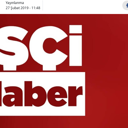
Yayınlanma
Bilecik
27 Şubat 2019 - 11:48
Bingöl
Bitlis
Bolu
Burdur
Bursa
Çanakkale
Çankırı
Çorum
Denizli
Diyarbakır