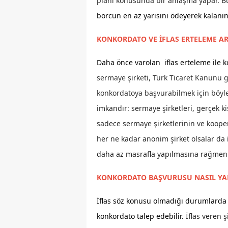
planı konusunda bir anlaşma yapar. 
borcun en az yarısını ödeyerek kalanın
KONKORDATO VE İFLAS ERTELEME A
Daha önce varolan iflas erteleme ile ko
sermaye şirketi, Türk Ticaret Kanunu g
konkordatoya başvurabilmek için böyle
imkandır: sermaye şirketleri, gerçek kişi
sadece sermaye şirketlerinin ve kooper
her ne kadar anonim şirket olsalar da 
daha az masrafla yapılmasına rağmen if
KONKORDATO BAŞVURUSU NASIL YAP
İflas söz konusu olmadığı durumlarda 
konkordato talep edebilir.
İflas veren 