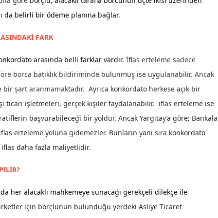
Buna göre
borçlu, alacaklı tarafla borcunun üçte ikisi üzerinden
Mersin
ı da belirli bir ödeme planına bağlar.
İstanbul
RASINDAKİ FARK
İzmir
nkordato arasında belli farklar vardır.
İflas erteleme sadece
Kars
öre borca batıklık bildiriminde bulunmuş̧ ise uygulanabilir. Ancak
 bir şart aranmamaktadır.
Ayrıca konkordato herkese açık bir
Kastamonu
 ticari işletmeleri, gerçek kişiler faydalanabilir. iflas erteleme ise
Kayseri
atiflerin başvurabileceği bir yoldur. Ancak Yargıtay’a göre; Bankala
iflas erteleme yoluna gidemezler. Bunların yanı sıra
konkordato
Kırklareli
las daha fazla maliyetlidir.
Kırşehir
ILIR?
Kocaeli
da her alacaklı mahkemeye sunacağı gerekçeli dilekçe ile
Konya
şirketler için borçlunun bulunduğu yerdeki Asliye Ticaret
Kütahya