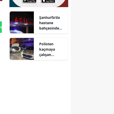
Şanlıurfa'da
hastane
tan Gönder
bahçesinde
silahlı saldırı :
2 yaralı
Polisten
kaçmaya
çalışan
sürücüye 380
bin lira ceza
yazıldı