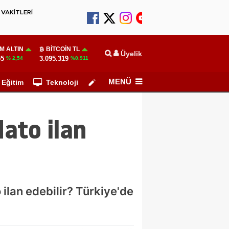
VAKİTLERİ
M ALTIN
BITCOIN TL
Üyelik
55
3.095.319
% 2,54
%0.911
MENÜ
Eğitim
Teknoloji
Köşe Yazarları
ato ilan
ilan edebilir? Türkiye'de