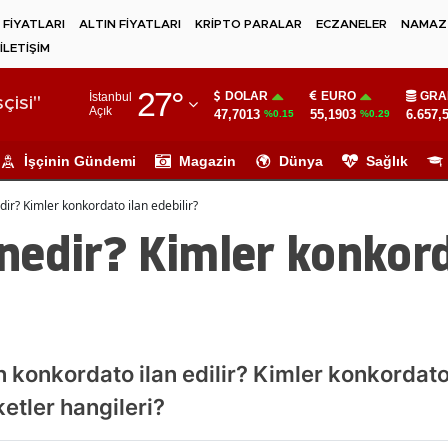
 FİYATLARI
ALTIN FİYATLARI
KRİPTO PARALAR
ECZANELER
NAMAZ 
İLETİŞİM
Adana
27
°
DOLAR
EURO
GRA
İstanbul
Adıyaman
çisi"
Açık
47,7013
55,1903
6.657,
%0.15
%0.29
Afyonkarahisar
İşçinin Gündemi
Magazin
Dünya
Sağlık
Ağrı
ir? Kimler konkordato ilan edebilir?
Amasya
nedir? Kimler konkord
Ankara
Antalya
Artvin
konkordato ilan edilir? Kimler konkordato 
Aydın
etler hangileri?
Balıkesir