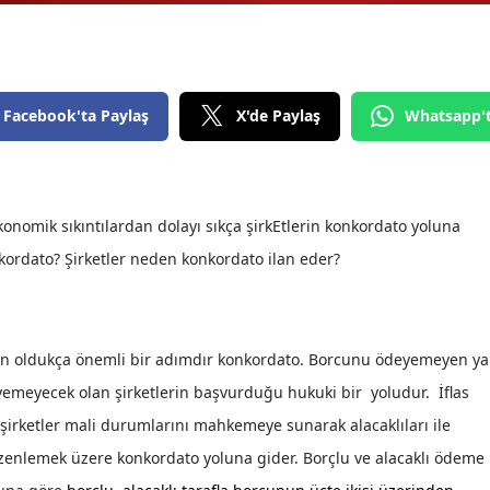
Edirne
Elazığ
Facebook'ta Paylaş
X'de Paylaş
Whatsapp'
Erzincan
Erzurum
Eskişehir
omik sıkıntılardan dolayı sıkça şirkEtlerin konkordato yoluna
Gaziantep
onkordato? Şirketler neden konkordato ilan eder?
Giresun
Gümüşhane
için oldukça önemli bir adımdır konkordato. Borcunu ödeyemeyen ya
Hakkari
emeyecek olan şirketlerin başvurduğu hukuki bir yoludur. İflas
i şirketler mali durumlarını mahkemeye sunarak alacaklıları ile
Hatay
zenlemek üzere konkordato yoluna gider. Borçlu ve alacaklı ödeme
Isparta