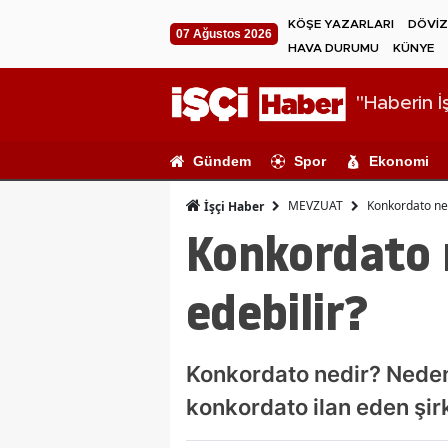
KÖŞE YAZARLARI
DÖVİZ
07 Ağustos 2026
HAVA DURUMU
KÜNYE
"Haberin İş
Gündem
Spor
Ekonomi
MEVZUAT
Konkordato ned
İşçi Haber
Konkordato 
edebilir?
Konkordato nedir? Neden 
konkordato ilan eden şirk