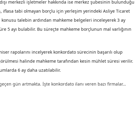
dışı merkezli işletmeler hakkında ise merkez şubesinin bulunduğu
Malatya
 iflasa tabi olmayan borçlu için yerleşim yerindeki Asliye Ticaret
z konusu talebin ardından mahkeme belgeleri inceleyerek 3 ay
Manisa
süre 5 ayı bulabilir. Bu süreçte mahkeme borçlunun mal varlığının
Kahramanmaraş
Mardin
ser rapolarını incelyerek konkordato sürecinin başarılı olup
Muğla
örülmesi halinde mahkeme tarafından kesin mühlet süresi verilir.
rumlarda 6 ay daha uzatılabilir.
Muş
Nevşehir
geçen gün artmakta. İşte konkordato ilanı veren bazı firmalar…
Niğde
Ordu
Rize
Sakarya