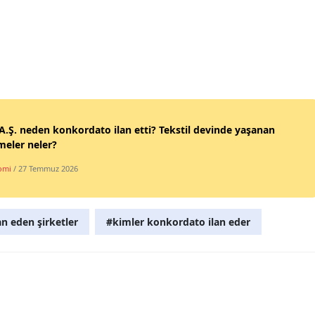
Yozgat
Zonguldak
Aksaray
Bayburt
A.Ş. neden konkordato ilan etti? Tekstil devinde yaşanan
Karaman
meler neler?
Kırıkkale
omi
/ 27 Temmuz 2026
Batman
n eden şirketler
#kimler konkordato ilan eder
Şırnak
Bartın
Ardahan
Iğdır