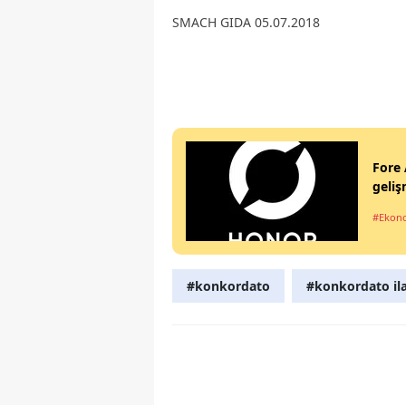
SMACH GIDA 05.07.2018
Fore 
geliş
#Ekon
#konkordato
#konkordato ila