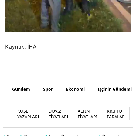
Yalova
Karabük
Kilis
Kaynak: İHA
Osmaniye
Düzce
Gündem
Spor
Ekonomi
İşçinin Gündemi
KÖŞE
DÖVİZ
ALTIN
KRİPTO
YAZARLARI
FİYATLARI
FİYATLARI
PARALAR