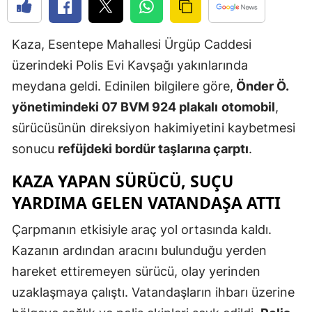
Edirne
Kaza, Esentepe Mahallesi Ürgüp Caddesi
Elazığ
üzerindeki Polis Evi Kavşağı yakınlarında
Erzincan
meydana geldi. Edinilen bilgilere göre,
Önder Ö.
Erzurum
yönetimindeki 07 BVM 924 plakalı
otomobil
,
sürücüsünün direksiyon hakimiyetini kaybetmesi
Eskişehir
sonucu
refüjdeki bordür taşlarına çarptı
.
Gaziantep
KAZA YAPAN SÜRÜCÜ, SUÇU
Giresun
YARDIMA GELEN VATANDAŞA ATTI
Gümüşhan
Çarpmanın etkisiyle araç yol ortasında kaldı.
Hakkari
Kazanın ardından aracını bulunduğu yerden
hareket ettiremeyen sürücü, olay yerinden
Hatay
uzaklaşmaya çalıştı. Vatandaşların ihbarı üzerine
Isparta