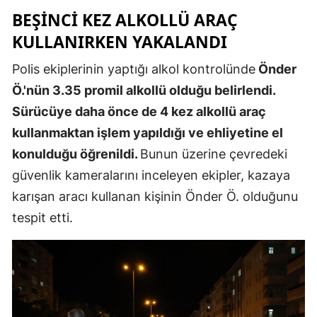
BEŞINCI KEZ ALKOLLÜ ARAÇ
Malatya
KULLANIRKEN YAKALANDI
Manisa
Polis ekiplerinin yaptığı alkol kontrolünde
Önder
Kahramanm
Ö.'nün 3.35 promil alkollü olduğu belirlendi.
Mardin
Sürücüye daha önce de 4 kez alkollü araç
kullanmaktan işlem yapıldığı ve ehliyetine el
Muğla
konulduğu öğrenildi.
Bunun üzerine çevredeki
Muş
güvenlik kameralarını inceleyen ekipler, kazaya
karışan aracı kullanan kişinin Önder Ö. olduğunu
Nevşehir
tespit etti.
Niğde
Ordu
Rize
Sakarya