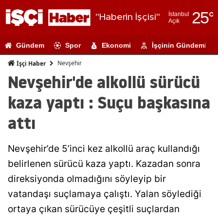
25
°
İstanbul
"Haberin İşçisi"
Açık
Adana
Gündem
Spor
Ekonomi
İşçinin Gündemi
Adıyaman
Nevşehir
İşçi Haber
Afyonkarahi
Nevşehir'de alkollü sürücü
Ağrı
kaza yaptı : Suçu başkasına
Amasya
attı
Ankara
Nevşehir’de 5’inci kez alkollü araç kullandığı
Antalya
belirlenen sürücü kaza yaptı. Kazadan sonra
Artvin
direksiyonda olmadığını söyleyip bir
Aydın
vatandaşı suçlamaya çalıştı. Yalan söylediği
ortaya çıkan sürücüye çeşitli suçlardan
Balıkesir