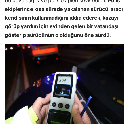
bölgeye sağlık ve polis ekipleri sevk edildi.
Polis
Mersin
ekiplerince kısa sürede yakalanan sürücü, aracı
kendisinin kullanmadığını iddia ederek, kazayı
İstanbul
görüp yardım için evinden gelen bir vatandaşı
İzmir
gösterip sürücünün o olduğunu öne sürdü
.
Kars
Kastamonu
Kayseri
Kırklareli
Kırşehir
Kocaeli
Konya
Kütahya