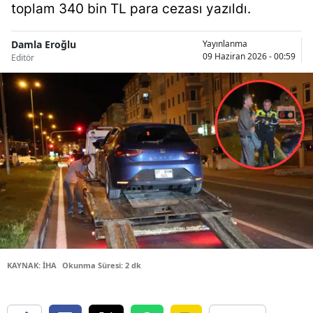
toplam 340 bin TL para cezası yazıldı.
Bilecik
Bingöl
Damla Eroğlu
Yayınlanma
09 Haziran 2026 - 00:59
Editör
Bitlis
Bolu
Burdur
Bursa
Çanakkale
Çankırı
Çorum
KAYNAK: İHA
Okunma Süresi: 2 dk
Denizli
Diyarbakır