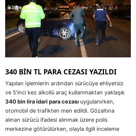
Samsun
Siirt
Sinop
Sivas
Tekirdağ
340 BIN TL PARA CEZASI YAZILDI
Tokat
Yapılan işlemlerin ardından sürücüye ehliyetsiz
Trabzon
ve 5'inci kez alkollü araç kullanmaktan yaklaşık
Tunceli
340 bin lira idari para cezası
uygulanırken,
Şanlıurfa
otomobil de trafikten men edildi. Gözaltına
alınan sürücü ifadesi alınmak üzere polis
Uşak
merkezine götürülürken, olayla ilgili inceleme
Van