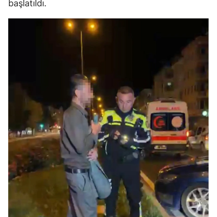
başlatıldı.
Yozgat
Zonguldak
Aksaray
Bayburt
Karaman
Kırıkkale
Batman
Şırnak
Bartın
Ardahan
Iğdır