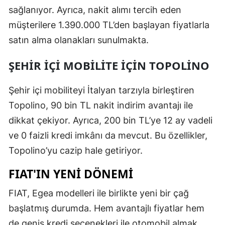
sağlanıyor. Ayrıca, nakit alımı tercih eden
Malatya
müşterilere 1.390.000 TL’den başlayan fiyatlarla
Manisa
satın alma olanakları sunulmakta.
Kahramanm
ŞEHIR İÇI MOBILITE İÇIN TOPOLINO
Mardin
Şehir içi mobiliteyi İtalyan tarzıyla birleştiren
Muğla
Topolino, 90 bin TL nakit indirim avantajı ile
Muş
dikkat çekiyor. Ayrıca, 200 bin TL’ye 12 ay vadeli
ve 0 faizli kredi imkânı da mevcut. Bu özellikler,
Nevşehir
Topolino’yu cazip hale getiriyor.
Niğde
FIAT'IN YENI DÖNEMI
Ordu
FIAT, Egea modelleri ile birlikte yeni bir çağ
Rize
başlatmış durumda. Hem avantajlı fiyatlar hem
Sakarya
de geniş kredi seçenekleri ile otomobil almak