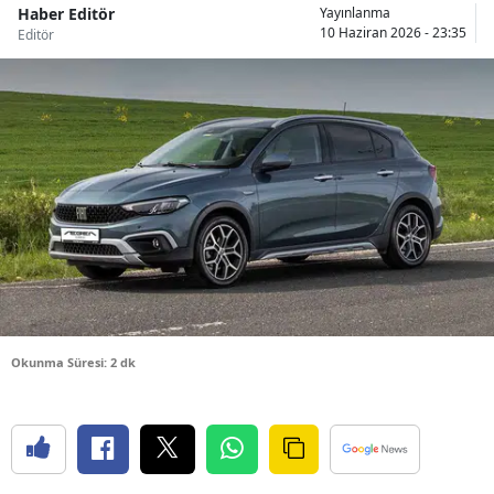
Haber Editör
Yayınlanma
Bilecik
10 Haziran 2026 - 23:35
Editör
Bingöl
Bitlis
Bolu
Burdur
Bursa
Çanakkale
Çankırı
Okunma Süresi: 2 dk
Çorum
Denizli
Diyarbakır