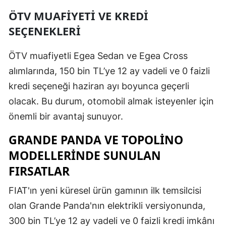
ÖTV MUAFIYETI VE KREDI
Mersin
SEÇENEKLERI
İstanbul
ÖTV muafiyetli Egea Sedan ve Egea Cross
İzmir
alımlarında, 150 bin TL’ye 12 ay vadeli ve 0 faizli
Kars
kredi seçeneği haziran ayı boyunca geçerli
Kastamonu
olacak. Bu durum, otomobil almak isteyenler için
önemli bir avantaj sunuyor.
Kayseri
GRANDE PANDA VE TOPOLINO
Kırklareli
MODELLERINDE SUNULAN
Kırşehir
FIRSATLAR
Kocaeli
FIAT'ın yeni küresel ürün gamının ilk temsilcisi
Konya
olan Grande Panda'nın elektrikli versiyonunda,
300 bin TL’ye 12 ay vadeli ve 0 faizli kredi imkânı
Kütahya