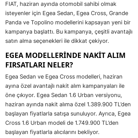
FIAT, haziran ayında otomobil sahibi olmak
Edirne
isteyenler için Egea Sedan, Egea Cross, Grande
Elazığ
Panda ve Topolino modellerini kapsayan yeni bir
kampanya başlattı. Bu kampanya, çeşitli avantajlı
Erzincan
satın alma seçenekleri ile dikkat çekiyor.
Erzurum
EGEA MODELLERINDE NAKIT ALIM
Eskişehir
FIRSATLARI NELER?
Gaziantep
Egea Sedan ve Egea Cross modelleri, haziran
Giresun
ayına özel avantajlı nakit alım kampanyaları ile
öne çıkıyor. Egea Sedan 1.6 Urban versiyonu,
Gümüşhan
haziran ayında nakit alıma özel 1.389.900 TL’den
Hakkari
başlayan fiyatlarla satışa sunuluyor. Ayrıca, Egea
Hatay
Cross 1.6 Urban modeli de 1.749.900 TL’den
başlayan fiyatlarla alıcılarını bekliyor.
Isparta