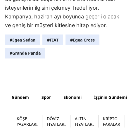
isteyenlerin ilgisini çekmeyi hedefliyor.
Samsun
Kampanya, haziran ayı boyunca geçerli olacak
Siirt
ve geniş bir müşteri kitlesine hitap ediyor.
Sinop
#Egea Sedan
#FİAT
#Egea Cross
Sivas
#Grande Panda
Tekirdağ
Tokat
Trabzon
Tunceli
Gündem
Spor
Ekonomi
İşçinin Gündemi
Şanlıurfa
Uşak
KÖŞE
DÖVİZ
ALTIN
KRİPTO
YAZARLARI
FİYATLARI
FİYATLARI
PARALAR
Van