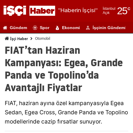
25
°
İstanbul
"Haberin İşçisi"
Açık
Adana
Gündem
Spor
Ekonomi
İşçinin Gündemi
Adıyaman
Otomobil
İşçi Haber
Afyonkarahi
FIAT’tan Haziran
Ağrı
Kampanyası: Egea, Grande
Amasya
Panda ve Topolino’da
Ankara
Avantajlı Fiyatlar
Antalya
FIAT, haziran ayına özel kampanyasıyla Egea
Artvin
Sedan, Egea Cross, Grande Panda ve Topolino
Aydın
modellerinde cazip fırsatlar sunuyor.
Balıkesir