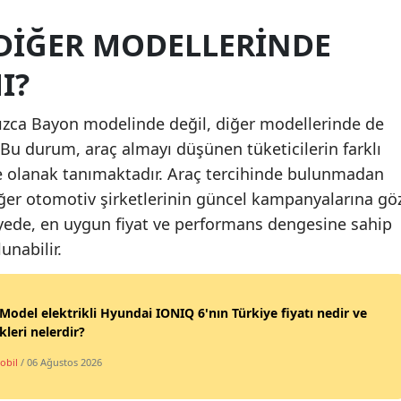
Malatya
DIĞER MODELLERINDE
Manisa
I?
Kahramanmaraş
nızca Bayon modelinde değil, diğer modellerinde de
Mardin
. Bu durum, araç almayı düşünen tüketicilerin farklı
e olanak tanımaktadır. Araç tercihinde bulunmadan
Muğla
er otomotiv şirketlerinin güncel kampanyalarına gö
Muş
ayede, en uygun fiyat ve performans dengesine sahip
unabilir.
Nevşehir
Niğde
Model elektrikli Hyundai IONIQ 6'nın Türkiye fiyatı nedir ve
Ordu
ikleri nelerdir?
Rize
obil
/ 06 Ağustos 2026
Sakarya