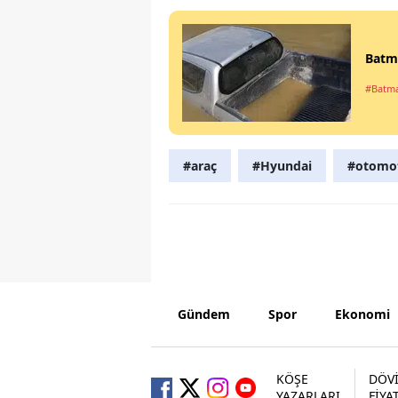
Batma
#Batm
#araç
#Hyundai
#otomo
Gündem
Spor
Ekonomi
KÖŞE
DÖV
YAZARLARI
FİYA