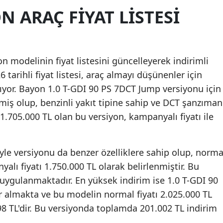
 ARAÇ FIYAT LISTESI
Mersin
İstanbul
İzmir
n modelinin fiyat listesini güncelleyerek indirimli
 tarihli fiyat listesi, araç almayı düşünenler için
Kars
aşıyor. Bayon 1.0 T-GDI 90 PS 7DCT Jump versiyonu için
Kastamonu
nmiş olup, benzinli yakıt tipine sahip ve DCT şanzıman
ı 1.705.000 TL olan bu versiyon, kampanyalı fiyatı ile
Kayseri
Kırklareli
le versiyonu da benzer özelliklere sahip olup, norma
Kırşehir
yalı fiyatı 1.750.000 TL olarak belirlenmiştir. Bu
Kocaeli
uygulanmaktadır. En yüksek indirim ise 1.0 T-GDI 90
r almakta ve bu modelin normal fiyatı 2.025.000 TL
Konya
98 TL'dir. Bu versiyonda toplamda 201.002 TL indirim
Kütahya