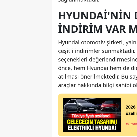
HYUNDAI'NIN 
İNDIRIM VAR M
Hyundai otomotiv şirketi, yal
çeşitli indirimler sunmaktadır
seçenekleri değerlendirmesin
önce, hem Hyundai hem de diğ
atılması önerilmektedir. Bu s
araçlar hakkında bilgi sahibi ol
2026 
özell
#Otom