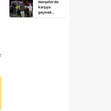
Nevşehir'de
meydana geldi
karşıya
geçmek
isteyen kadın,
otomobilin
altında can
verdi
z