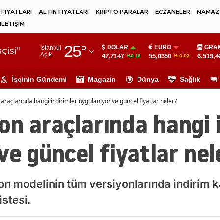
 FİYATLARI
ALTIN FİYATLARI
KRİPTO PARALAR
ECZANELER
NAMAZ 
İLETİŞİM
Adana
25
°
DOLAR
EURO
GRAM
İstanbul
Adıyaman
çisi"
Açık
47,7147
55,0350
6.519,4
%0.16
%-0.02
Afyonkarahisar
İşçinin Gündemi
Magazin
Dünya
Sağlık
Ağrı
raçlarında hangi indirimler uygulanıyor ve güncel fiyatlar neler?
Amasya
n araçlarında hangi 
Ankara
ve güncel fiyatlar nel
Antalya
Artvin
n modelinin tüm versiyonlarında indirim k
Aydın
istesi.
Balıkesir