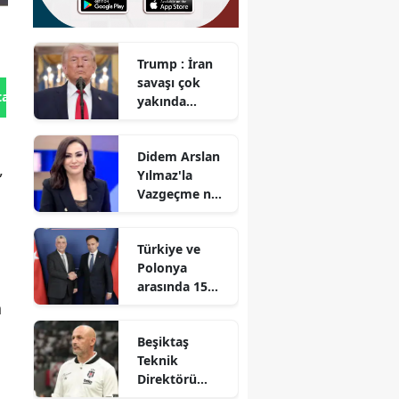
Trump : İran
savaşı çok
tan Gönder
yakında
bitecek
Didem Arslan
,
Yılmaz'la
Vazgeçme ne
zaman
başlayacak?
Türkiye ve
Polonya
arasında 15
milyar dolarlık
n
ticaret hedefi
Beşiktaş
Teknik
Direktörü
Italiano :