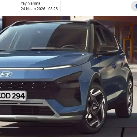
Yayınlanma
Bilecik
24 Nisan 2026 - 08:28
Bingöl
Bitlis
Bolu
Burdur
Bursa
Çanakkale
Çankırı
Çorum
Denizli
Diyarbakır