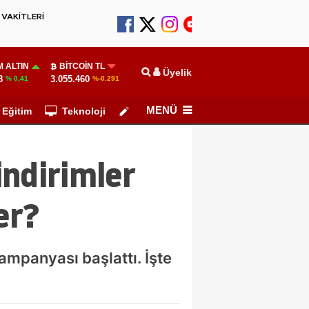
VAKİTLERİ
 ALTIN
BITCOIN TL
Üyelik
8
3.055.460
% 0,41
%-0.291
MENÜ
Eğitim
Teknoloji
Köşe Yazarları
indirimler
er?
ampanyası başlattı. İşte