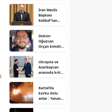
Takım olmayı
İran Meclis
başardık
Başkanı
Kalibaf'tan
Trump'a rest
Doktor
Oğuzcan
Orçan kimdir,
kaç yaşında ve
neden öldü?
Ukrayna ve
Azerbaycan
arasında kritik
l
görüşme
Kartal'da
korku dolu
anlar : Yanan
minibüste peş
peşe patlama