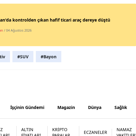
Samsun
n'da kontrolden çıkan hafif ticari araç dereye düştü
Siirt
an
/ 04 Ağustos 2026
Sinop
Sivas
tiv
#SUV
#Bayon
Tekirdağ
Tokat
Trabzon
Tunceli
İşçinin Gündemi
Magazin
Dünya
Sağlık
Şanlıurfa
Uşak
İZ
ALTIN
KRİPTO
NAMAZ
ECZANELER
Van
TLARI
FİYATLARI
PARALAR
VAKİTLER