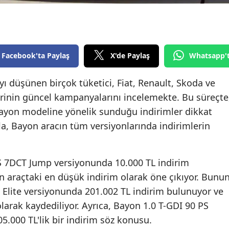
Edirne
Elazığ
Erzincan
Facebook'ta Paylaş
X'de Paylaş
Whatsapp'
Erzurum
ayı düşünen birçok tüketici, Fiat, Renault, Skoda ve
erinin güncel kampanyalarını incelemekte. Bu süreçte
Eskişehir
ayon modeline yönelik sunduğu indirimler dikkat
Gaziantep
yla, Bayon aracın tüm versiyonlarında indirimlerin
Giresun
Gümüşhane
S 7DCT Jump versiyonunda 10.000 TL indirim
n araçtaki en düşük indirim olarak öne çıkıyor. Bunu
Hakkari
T Elite versiyonunda 201.002 TL indirim bulunuyor ve
Hatay
arak kaydediliyor. Ayrıca, Bayon 1.0 T-GDI 90 PS
5.000 TL'lik bir indirim söz konusu.
Isparta