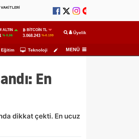
VAKİTLERİ
 ALTIN
BITCOIN TL
Üyelik
1
3.068.243
% 0,06
%-0.199
MENÜ
Eğitim
Teknoloji
Köşe Yazarları
landı: En
nda dikkat çekti. En ucuz