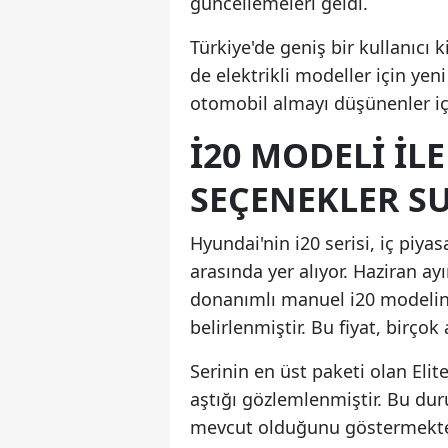
güncellemeleri geldi.
Türkiye'de geniş bir kullanıcı
de elektrikli modeller için yeni
otomobil almayı düşünenler için
I20 MODELI IL
SEÇENEKLER 
Hyundai'nin i20 serisi, iç piya
arasında yer alıyor. Haziran ay
donanımlı manuel i20 modelinin
belirlenmiştir. Bu fiyat, birçok
Serinin en üst paketi olan Elit
aştığı gözlemlenmiştir. Bu duru
mevcut olduğunu göstermekte