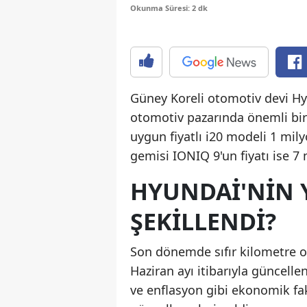
Okunma Süresi: 2 dk
Güney Koreli otomotiv devi Hyu
otomotiv pazarında önemli bir 
uygun fiyatlı i20 modeli 1 mil
gemisi IONIQ 9'un fiyatı ise 7
HYUNDAI'NIN Y
ŞEKILLENDI?
Son dönemde sıfır kilometre o
Haziran ayı itibarıyla güncell
ve enflasyon gibi ekonomik fak