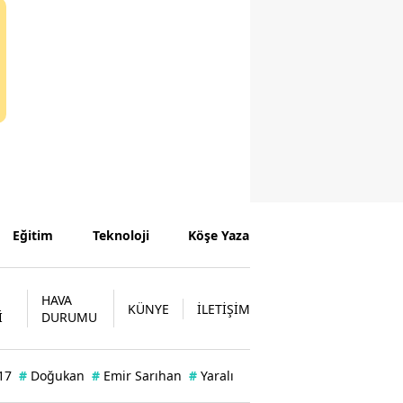
Eğitim
Teknoloji
Köşe Yazarları
HAVA
KÜNYE
İLETİŞİM
İ
DURUMU
17
#
Doğukan
#
Emir Sarıhan
#
Yaralı