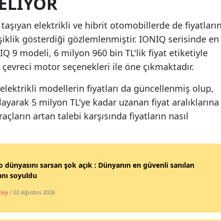
ELIYOR
Samsun
taşıyan elektrikli ve hibrit otomobillerde de fiyatları
Siirt
iklik gösterdiği gözlemlenmiştir. IONIQ serisinde en
 9 modeli, 6 milyon 960 bin TL'lik fiyat etiketiyle
Sinop
çevreci motor seçenekleri ile öne çıkmaktadır.
Sivas
elektrikli modellerin fiyatları da güncellenmiş olup,
Tekirdağ
layarak 5 milyon TL'ye kadar uzanan fiyat aralıklarına
raçların artan talebi karşısında fiyatların nasıl
Tokat
Trabzon
Tunceli
o dünyasını sarsan şok açık : Dünyanın en güvenli sanılan
anı soyuldu
Şanlıurfa
loji
/ 02 Ağustos 2026
Uşak
Van