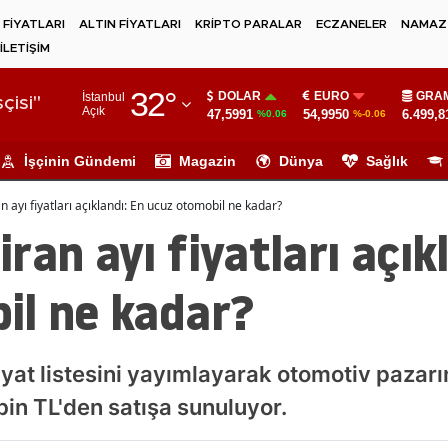
 FİYATLARI
ALTIN FİYATLARI
KRİPTO PARALAR
ECZANELER
NAMAZ 
İLETİŞİM
Adana
32
°
DOLAR
EURO
GRAM
İstanbul
Adıyaman
çisi"
Açık
47,5991
54,9950
6.499,8
%0.06
%-0.06
Afyonkarahisar
İşçinin Gündemi
Magazin
Dünya
Sağlık
Ağrı
 ayı fiyatları açıklandı: En ucuz otomobil ne kadar?
Amasya
ran ayı fiyatları açık
Ankara
il ne kadar?
Antalya
Artvin
yat listesini yayımlayarak otomotiv pazarı
Aydın
bin TL'den satışa sunuluyor.
Balıkesir