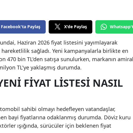
Edirne
Elazığ
Facebook'ta Paylaş
X'de Paylaş
Whatsapp'
Erzincan
ndai, Haziran 2026 fiyat listesini yayımlayarak
Erzurum
hareketlilik sağladı. Yeni kampanyalarla birlikte en
Eskişehir
yon 470 bin TL'den satışa sunulurken, markanın amira
 milyon TL'ye yaklaşmış durumda.
Gaziantep
ENI FIYAT LISTESI NASIL
Giresun
Gümüşhane
Hakkari
tomobil sahibi olmayı hedefleyen vatandaşlar,
enen bayi fiyatlarına odaklanmış durumda. Döviz kuru
Hatay
törler ışığında, sürücüler için beklenen fiyat
Isparta