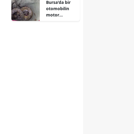
Bursa'da bir
otomobilin
motor
bölümüne
yılan girdi