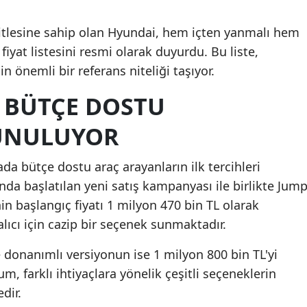
Mersin
 kitlesine sahip olan Hyundai, hem içten yanmalı hem
İstanbul
 fiyat listesini resmi olarak duyurdu. Bu liste,
 önemli bir referans niteliği taşıyor.
İzmir
E BÜTÇE DOSTU
Kars
SUNULUYOR
Kastamonu
Kayseri
sada bütçe dostu araç arayanların ilk tercihleri
ında başlatılan yeni satış kampanyası ile birlikte Jum
Kırklareli
 başlangıç fiyatı 1 milyon 470 bin TL olarak
Kırşehir
 alıcı için cazip bir seçenek sunmaktadır.
Kocaeli
e donanımlı versiyonun ise 1 milyon 800 bin TL'yi
Konya
m, farklı ihtiyaçlara yönelik çeşitli seçeneklerin
dir.
Kütahya