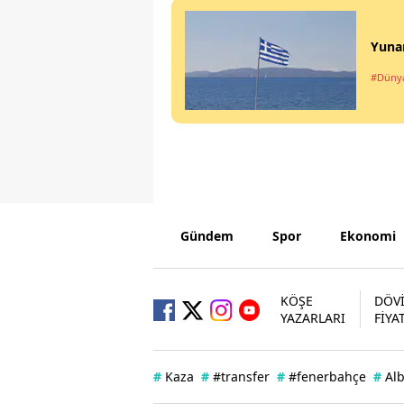
Yunan
#Düny
Gündem
Spor
Ekonomi
KÖŞE
DÖV
YAZARLARI
FİYA
#
Kaza
#
#transfer
#
#fenerbahçe
#
Al