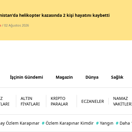
Yozgat
istan'da helikopter kazasında 2 kişi hayatını kaybetti
Zonguldak
a
/ 02 Ağustos 2026
Aksaray
Bayburt
Karaman
Kırıkkale
İşçinin Gündemi
Magazin
Dünya
Sağlık
Batman
Şırnak
İZ
ALTIN
KRİPTO
NAMAZ
ECZANELER
TLARI
FİYATLARI
PARALAR
VAKİTLER
Bartın
Ardahan
bay Özlem Karapınar
#
Özlem Karapınar Kimdir
#
Yangın
#
Daha 
Iğdır