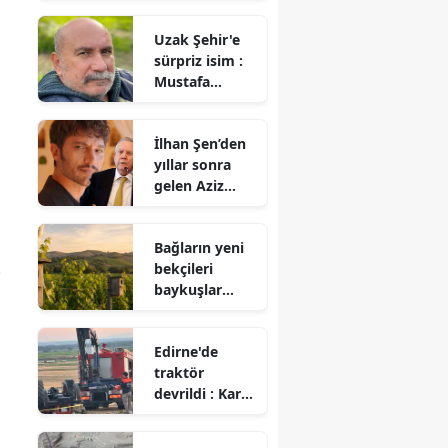
berabere kaldı
Uzak Şehir'e
sürpriz isim :
Mustafa
Avkıran katıldı
İlhan Şen’den
yıllar sonra
gelen Aziz
Yıldırım itirafı!
Bağların yeni
bekçileri
p
baykuşlar
oldu : 500’den
fazla yuva
Edirne'de
kutusu
traktör
kuruldu
devrildi : Karı
koca hayatını
kaybetti