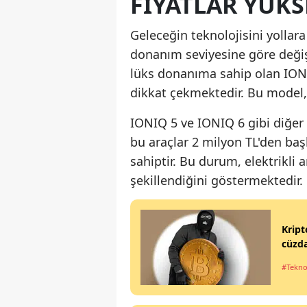
FIYATLAR YÜKS
Geleceğin teknolojisini yollara 
donanım seviyesine göre değiş
lüks donanıma sahip olan IONIQ
dikkat çekmektedir. Bu model, 
IONIQ 5 ve IONIQ 6 gibi diğer 
bu araçlar 2 milyon TL'den baş
sahiptir. Bu durum, elektrikli a
şekillendiğini göstermektedir.
Kript
cüzd
#Tekno