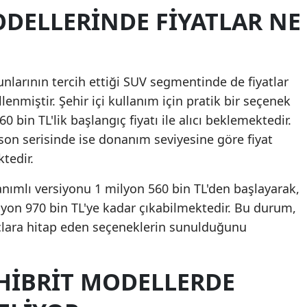
ODELLERINDE FIYATLAR NE
Malatya
Manisa
Kahramanmaraş
unlarının tercih ettiği SUV segmentinde de fiyatlar
lenmiştir. Şehir içi kullanım için pratik bir seçenek
Mardin
 bin TL'lik başlangıç fiyatı ile alıcı beklemektedir.
Muğla
son serisinde ise donanım seviyesine göre fiyat
tedir.
Muş
ımlı versiyonu 1 milyon 560 bin TL'den başlayarak,
Nevşehir
yon 970 bin TL'ye kadar çıkabilmektedir. Bu durum,
Niğde
çlara hitap eden seçeneklerin sunulduğunu
Ordu
 HIBRIT MODELLERDE
Rize
Sakarya