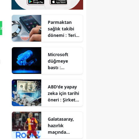
Parmaktan
tan Gönder
sağlık takibi
dönemi : Teri
analiz eden
akıllı yüzük
Microsoft
geliştirildi
düğmeye
l
bastı :
Windows 11
kullananlara
ABD'de yapay
'RAM'
zeka için tarihi
müjdesi!
öneri : Şirket
hisselerinin
yarısı devlete
Galatasaray,
mi geçecek?
hazırlık
maçında
Rennes ile 3-3