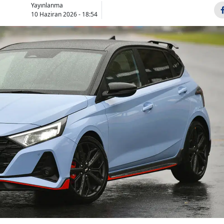
Yayınlanma
Bilecik
10 Haziran 2026 - 18:54
Bingöl
Bitlis
Bolu
Burdur
Bursa
Çanakkale
Çankırı
Çorum
Denizli
Diyarbakır