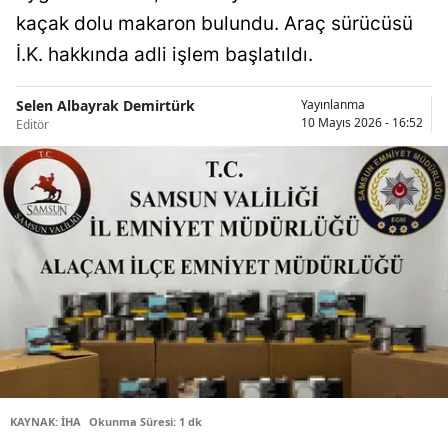
kaçak dolu makaron bulundu. Araç sürücüsü
Bilecik
İ.K. hakkında adli işlem başlatıldı.
Bingöl
Bitlis
Selen Albayrak Demirtürk
Yayınlanma
10 Mayıs 2026 - 16:52
Editör
Bolu
Burdur
Bursa
Çanakkale
Çankırı
Çorum
Denizli
KAYNAK: İHA
Okunma Süresi: 1 dk
Diyarbakır