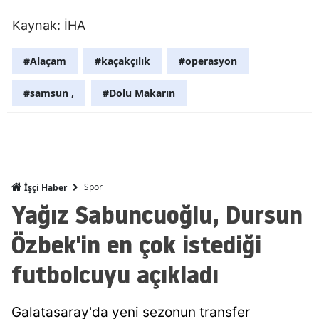
Mersin
Kaynak: İHA
İstanbul
#Alaçam
#kaçakçılık
#operasyon
İzmir
#samsun ,
#Dolu Makarın
Kars
Kastamonu
Kayseri
Spor
İşçi Haber
Kırklareli
Yağız Sabuncuoğlu, Dursun
Kırşehir
Özbek'in en çok istediği
Kocaeli
futbolcuyu açıkladı
Konya
Galatasaray'da yeni sezonun transfer
Kütahya