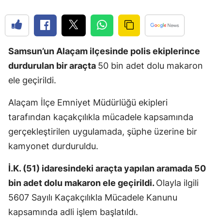
Edirne
Elazığ
Samsun’un Alaçam ilçesinde polis ekiplerince
Erzincan
durdurulan bir araçta
50 bin adet dolu makaron
Erzurum
ele geçirildi.
Eskişehir
Alaçam İlçe Emniyet Müdürlüğü ekipleri
Gaziantep
tarafından kaçakçılıkla mücadele kapsamında
gerçekleştirilen uygulamada, şüphe üzerine bir
Giresun
kamyonet durduruldu.
Gümüşhan
İ.K. (51) idaresindeki araçta yapılan aramada 50
Hakkari
bin adet dolu makaron ele geçirildi.
Olayla ilgili
Hatay
5607 Sayılı Kaçakçılıkla Mücadele Kanunu
Isparta
kapsamında adli işlem başlatıldı.