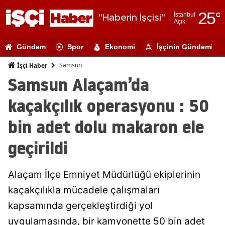
25
°
İstanbul
"Haberin İşçisi"
Açık
Adana
Gündem
Spor
Ekonomi
İşçinin Gündemi
Adıyaman
Samsun
İşçi Haber
Afyonkarahi
Samsun Alaçam’da
Ağrı
kaçakçılık operasyonu : 50
Amasya
bin adet dolu makaron ele
Ankara
geçirildi
Antalya
Alaçam İlçe Emniyet Müdürlüğü ekiplerinin
Artvin
kaçakçılıkla mücadele çalışmaları
Aydın
kapsamında gerçekleştirdiği yol
Balıkesir
uygulamasında, bir kamyonette 50 bin adet