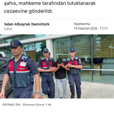
şahıs, mahkeme tarafından tutuklanarak
Bilecik
cezaevine gönderildi.
Bingöl
Selen Albayrak Demirtürk
Yayınlanma
Bitlis
10 Haziran 2026 - 17:17
Editör
Bolu
Burdur
Bursa
Çanakkale
Çankırı
Çorum
Denizli
KAYNAK: İHA
Okunma Süresi: 1 dk
Diyarbakır