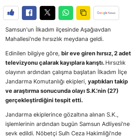
Edirne
Elazığ
Samsun'un İlkadım ilçesinde Aşağıavdan
Erzincan
Mahallesi'nde hırsızlık meydana geldi.
Erzurum
Edinilen bilgiye göre,
bir eve giren hırsız, 2 adet
Eskişehir
televizyonu çalarak kayıplara karıştı.
Hırsızlık
olayının ardından çalışma başlatan İlkadım İlçe
Gaziantep
Jandarma Komutanlığı ekipleri,
yaptıkları takip
Giresun
ve araştırma sonucunda olayı S.K.'nin (27)
Gümüşhan
gerçekleştirdiğini tespit etti.
Hakkari
Jandarma ekiplerince gözaltına alınan S.K.,
Hatay
işlemlerinin ardından bugün Samsun Adliyesi'ne
sevk edildi. Nöbetçi Sulh Ceza Hakimliği'nde
Isparta