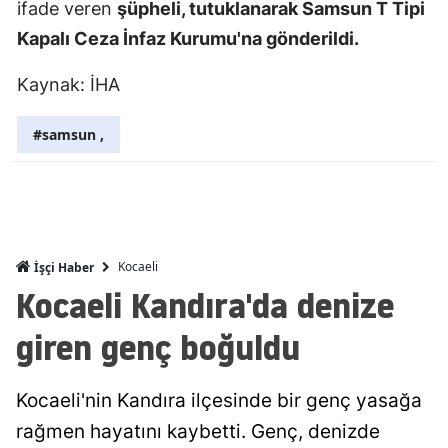
ifade veren
şüpheli, tutuklanarak Samsun T Tipi
Mersin
Kapalı Ceza İnfaz Kurumu'na gönderildi.
İstanbul
Kaynak: İHA
İzmir
#samsun ,
Kars
Kastamonu
Kayseri
Kocaeli
İşçi Haber
Kırklareli
Kocaeli Kandıra'da denize
Kırşehir
giren genç boğuldu
Kocaeli
Konya
Kocaeli'nin Kandıra ilçesinde bir genç yasağa
rağmen hayatını kaybetti. Genç, denizde
Kütahya