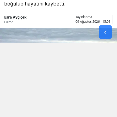
boğulup hayatını kaybetti.
Malatya
Esra Ayçiçek
Yayınlanma
Manisa
09 Ağustos 2026 - 15:01
Editör
Kahramanm
Mardin
Muğla
Muş
Nevşehir
Niğde
Ordu
KAYNAK: AA
Okunma Süresi: 1 dk
Rize
Sakarya