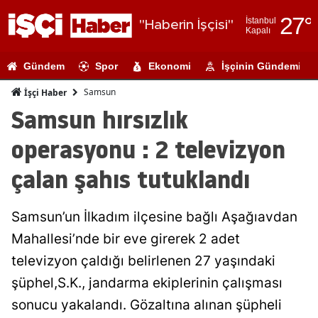
27
°
İstanbul
"Haberin İşçisi"
Kapalı
Adana
Gündem
Spor
Ekonomi
İşçinin Gündemi
Adıyaman
Samsun
İşçi Haber
Afyonkarahi
Samsun hırsızlık
Ağrı
operasyonu : 2 televizyon
Amasya
çalan şahıs tutuklandı
Ankara
Samsun’un İlkadım ilçesine bağlı Aşağıavdan
Antalya
Mahallesi’nde bir eve girerek 2 adet
Artvin
televizyon çaldığı belirlenen 27 yaşındaki
Aydın
şüphel,S.K., jandarma ekiplerinin çalışması
sonucu yakalandı. Gözaltına alınan şüpheli
Balıkesir