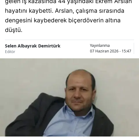
gelen iş kazasında 44 yaşındaki Ekrem Arslan
Bilecik
hayatını kaybetti. Arslan, çalışma sırasında
Bingöl
dengesini kaybederek biçerdöverin altına
düştü.
Bitlis
Bolu
Selen Albayrak Demirtürk
Yayınlanma
07 Haziran 2026 - 15:47
Editör
Burdur
Bursa
Çanakkale
Çankırı
Çorum
Denizli
Diyarbakır