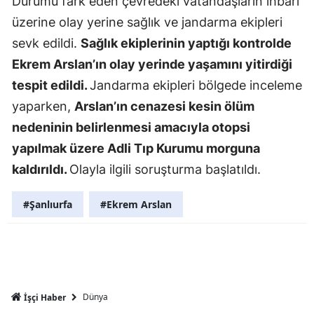
Durumu fark eden çevredeki vatandaşların ihbarı
Mersin
üzerine olay yerine sağlık ve jandarma ekipleri
sevk edildi.
Sağlık ekiplerinin yaptığı kontrolde
İstanbul
Ekrem Arslan’ın olay yerinde yaşamını yitirdiği
İzmir
tespit edildi.
Jandarma ekipleri bölgede inceleme
yaparken,
Arslan’ın cenazesi kesin ölüm
Kars
nedeninin belirlenmesi amacıyla otopsi
Kastamonu
yapılmak üzere Adli Tıp Kurumu morguna
Kayseri
kaldırıldı.
Olayla ilgili soruşturma başlatıldı.
Kırklareli
#Şanlıurfa
#Ekrem Arslan
Kırşehir
Kocaeli
Konya
Dünya
İşçi Haber
Kütahya