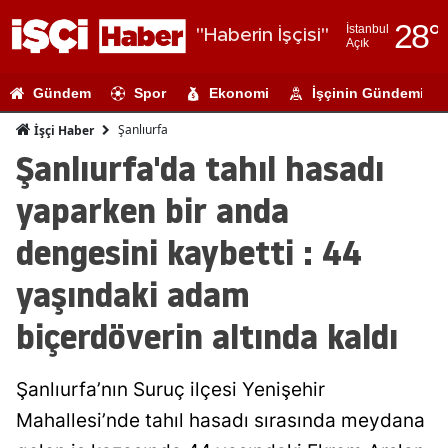
28
°
İstanbul
"Haberin İşçisi"
Açık
Adana
Gündem
Spor
Ekonomi
İşçinin Gündemi
Adıyaman
Şanlıurfa
İşçi Haber
Afyonkarahi
Şanlıurfa'da tahıl hasadı
Ağrı
yaparken bir anda
Amasya
dengesini kaybetti : 44
Ankara
yaşındaki adam
Antalya
biçerdöverin altında kaldı
Artvin
Şanlıurfa’nın Suruç ilçesi Yenişehir
Aydın
Mahallesi’nde tahıl hasadı sırasında meydana
Balıkesir