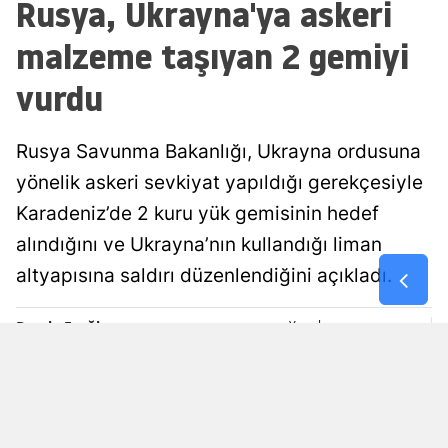
Rusya, Ukrayna'ya askeri
Malatya
malzeme taşıyan 2 gemiyi
Manisa
vurdu
Kahramanm
Rusya Savunma Bakanlığı, Ukrayna ordusuna
Mardin
yönelik askeri sevkiyat yapıldığı gerekçesiyle
Muğla
Karadeniz’de 2 kuru yük gemisinin hedef
Muş
alındığını ve Ukrayna’nın kullandığı liman
altyapısına saldırı düzenlendiğini açıkladı.
Nevşehir
Niğde
Damla Eroğlu
Yayınlanma
07 Ağustos 2026 - 19:00
Editör
Ordu
Rize
Sakarya