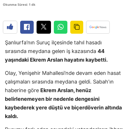
Okunma Süresi: 1 dk
Edirne
Elazığ
Erzincan
Şanlıurfa’nın Suruç ilçesinde tahıl hasadı
Erzurum
sırasında meydana gelen iş kazasında
44
Eskişehir
yaşındaki Ekrem Arslan hayatını kaybetti.
Gaziantep
Olay, Yenişehir Mahallesi’nde devam eden hasat
Giresun
çalışmaları sırasında meydana geldi. Sabah'ın
Gümüşhan
haberine göre
Ekrem Arslan, henüz
belirlenemeyen bir nedenle dengesini
Hakkari
kaybederek yere düştü ve biçerdöverin altında
Hatay
kaldı.
Isparta