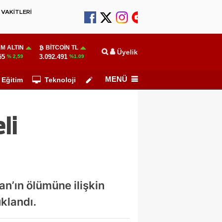
VAKİTLERİ
M ALTIN
BITCOIN TL
Üyelik
55
3.092.491
% 2,59
%1.09
MENÜ
Eğitim
Teknoloji
Köşe Yazarları
li
an’ın ölümüne ilişkin
klandı.