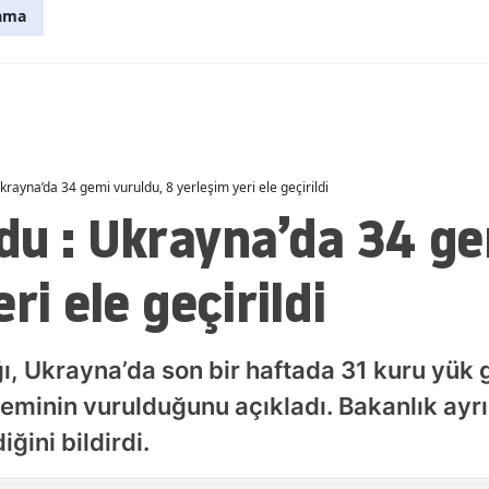
ama
Malatya
Manisa
Kahramanmaraş
Mardin
rayna’da 34 gemi vuruldu, 8 yerleşim yeri ele geçirildi
du : Ukrayna’da 34 ge
Muğla
Muş
ri ele geçirildi
Nevşehir
Niğde
, Ukrayna’da son bir haftada 31 kuru yük 
Ordu
minin vurulduğunu açıkladı. Bakanlık ayrı
Rize
iğini bildirdi.
Sakarya