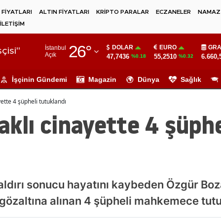
 FİYATLARI
ALTIN FİYATLARI
KRİPTO PARALAR
ECZANELER
NAMAZ 
İLETİŞİM
Adana
26
°
DOLAR
EURO
GRA
İstanbul
Adıyaman
çisi"
Açık
47,7436
55,2510
6.660,
%0.18
%0.32
Afyonkarahisar
İşçinin Gündemi
Magazin
Dünya
Sağlık
Ağrı
ayette 4 şüpheli tutuklandı
Amasya
çaklı cinayette 4 şüphe
Ankara
Antalya
Artvin
 saldırı sonucu hayatını kaybeden Özgür Boz
Aydın
gözaltına alınan 4 şüpheli mahkemece tutu
Balıkesir