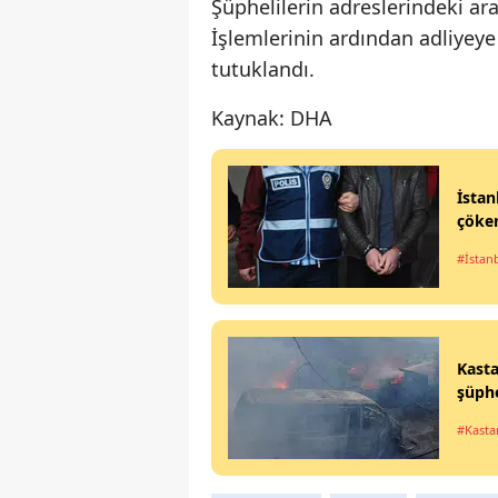
Şüphelilerin adreslerindeki ar
İşlemlerinin ardından adliyeye
tutuklandı.
Kaynak: DHA
İstan
çöker
#İstan
Kasta
şüphe
#Kast