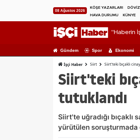
KÖŞE YAZARLARI
DÖVİZ
08 Ağustos 2026
HAVA DURUMU
KÜNYE
"Haberin İş
Gündem
Spor
Ekonomi
Siirt
Siirt'teki bıçaklı cin
İşçi Haber
Siirt'teki bı
tutuklandı
Siirt'te uğradığı bıçaklı
yürütülen soruşturmada 