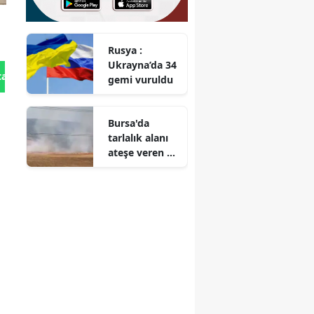
Rusya :
Ukrayna’da 34
tan Gönder
gemi vuruldu
Bursa'da
tarlalık alanı
ateşe veren 16
yaşındaki
şüpheli
yakalandı