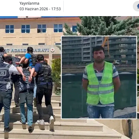
Yayınlanma
Bilecik
03 Haziran 2026 - 17:53
Bingöl
Bitlis
Bolu
Burdur
Bursa
Çanakkale
Çankırı
Çorum
Denizli
Diyarbakır