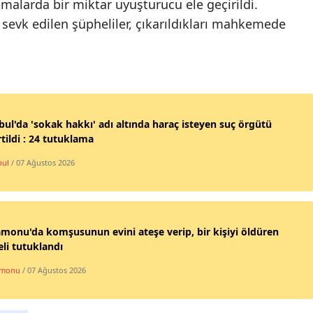
amalarda bir miktar uyuşturucu ele geçirildi.
Mersin
 sevk edilen şüpheliler, çıkarıldıkları mahkemede
İstanbul
İzmir
Kars
bul'da 'sokak hakkı' adı altında haraç isteyen suç örgütü
Kastamonu
tildi : 24 tutuklama
Kayseri
bul
/ 07 Ağustos 2026
Kırklareli
Kırşehir
monu'da komşusunun evini ateşe verip, bir kişiyi öldüren
li tutuklandı
Kocaeli
amonu
/ 07 Ağustos 2026
Konya
Kütahya