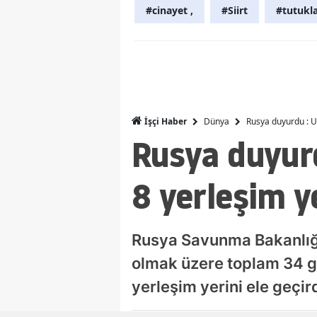
#cinayet ,
#Siirt
#tutukl
Dünya
Rusya duyurdu : Uk
İşçi Haber
Rusya duyur
8 yerleşim ye
Rusya Savunma Bakanlığı
olmak üzere toplam 34 ge
yerleşim yerini ele geçird