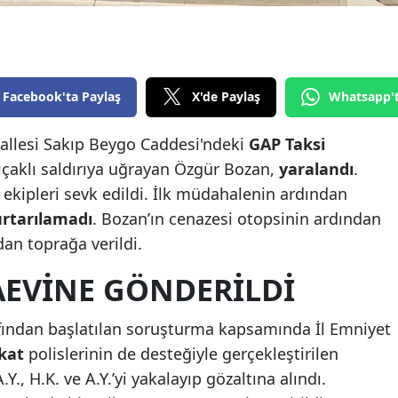
Edirne
Elazığ
Erzincan
Facebook'ta Paylaş
X'de Paylaş
Whatsapp'
Erzurum
hallesi Sakıp Beygo Caddesi'ndeki
GAP Taksi
çaklı saldırıya uğrayan Özgür Bozan,
yaralandı
.
Eskişehir
 ekipleri sevk edildi. İlk müdahalenin ardından
Gaziantep
rtarılamadı
. Bozan’ın cenazesi otopsinin ardından
Giresun
dan toprağa verildi.
Gümüşhane
AEVINE GÖNDERILDI
Hakkari
fından başlatılan soruşturma kapsamında İl Emniyet
Hatay
ekat
polislerinin de desteğiyle gerçekleştirilen
Y., H.K. ve A.Y.’yi yakalayıp gözaltına alındı.
Isparta