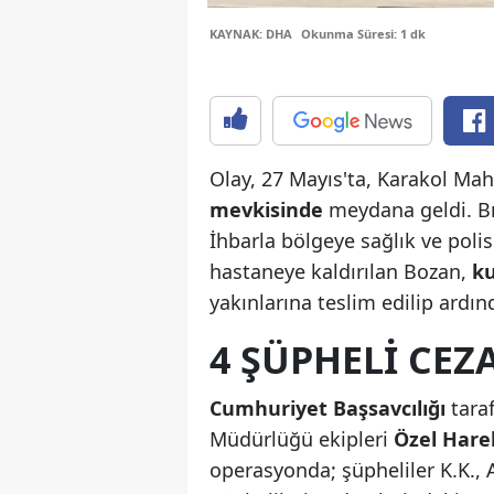
KAYNAK: DHA
Okunma Süresi: 1 dk
Olay, 27 Mayıs'ta, Karakol Ma
mevkisinde
meydana geldi. Bı
İhbarla bölgeye sağlık ve polis
hastaneye kaldırılan Bozan,
ku
yakınlarına teslim edilip ardın
4 ŞÜPHELI CEZ
Cumhuriyet Başsavcılığı
tara
Müdürlüğü ekipleri
Özel Har
operasyonda; şüpheliler K.K., A.