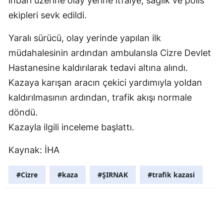
ihbarı üzerine olay yerine itfaiye, sağlık ve polis
Mersin
ekipleri sevk edildi.
İstanbul
Yaralı sürücü, olay yerinde yapılan ilk
müdahalesinin ardından ambulansla Cizre Devlet
İzmir
Hastanesine kaldırılarak tedavi altına alındı.
Kars
Kazaya karışan aracın çekici yardımıyla yoldan
Kastamonu
kaldırılmasının ardından, trafik akışı normale
döndü.
Kayseri
Kazayla ilgili inceleme başlattı.
Kırklareli
Kaynak: İHA
Kırşehir
#Cizre
#kaza
#ŞIRNAK
#trafik kazasi
Kocaeli
Konya
Kütahya