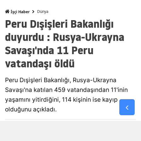
Malatya
Dünya
İşçi Haber
Peru Dışişleri Bakanlığı
Manisa
duyurdu : Rusya-Ukrayna
Kahramanm
Savaşı'nda 11 Peru
Mardin
vatandaşı öldü
Muğla
Muş
Peru Dışişleri Bakanlığı, Rusya-Ukrayna
Nevşehir
Savaşı'na katılan 459 vatandaşından 11'inin
yaşamını yitirdiğini, 114 kişinin ise kayıp
Niğde
olduğunu açıkladı.
Ordu
Ufuk Kuzgun
Yayınlanma
Rize
10 Ağustos 2026 - 08:51
Editör
Sakarya