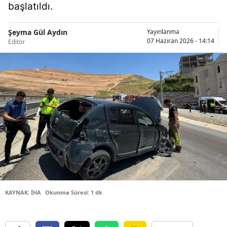
başlatıldı.
Bilecik
Bingöl
Şeyma Gül Aydın
Yayınlanma
07 Haziran 2026 - 14:14
Editör
Bitlis
Bolu
Burdur
Bursa
Çanakkale
Çankırı
Çorum
KAYNAK: İHA
Okunma Süresi: 1 dk
Denizli
Diyarbakır