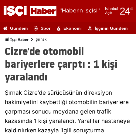
24
°
İstanbul
"Haberin İşçisi"
Açık
Adana
Gündem
Spor
Ekonomi
İşçinin Gündemi
Adıyaman
Şırnak
İşçi Haber
Afyonkarahi
Cizre'de otomobil
Ağrı
bariyerlere çarptı : 1 kişi
Amasya
yaralandı
Ankara
Şırnak Cizre'de sürücüsünün direksiyon
Antalya
hakimiyetini kaybettiği otomobilin bariyerlere
Artvin
çarpması sonucu meydana gelen trafik
Aydın
kazasında 1 kişi yaralandı. Yaralılar hastaneye
kaldırılırken kazayla ilgili soruşturma
Balıkesir