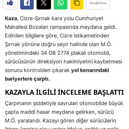
Edirne
Kaza
, Cizre-Şırnak kara yolu Cumhuriyet
Elazığ
Mahallesi Bozalan rampasında meydana geldi.
Erzincan
Edinilen bilgilere göre, Cizre istikametinden
Erzurum
Şırnak yönüne doğru seyir halinde olan M.Ö.
yönetimindeki 34 GB 2774 plakalı otomobil,
Eskişehir
sürücüsünün direksiyon hakimiyetini kaybetmesi
Gaziantep
sonucu kontrolden çıkarak
yol kenarındaki
Giresun
bariyerlere çarptı.
Gümüşhan
KAZAYLA ILGILI INCELEME BAŞLATTI
Hakkari
Çarpmanın şiddetiyle savrulan otomobilde büyük
çapta maddi hasar meydana gelirken, sürücü
Hatay
M.Ö. yaralandı. Kazayı gören diğer sürücülerin
Isparta