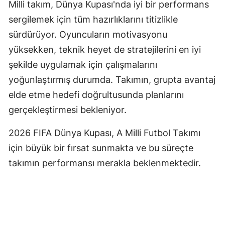
Milli takım, Dünya Kupası'nda iyi bir performans
Malatya
sergilemek için tüm hazırlıklarını titizlikle
sürdürüyor. Oyuncuların motivasyonu
Manisa
yüksekken, teknik heyet de stratejilerini en iyi
Kahramanm
şekilde uygulamak için çalışmalarını
Mardin
yoğunlaştırmış durumda. Takımın, grupta avantaj
elde etme hedefi doğrultusunda planlarını
Muğla
gerçekleştirmesi bekleniyor.
Muş
2026 FIFA Dünya Kupası, A Milli Futbol Takımı
Nevşehir
için büyük bir fırsat sunmakta ve bu süreçte
Niğde
takımın performansı merakla beklenmektedir.
Ordu
Rize
Sakarya