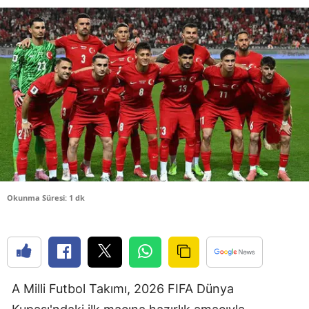
Bilecik
Bingöl
Bitlis
Bolu
Burdur
Bursa
Çanakkale
Okunma Süresi: 1 dk
Çankırı
Çorum
Denizli
A Milli Futbol Takımı, 2026 FIFA Dünya
Diyarbakır