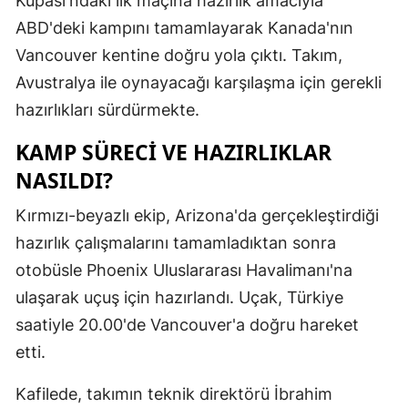
Kupası'ndaki ilk maçına hazırlık amacıyla
Edirne
ABD'deki kampını tamamlayarak Kanada'nın
Vancouver kentine doğru yola çıktı. Takım,
Elazığ
Avustralya ile oynayacağı karşılaşma için gerekli
Erzincan
hazırlıkları sürdürmekte.
Erzurum
KAMP SÜRECI VE HAZIRLIKLAR
Eskişehir
NASILDI?
Gaziantep
Kırmızı-beyazlı ekip, Arizona'da gerçekleştirdiği
hazırlık çalışmalarını tamamladıktan sonra
Giresun
otobüsle Phoenix Uluslararası Havalimanı'na
Gümüşhan
ulaşarak uçuş için hazırlandı. Uçak, Türkiye
Hakkari
saatiyle 20.00'de Vancouver'a doğru hareket
etti.
Hatay
Kafilede, takımın teknik direktörü İbrahim
Isparta