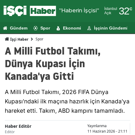
32
°
İstanbul
"Haberin İşçisi"
Açık
Adana
Gündem
Spor
Ekonomi
İşçinin Gündemi
Adıyaman
Spor
İşçi Haber
Afyonkarahi
A Milli Futbol Takımı,
Ağrı
Dünya Kupası İçin
Amasya
Kanada'ya Gitti
Ankara
A Milli Futbol Takımı, 2026 FIFA Dünya
Antalya
Kupası'ndaki ilk maçına hazırlık için Kanada'ya
Artvin
hareket etti. Takım, ABD kampını tamamladı.
Aydın
Haber Editör
Yayınlanma
Balıkesir
11 Haziran 2026 - 21:11
Editör