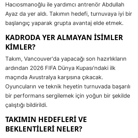
Hacıosmanoğlu ile yardımcı antrenör Abdullah
Mersin
Ayaz da yer aldı. Takımın hedefi, turnuvaya iyi bir
İstanbul
başlangıç yaparak grupta avantaj elde etmek.
İzmir
KADRODA YER ALMAYAN İSIMLER
KIMLER?
Kars
Takım, Vancouver'da yapacağı son hazırlıkların
Kastamonu
ardından 2026 FIFA Dünya Kupası'ndaki ilk
Kayseri
maçında Avustralya karşısına çıkacak.
Kırklareli
Oyuncuların ve teknik heyetin turnuvada başarılı
bir performans sergilemek için yoğun bir şekilde
Kırşehir
çalıştığı bildirildi.
Kocaeli
TAKIMIN HEDEFLERI VE
Konya
BEKLENTILERI NELER?
Kütahya