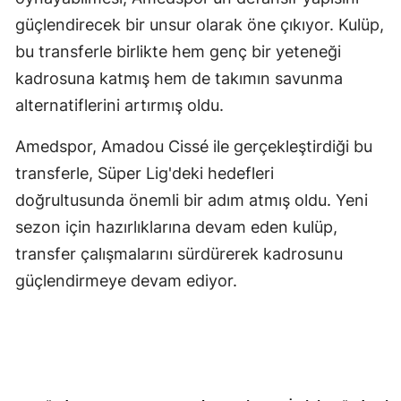
güçlendirecek bir unsur olarak öne çıkıyor. Kulüp,
Samsun
bu transferle birlikte hem genç bir yeteneği
Siirt
kadrosuna katmış hem de takımın savunma
Sinop
alternatiflerini artırmış oldu.
Sivas
Amedspor, Amadou Cissé ile gerçekleştirdiği bu
transferle, Süper Lig'deki hedefleri
Tekirdağ
doğrultusunda önemli bir adım atmış oldu. Yeni
Tokat
sezon için hazırlıklarına devam eden kulüp,
Trabzon
transfer çalışmalarını sürdürerek kadrosunu
güçlendirmeye devam ediyor.
Tunceli
Şanlıurfa
Uşak
Van