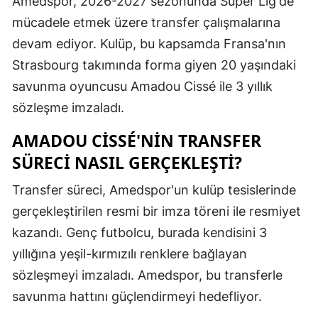
Amedspor, 2026-2027 sezonunda Süper Lig'de
Edirne
mücadele etmek üzere transfer çalışmalarına
devam ediyor. Kulüp, bu kapsamda Fransa'nın
Elazığ
Strasbourg takımında forma giyen 20 yaşındaki
Erzincan
savunma oyuncusu Amadou Cissé ile 3 yıllık
Erzurum
sözleşme imzaladı.
Eskişehir
AMADOU CISSÉ'NIN TRANSFER
SÜRECI NASIL GERÇEKLEŞTI?
Gaziantep
Transfer süreci, Amedspor'un kulüp tesislerinde
Giresun
gerçekleştirilen resmi bir imza töreni ile resmiyet
Gümüşhan
kazandı. Genç futbolcu, burada kendisini 3
Hakkari
yıllığına yeşil-kırmızılı renklere bağlayan
sözleşmeyi imzaladı. Amedspor, bu transferle
Hatay
savunma hattını güçlendirmeyi hedefliyor.
Isparta