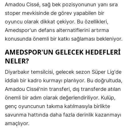
Amadou Cissé, sağ bek pozisyonunun yanı sıra
Mersin
stoper mevkisinde de görev yapabilen bir
İstanbul
oyuncu olarak dikkat çekiyor. Bu özellikleri,
Amedspor'un defans alternatiflerini artırma
İzmir
konusunda önemli bir katkı sağlaması bekleniyor.
Kars
AMEDSPOR'UN GELECEK HEDEFLERI
Kastamonu
NELER?
Kayseri
Diyarbakır temsilcisi, gelecek sezon Süper Lig'de
Kırklareli
iddialı bir kadro kurmayı planlıyor. Bu doğrultuda,
Amadou Cissé'nin transferi, dış transferde atılan
Kırşehir
önemli bir adım olarak değerlendiriliyor. Kulüp,
Kocaeli
genç oyuncunun takıma katılmasıyla birlikte
Konya
savunma hattında daha fazla derinlik kazanmayı
amaçlıyor.
Kütahya