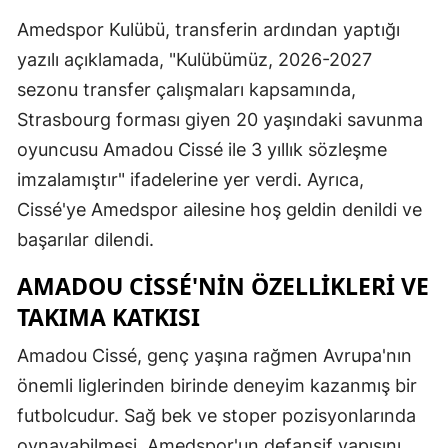
Amedspor Kulübü, transferin ardından yaptığı
Malatya
yazılı açıklamada, "Kulübümüz, 2026-2027
Manisa
sezonu transfer çalışmaları kapsamında,
Kahramanm
Strasbourg forması giyen 20 yaşındaki savunma
oyuncusu Amadou Cissé ile 3 yıllık sözleşme
Mardin
imzalamıştır" ifadelerine yer verdi. Ayrıca,
Muğla
Cissé'ye Amedspor ailesine hoş geldin denildi ve
Muş
başarılar dilendi.
Nevşehir
AMADOU CISSÉ'NIN ÖZELLIKLERI VE
TAKIMA KATKISI
Niğde
Amadou Cissé, genç yaşına rağmen Avrupa'nın
Ordu
önemli liglerinden birinde deneyim kazanmış bir
Rize
futbolcudur. Sağ bek ve stoper pozisyonlarında
Sakarya
oynayabilmesi, Amedspor'un defansif yapısını