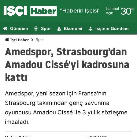
30
°
İstanbul
"Haberin İşçisi"
Açık
Adana
Gündem
Spor
Ekonomi
İşçinin Gündemi
Adıyaman
Spor
İşçi Haber
Afyonkarahi
Amedspor, Strasbourg'dan
Ağrı
Amadou Cissé'yi kadrosuna
Amasya
kattı
Ankara
Amedspor, yeni sezon için Fransa'nın
Antalya
Strasbourg takımından genç savunma
Artvin
oyuncusu Amadou Cissé ile 3 yıllık sözleşme
Aydın
imzaladı.
Balıkesir