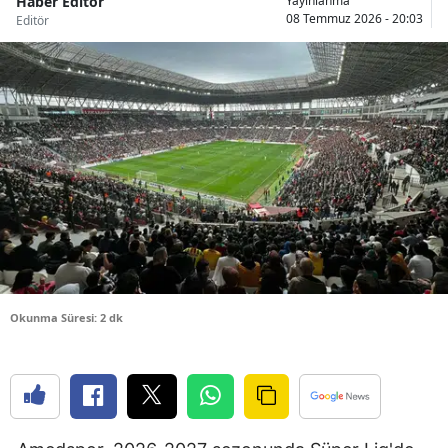
Haber Editör
Yayınlanma
08 Temmuz 2026 - 20:03
Editör
Bilecik
Bingöl
Bitlis
Bolu
Burdur
Bursa
Çanakkale
Çankırı
Okunma Süresi: 2 dk
Çorum
Denizli
Diyarbakır