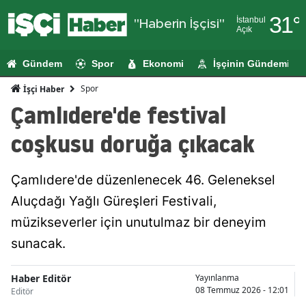
31
°
İstanbul
"Haberin İşçisi"
Açık
Adana
Gündem
Spor
Ekonomi
İşçinin Gündemi
Adıyaman
Spor
İşçi Haber
Afyonkarahi
Çamlıdere'de festival
Ağrı
coşkusu doruğa çıkacak
Amasya
Çamlıdere'de düzenlenecek 46. Geleneksel
Ankara
Aluçdağı Yağlı Güreşleri Festivali,
Antalya
müzikseverler için unutulmaz bir deneyim
Artvin
sunacak.
Aydın
Haber Editör
Yayınlanma
08 Temmuz 2026 - 12:01
Editör
Balıkesir