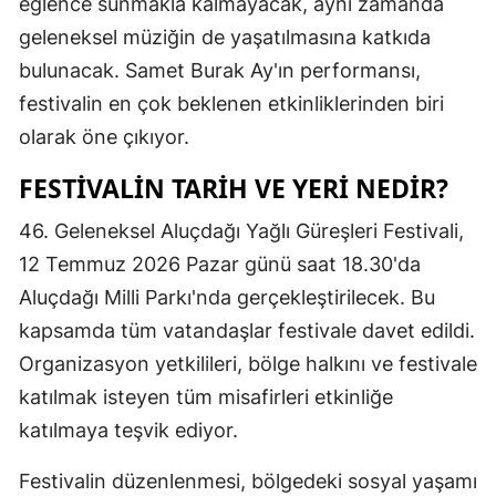
eğlence sunmakla kalmayacak, aynı zamanda
Mersin
geleneksel müziğin de yaşatılmasına katkıda
bulunacak. Samet Burak Ay'ın performansı,
İstanbul
festivalin en çok beklenen etkinliklerinden biri
İzmir
olarak öne çıkıyor.
Kars
FESTIVALIN TARIH VE YERI NEDIR?
Kastamonu
46. Geleneksel Aluçdağı Yağlı Güreşleri Festivali,
Kayseri
12 Temmuz 2026 Pazar günü saat 18.30'da
Aluçdağı Milli Parkı'nda gerçekleştirilecek. Bu
Kırklareli
kapsamda tüm vatandaşlar festivale davet edildi.
Kırşehir
Organizasyon yetkilileri, bölge halkını ve festivale
Kocaeli
katılmak isteyen tüm misafirleri etkinliğe
katılmaya teşvik ediyor.
Konya
Festivalin düzenlenmesi, bölgedeki sosyal yaşamı
Kütahya