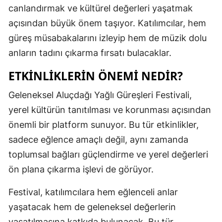
canlandırmak ve kültürel değerleri yaşatmak
Malatya
açısından büyük önem taşıyor. Katılımcılar, hem
Manisa
güreş müsabakalarını izleyip hem de müzik dolu
anların tadını çıkarma fırsatı bulacaklar.
Kahramanm
ETKINLIKLERIN ÖNEMI NEDIR?
Mardin
Geleneksel Aluçdağı Yağlı Güreşleri Festivali,
Muğla
yerel kültürün tanıtılması ve korunması açısından
Muş
önemli bir platform sunuyor. Bu tür etkinlikler,
Nevşehir
sadece eğlence amaçlı değil, aynı zamanda
toplumsal bağları güçlendirme ve yerel değerleri
Niğde
ön plana çıkarma işlevi de görüyor.
Ordu
Festival, katılımcılara hem eğlenceli anlar
Rize
yaşatacak hem de geleneksel değerlerin
Sakarya
yaşatılmasına katkıda bulunacak. Bu tür