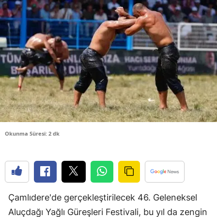
Bilecik
Bingöl
Bitlis
Bolu
Burdur
Bursa
Çanakkale
Okunma Süresi: 2 dk
Çankırı
Çorum
Denizli
Çamlıdere'de gerçekleştirilecek 46. Geleneksel
Diyarbakır
Aluçdağı Yağlı Güreşleri Festivali, bu yıl da zengin