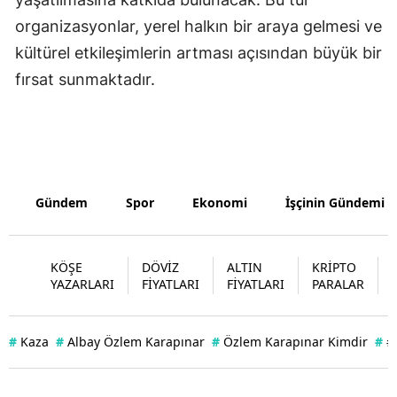
organizasyonlar, yerel halkın bir araya gelmesi ve
Samsun
kültürel etkileşimlerin artması açısından büyük bir
Siirt
fırsat sunmaktadır.
Sinop
Sivas
Tekirdağ
Gündem
Spor
Ekonomi
İşçinin Gündemi
Tokat
Trabzon
KÖŞE
DÖVİZ
ALTIN
KRİPTO
YAZARLARI
FİYATLARI
FİYATLARI
PARALAR
Tunceli
Şanlıurfa
#
Kaza
#
Albay Özlem Karapınar
#
Özlem Karapınar Kimdir
#
#
Uşak
Van