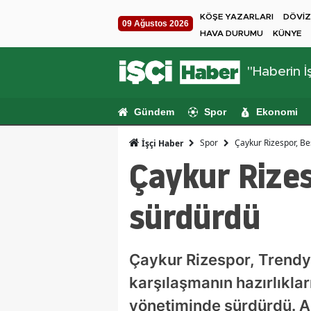
KÖŞE YAZARLARI
DÖVİZ
09 Ağustos 2026
HAVA DURUMU
KÜNYE
"Haberin İş
Gündem
Spor
Ekonomi
Spor
Çaykur Rizespor, Beş
İşçi Haber
Çaykur Rizes
sürdürdü
Çaykur Rizespor, Trendyo
karşılaşmanın hazırlıkla
yönetiminde sürdürdü. An