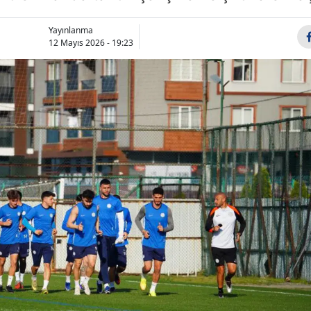
Bilecik
Yayınlanma
Bingöl
12 Mayıs 2026 - 19:23
Bitlis
Bolu
Burdur
Bursa
Çanakkale
Çankırı
Çorum
Denizli
Diyarbakır