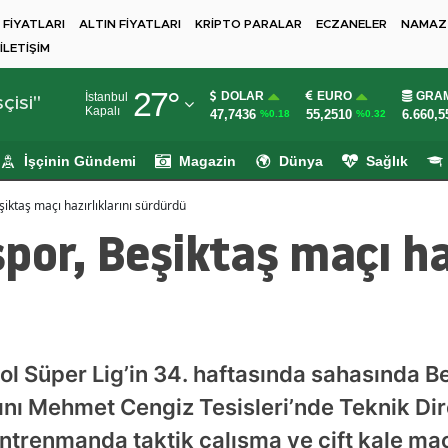
 FİYATLARI
ALTIN FİYATLARI
KRİPTO PARALAR
ECZANELER
NAMAZ 
İLETİŞİM
Adana
27
°
DOLAR
EURO
GRAM
İstanbul
Adıyaman
çisi"
Kapalı
47,7436
55,2510
6.660,5
%0.18
%0.32
Afyonkarahisar
İşçinin Gündemi
Magazin
Dünya
Sağlık
Ağrı
iktaş maçı hazırlıklarını sürdürdü
Amasya
por, Beşiktaş maçı haz
Ankara
Antalya
Artvin
l Süper Lig’in 34. haftasında sahasında B
Aydın
rını Mehmet Cengiz Tesisleri’nde Teknik Di
Balıkesir
trenmanda taktik çalışma ve çift kale maçla