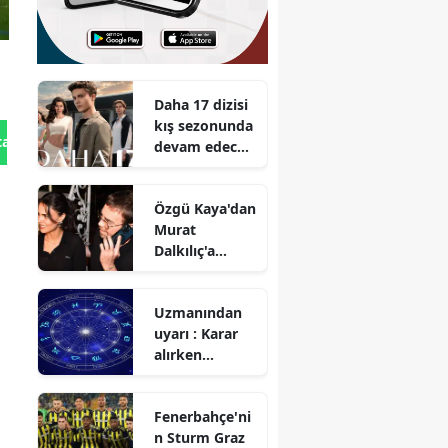
Daha 17 dizisi
kış sezonunda
tan Gönder
devam edecek
mi?
Reytingleri
Özgü Kaya'dan
nasıldı?
Murat
Dalkılıç'a
Boğaz'da
romantik
Uzmanından
sürpriz partisi
uyarı : Karar
alırken
dikkatli
olunması
Fenerbahçe'ni
gerekiyor
n Sturm Graz