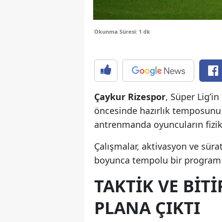
Okunma Süresi: 1 dk
Çaykur Rizespor
, Süper Lig’in
öncesinde hazırlık temposunu 
antrenmanda oyuncuların fiziks
Çalışmalar, aktivasyon ve süra
boyunca tempolu bir program 
TAKTIK VE BIT
PLANA ÇIKTI