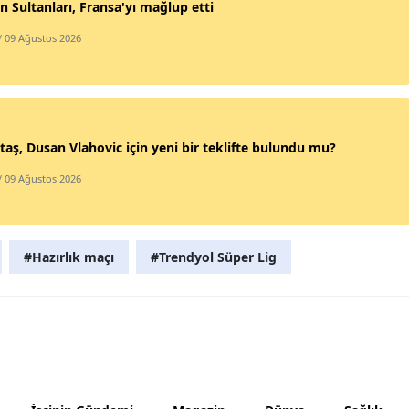
in Sultanları, Fransa'yı mağlup etti
Yozgat
/ 09 Ağustos 2026
Zonguldak
Aksaray
Bayburt
taş, Dusan Vlahovic için yeni bir teklifte bulundu mu?
/ 09 Ağustos 2026
Karaman
Kırıkkale
#Hazırlık maçı
#Trendyol Süper Lig
Batman
Şırnak
Bartın
Ardahan
Iğdır