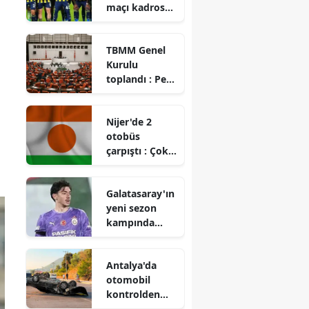
maçı kadrosu
hangi
futbolculardan
TBMM Genel
oluşacak?
Kurulu
toplandı : Pek
çok konu
gündeme
Nijer'de 2
geldi
otobüs
çarpıştı : Çok
sayıda ölü ve
yaralı
Galatasaray'ın
yeni sezon
kampında
Jankat Yılmaz
dikkat
Antalya'da
çekiyor!
otomobil
kontrolden
çıkıp palmiye