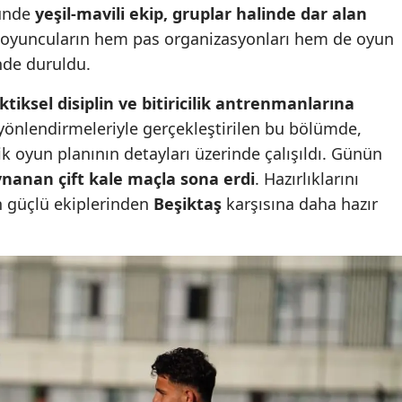
münde
yeşil-mavili ekip, gruplar halinde dar alan
Mersin
oyuncuların hem pas organizasyonları hem de oyun
İstanbul
inde duruldu.
İzmir
ktiksel disiplin ve bitiricilik antrenmanlarına
 yönlendirmeleriyle gerçekleştirilen bu bölümde,
Kars
k oyun planının detayları üzerinde çalışıldı. Günün
Kastamonu
oynanan çift kale maçla sona erdi
. Hazırlıklarını
n güçlü ekiplerinden
Beşiktaş
karşısına daha hazır
Kayseri
Kırklareli
Kırşehir
Kocaeli
Konya
Kütahya