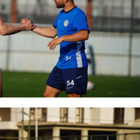
Malatya
Manisa
Kahramanmaraş
Mardin
Muğla
Muş
Nevşehir
Niğde
Ordu
Rize
Sakarya