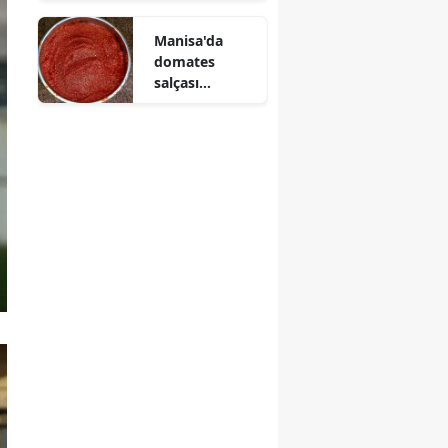
ağacına çarptı
Manisa'da
: Sürücü
domates
yaralandı
salçası
hazırlıkları
neden hız
kazandı?