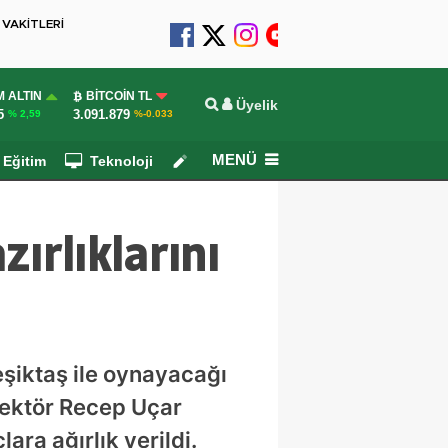
VAKİTLERİ
 ALTIN
BITCOIN TL
Üyelik
5
3.091.879
% 2,59
%-0.033
MENÜ
Eğitim
Teknoloji
Köşe Yazarları
ırlıklarını
eşiktaş ile oynayacağı
rektör Recep Uçar
ra ağırlık verildi.