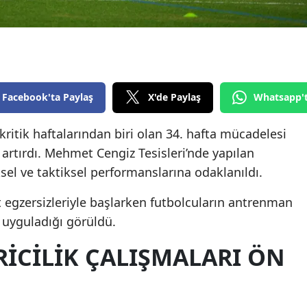
Edirne
Elazığ
Erzincan
Facebook'ta Paylaş
X'de Paylaş
Whatsapp'
Erzurum
Eskişehir
 kritik haftalarından biri olan 34. hafta mücadelesi
artırdı. Mehmet Cengiz Tesisleri’nde yapılan
Gaziantep
el ve taktiksel performanslarına odaklanıldı.
Giresun
t egzersizleriyle başlarken futbolcuların antrenman
Gümüşhane
uyguladığı görüldü.
Hakkari
IRICILIK ÇALIŞMALARI ÖN
Hatay
Isparta