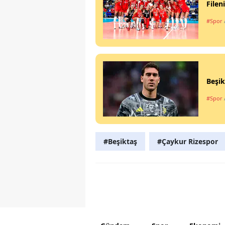
Filen
#Spor
Beşik
#Spor
#Beşiktaş
#Çaykur Rizespor