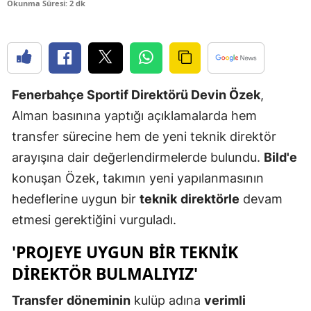
Okunma Süresi: 2 dk
Edirne
Elazığ
Erzincan
Fenerbahçe Sportif Direktörü Devin Özek
,
Erzurum
Alman basınına yaptığı açıklamalarda hem
Eskişehir
transfer sürecine hem de yeni teknik direktör
arayışına dair değerlendirmelerde bulundu.
Bild'e
Gaziantep
konuşan Özek, takımın yeni yapılanmasının
Giresun
hedeflerine uygun bir
teknik
direktörle
devam
Gümüşhan
etmesi gerektiğini vurguladı.
Hakkari
'PROJEYE UYGUN BIR TEKNIK
DIREKTÖR BULMALIYIZ'
Hatay
Transfer
döneminin
kulüp adına
verimli
Isparta