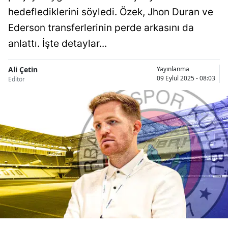
hedeflediklerini söyledi. Özek, Jhon Duran ve
Bilecik
Ederson transferlerinin perde arkasını da
Bingöl
anlattı. İşte detaylar...
Bitlis
Ali Çetin
Yayınlanma
Bolu
09 Eylül 2025 - 08:03
Editör
Burdur
Bursa
Çanakkale
Çankırı
Çorum
Denizli
Diyarbakır