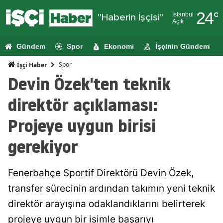
24
°
İstanbul
"Haberin İşçisi"
Açık
Adana
Gündem
Spor
Ekonomi
İşçinin Gündemi
Adıyaman
Spor
İşçi Haber
Afyonkarahi
Devin Özek'ten teknik
Ağrı
direktör açıklaması:
Amasya
Projeye uygun birisi
Ankara
gerekiyor
Antalya
Fenerbahçe Sportif Direktörü Devin Özek,
Artvin
transfer sürecinin ardından takımın yeni teknik
Aydın
direktör arayışına odaklandıklarını belirterek
Balıkesir
projeye uygun bir isimle başarıyı