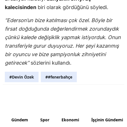
kalecisinden
biri olarak gördüğünü söyledi.
Yozgat
“Ederson’un bize katılması çok özel. Böyle bir
Zonguldak
fırsat doğduğunda değerlendirmek zorundaydık
Aksaray
çünkü kalede değişiklik yapmak istiyorduk. Onun
Bayburt
transferiyle gurur duyuyoruz. Her şeyi kazanmış
bir oyuncu ve bize şampiyonluk zihniyetini
Karaman
getirecek”
sözlerini kullandı.
Kırıkkale
#Devin Özek
##fenerbahçe
Batman
Şırnak
Bartın
Ardahan
Gündem
Spor
Ekonomi
İşçinin Gündemi
Iğdır