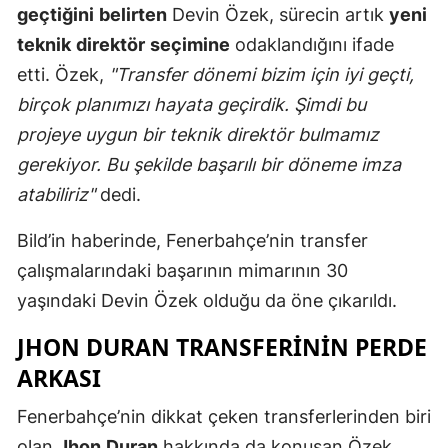
geçtiğini
belirten
Devin Özek, sürecin artık
yeni
Mersin
teknik
direktör
seçimine
odaklandığını ifade
İstanbul
etti. Özek,
"Transfer dönemi bizim için iyi geçti,
birçok planımızı hayata geçirdik. Şimdi bu
İzmir
projeye uygun bir teknik direktör bulmamız
Kars
gerekiyor. Bu şekilde başarılı bir döneme imza
Kastamonu
atabiliriz"
dedi.
Kayseri
Bild’in haberinde, Fenerbahçe’nin transfer
çalışmalarındaki başarının mimarının 30
Kırklareli
yaşındaki Devin Özek olduğu da öne çıkarıldı.
Kırşehir
JHON DURAN TRANSFERININ PERDE
Kocaeli
ARKASI
Konya
Fenerbahçe’nin dikkat çeken transferlerinden biri
Kütahya
olan
Jhon
Duran
hakkında da konuşan Özek,