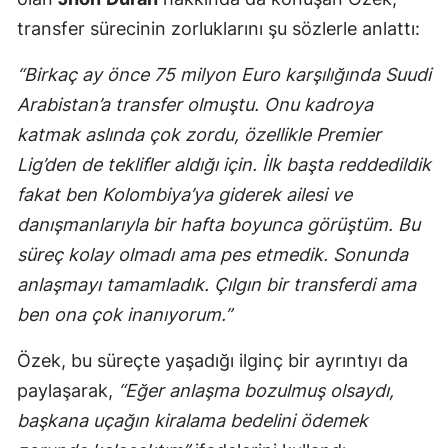
transfer sürecinin zorluklarını şu sözlerle anlattı:
Malatya
Manisa
“Birkaç ay önce 75 milyon Euro karşılığında Suudi
Arabistan’a transfer olmuştu. Onu kadroya
Kahramanm
katmak aslında çok zordu, özellikle Premier
Mardin
Lig’den de teklifler aldığı için. İlk başta reddedildik
fakat ben Kolombiya’ya giderek ailesi ve
Muğla
danışmanlarıyla bir hafta boyunca görüştüm. Bu
Muş
süreç kolay olmadı ama pes etmedik. Sonunda
Nevşehir
anlaşmayı tamamladık. Çılgın bir transferdi ama
ben ona çok inanıyorum.”
Niğde
Ordu
Özek, bu süreçte yaşadığı ilginç bir ayrıntıyı da
paylaşarak,
“Eğer anlaşma bozulmuş olsaydı,
Rize
başkana uçağın kiralama bedelini ödemek
Sakarya