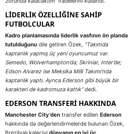
zorunda kalacaktım”
ifadelerini kullandı.
Samsun
LIDERLIK ÖZELLIĞINE SAHIP
FUTBOLCULAR
Siirt
Sinop
Kadro
planlamasında
liderlik
vasfının
ön
planda
tutulduğunu
dile getiren Özek,
“Takımda
Sivas
kaptanlık yapmış üç yeni oyuncumuz var.
Tekirdağ
Semedo, Wolverhampton’da; Skriniar, Inter’de;
Edson Alvarez ise Meksika Milli Takımı’nda
Tokat
kaptanlık yaptı. Ayrıca Ederson gibi büyük bir
Trabzon
karakteri de kadromuza kattık”
dedi.
Tunceli
EDERSON TRANSFERI HAKKINDA
Şanlıurfa
Manchester
City’den
transfer edilen
Ederson
Uşak
hakkında da değerlendirmelerde bulunan Özek,
Brezilyalı kaleciyi
dünyanın en iyi üç
Van