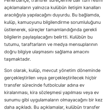
Fenerbahçe, transfer süreçlerine dair tüm resmi
açıklamaların yalnızca kulübün iletişim kanalları
Malatya
aracılığıyla yapılacağını duyurdu. Bu bağlamda,
Manisa
kulüp, kamuoyunu bilgilendirme sorumluluğunu
Kahramanm
üstlenerek, süreçler tamamlandığında gerekli
bilgilerin paylaşılacağını belirtti. Kulübün bu
Mardin
tutumu, taraftarların ve medya mensuplarının
Muğla
doğru bilgiye ulaşmasını sağlama amacını
Muş
taşımaktadır.
Nevşehir
Son olarak, kulüp, mevcut yönetim döneminde
gerçekleştirilen veya gerçekleştirilecek hiçbir
Niğde
transfer sürecinde futbolcular adına ev
Ordu
kiralanması, kira sözleşmesi yapılması veya ev
Rize
sunumu gibi uygulamaların olmayacağını bir kez
daha açıkladı. Bu açıklamalar, kulübün transfer
Sakarya