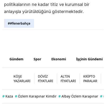
politikalarının ne kadar titiz ve kurumsal bir
Samsun
anlayışla yürütüldüğünü göstermektedir.
Siirt
##fenerbahçe
Sinop
Sivas
Tekirdağ
Tokat
Gündem
Spor
Ekonomi
İşçinin Gündemi
Trabzon
Tunceli
KÖŞE
DÖVİZ
ALTIN
KRİPTO
YAZARLARI
FİYATLARI
FİYATLARI
PARALAR
Şanlıurfa
Uşak
#
Kaza
#
Özlem Karapınar Kimdir
#
Albay Özlem Karapınar
#
#
Van