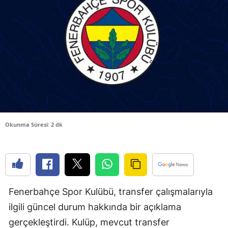
Bilecik
Bingöl
Bitlis
Bolu
Burdur
Bursa
Okunma Süresi: 2 dk
Çanakkale
Çankırı
Çorum
Fenerbahçe Spor Kulübü, transfer çalışmalarıyla
Denizli
ilgili güncel durum hakkında bir açıklama
Diyarbakır
gerçekleştirdi. Kulüp, mevcut transfer