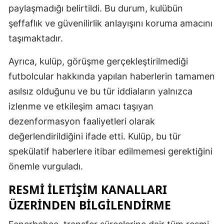
paylaşmadığı belirtildi. Bu durum, kulübün
Mersin
şeffaflık ve güvenilirlik anlayışını koruma amacını
İstanbul
taşımaktadır.
İzmir
Ayrıca, kulüp, görüşme gerçekleştirilmediği
Kars
futbolcular hakkında yapılan haberlerin tamamen
asılsız olduğunu ve bu tür iddiaların yalnızca
Kastamonu
izlenme ve etkileşim amacı taşıyan
Kayseri
dezenformasyon faaliyetleri olarak
değerlendirildiğini ifade etti. Kulüp, bu tür
Kırklareli
spekülatif haberlere itibar edilmemesi gerektiğini
Kırşehir
önemle vurguladı.
Kocaeli
RESMI İLETIŞIM KANALLARI
Konya
ÜZERINDEN BILGILENDIRME
Kütahya