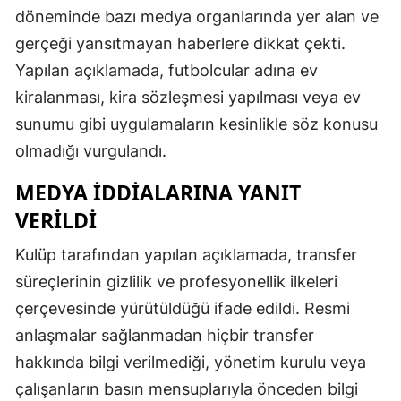
döneminde bazı medya organlarında yer alan ve
Edirne
gerçeği yansıtmayan haberlere dikkat çekti.
Elazığ
Yapılan açıklamada, futbolcular adına ev
Erzincan
kiralanması, kira sözleşmesi yapılması veya ev
sunumu gibi uygulamaların kesinlikle söz konusu
Erzurum
olmadığı vurgulandı.
Eskişehir
MEDYA İDDIALARINA YANIT
Gaziantep
VERILDI
Giresun
Kulüp tarafından yapılan açıklamada, transfer
Gümüşhan
süreçlerinin gizlilik ve profesyonellik ilkeleri
çerçevesinde yürütüldüğü ifade edildi. Resmi
Hakkari
anlaşmalar sağlanmadan hiçbir transfer
Hatay
hakkında bilgi verilmediği, yönetim kurulu veya
çalışanların basın mensuplarıyla önceden bilgi
Isparta