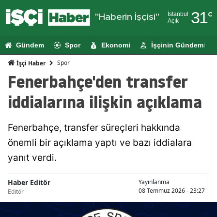
31
°
İstanbul
"Haberin İşçisi"
Açık
Adana
Gündem
Spor
Ekonomi
İşçinin Gündemi
Adıyaman
Spor
İşçi Haber
Afyonkarahi
Fenerbahçe'den transfer
Ağrı
iddialarına ilişkin açıklama
Amasya
Fenerbahçe, transfer süreçleri hakkında
Ankara
önemli bir açıklama yaptı ve bazı iddialara
Antalya
yanıt verdi.
Artvin
Haber Editör
Yayınlanma
Aydın
08 Temmuz 2026 - 23:27
Editör
Balıkesir