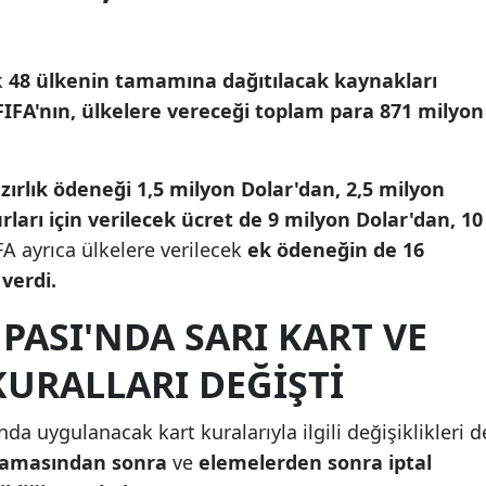
Mersin
İstanbul
k
48 ülkenin tamamına dağıtılacak kaynakları
FIFA'nın, ülkelere vereceği toplam para 871 milyon
İzmir
Kars
zırlık ödeneği 1,5 milyon Dolar'dan, 2,5 milyon
Kastamonu
rları için verilecek ücret de 9 milyon Dolar'dan, 10
FA ayrıca ülkelere verilecek
ek ödeneğin de 16
Kayseri
verdi.
Kırklareli
PASI'NDA SARI KART VE
Kırşehir
KURALLARI DEĞIŞTI
Kocaeli
a uygulanacak kart kuralarıyla ilgili değişiklikleri d
Konya
aşamasından sonra
ve
elemelerden sonra iptal
Kütahya