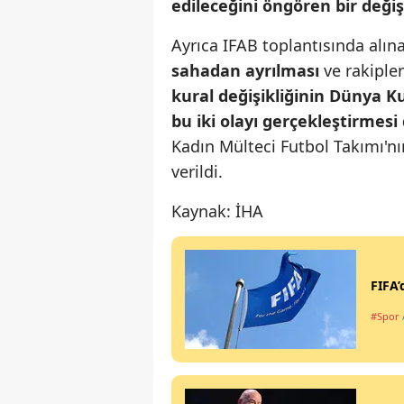
edileceğini öngören bir değişi
Ayrıca IFAB toplantısında alı
sahadan ayrılması
ve rakiple
kural değişikliğinin Dünya 
bu iki olayı gerçekleştirmes
Kadın Mülteci Futbol Takımı'n
verildi.
Kaynak: İHA
FIFA’
#Spor