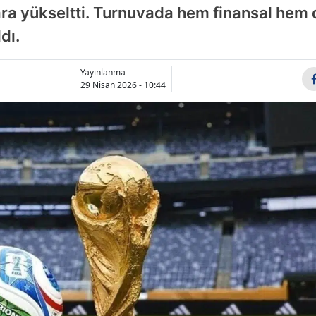
ara yükseltti. Turnuvada hem finansal hem d
Bilecik
dı.
Bingöl
Bitlis
Yayınlanma
29 Nisan 2026 - 10:44
Bolu
Burdur
Bursa
Çanakkale
Çankırı
Çorum
Denizli
Diyarbakır