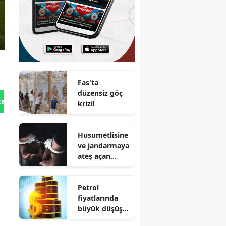
Fas'ta
düzensiz göç
tan Gönder
krizi!
Husumetlisine
ve jandarmaya
ateş açan
şüpheli
tutuklandı
Petrol
fiyatlarında
büyük düşüş
mü yaşanıyor?