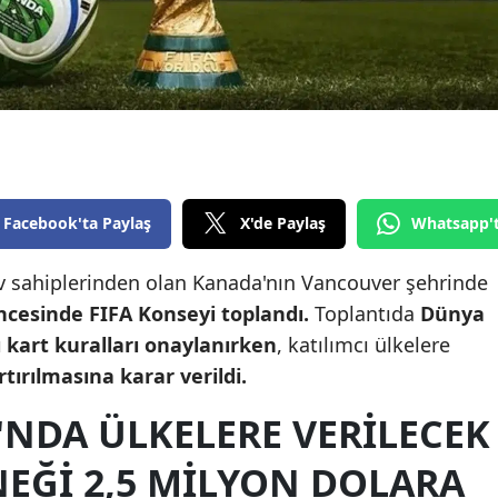
Edirne
Elazığ
Erzincan
Erzurum
Eskişehir
Facebook'ta Paylaş
X'de Paylaş
Whatsapp'
Gaziantep
v sahiplerinden olan Kanada'nın Vancouver şehrinde
Giresun
ncesinde FIFA Konseyi toplandı.
Toplantıda
Dünya
 kart kuralları onaylanırken
, katılımcı ülkelere
Gümüşhane
ırılmasına karar verildi.
Hakkari
'NDA ÜLKELERE VERILECEK
Hatay
NEĞI 2,5 MILYON DOLARA
Isparta