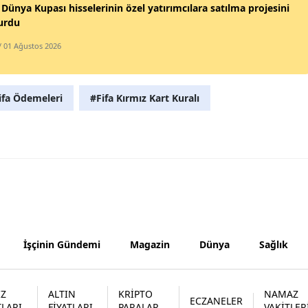
 Dünya Kupası hisselerinin özel yatırımcılara satılma projesini
urdu
Samsun
/ 01 Ağustos 2026
Siirt
Sinop
ifa Ödemeleri
#Fifa Kırmız Kart Kuralı
Sivas
Tekirdağ
Tokat
Trabzon
Tunceli
İşçinin Gündemi
Magazin
Dünya
Sağlık
Şanlıurfa
Uşak
İZ
ALTIN
KRİPTO
NAMAZ
ECZANELER
Van
TLARI
FİYATLARI
PARALAR
VAKİTLER