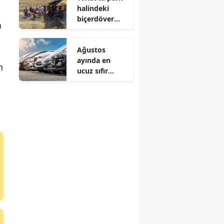
halindeki
biçerdöver
a
dereye
devrildi
Ağustos
ayında en
n
ucuz sıfır
otomobiller
hangileri?