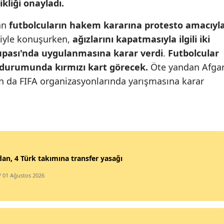
kliği onayladı.
Malatya
nan
futbolcuların hakem kararına protesto amacıyl
Manisa
riyle konuşurken,
ağızlarını kapatmasıyla ilgili iki
Kupası'nda uygulanmasına karar verdi
.
Futbolcular
Kahramanmaraş
i durumunda kırmızı kart görecek.
Öte yandan Afga
Mardin
ın da FIFA organizasyonlarında yarışmasına karar
Muğla
Muş
Nevşehir
dan, 4 Türk takımına transfer yasağı
Niğde
/ 01 Ağustos 2026
Ordu
Rize
Sakarya