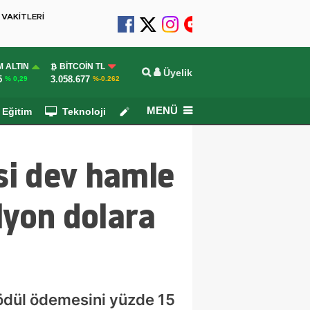
VAKİTLERİ
 ALTIN
BITCOIN TL
Üyelik
5
3.058.677
% 0,29
%-0.262
MENÜ
Eğitim
Teknoloji
Köşe Yazarları
si dev hamle
lyon dolara
ödül ödemesini yüzde 15