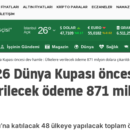
 FİYATLARI
ALTIN FİYATLARI
KRİPTO PARALAR
ECZANELER
NAMAZ 
İLETİŞİM
Adana
26
°
DOLAR
EURO
GRAM
İstanbul
Adıyaman
çisi"
Açık
47,7109
55,0182
6.511,2
%0.17
%-0.02
Afyonkarahisar
İşçinin Gündemi
Magazin
Dünya
Sağlık
Ağrı
 Kupası öncesi dev hamle : Ülkelere verilecek ödeme 871 milyon dolara çıkarıldı
Amasya
26 Dünya Kupası önce
Ankara
erilecek ödeme 871 mi
Antalya
Artvin
Aydın
Balıkesir
’na katılacak 48 ülkeye yapılacak toplam 