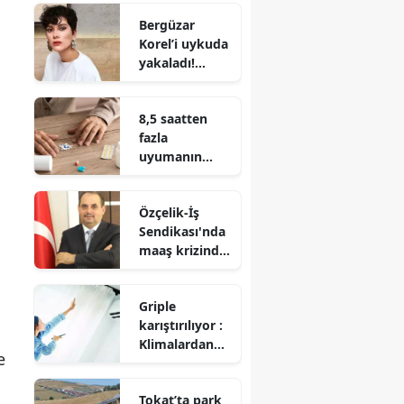
Brent petrol
Bergüzar
90 dolardan 83
Korel’i uykuda
dolara geriledi
yakaladı!
Arkadaşından
esprili
8,5 saatten
paylaşım
fazla
uyumanın
Alzheimer
bağlantısı
Özçelik-İş
ortaya çıktı
Sendikası'nda
maaş krizinde
şeffaflık
tartışması
Griple
karıştırılıyor :
Klimalardan
e
yayılan
ölümcül
Tokat’ta park
tehlike