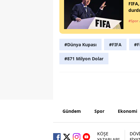
FIFA,
durd
#Spor
#Dünya Kupası
#FIFA
#F
#871 Milyon Dolar
Gündem
Spor
Ekonomi
KÖŞE
DÖV
YAZARLARI
FİYA