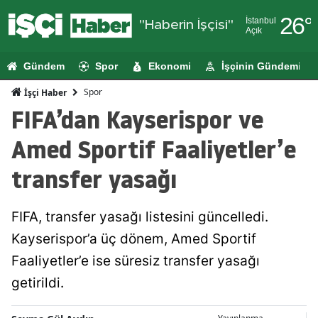
26
°
İstanbul
"Haberin İşçisi"
Açık
Adana
Gündem
Spor
Ekonomi
İşçinin Gündemi
Adıyaman
Spor
İşçi Haber
Afyonkarahi
FIFA’dan Kayserispor ve
Ağrı
Amed Sportif Faaliyetler’e
Amasya
transfer yasağı
Ankara
FIFA, transfer yasağı listesini güncelledi.
Antalya
Kayserispor’a üç dönem, Amed Sportif
Artvin
Faaliyetler’e ise süresiz transfer yasağı
Aydın
getirildi.
Balıkesir