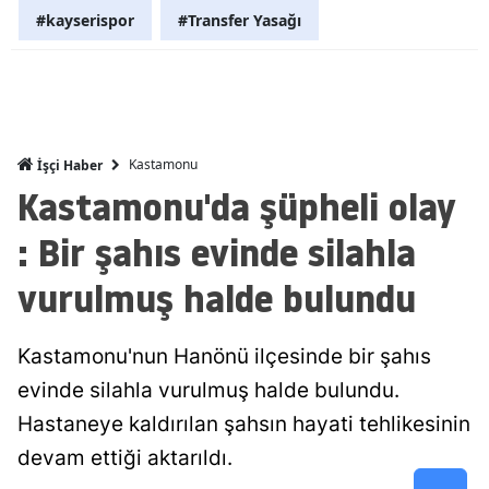
#kayserispor
#Transfer Yasağı
Malatya
Manisa
Kahramanm
Kastamonu
İşçi Haber
Mardin
Kastamonu'da şüpheli olay
Muğla
: Bir şahıs evinde silahla
Muş
vurulmuş halde bulundu
Nevşehir
Niğde
Kastamonu'nun Hanönü ilçesinde bir şahıs
evinde silahla vurulmuş halde bulundu.
Ordu
Hastaneye kaldırılan şahsın hayati tehlikesinin
Rize
devam ettiği aktarıldı.
Sakarya