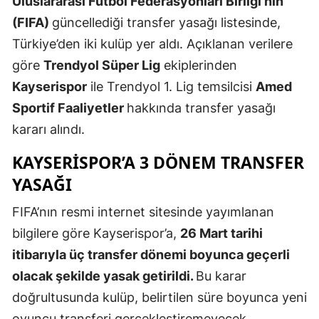
Uluslararası Futbol Federasyonları Birliği’nin
Edirne
(FIFA)
güncellediği transfer yasağı listesinde,
Türkiye’den iki kulüp yer aldı. Açıklanan verilere
Elazığ
göre
Trendyol Süper Lig
ekiplerinden
Erzincan
Kayserispor
ile Trendyol 1. Lig temsilcisi
Amed
Erzurum
Sportif Faaliyetler
hakkında transfer yasağı
kararı alındı.
Eskişehir
KAYSERISPOR’A 3 DÖNEM TRANSFER
Gaziantep
YASAĞI
Giresun
FIFA’nın resmi internet sitesinde yayımlanan
Gümüşhan
bilgilere göre Kayserispor’a,
26 Mart tarihi
Hakkari
itibarıyla üç transfer dönemi boyunca geçerli
olacak şekilde yasak getirildi.
Bu karar
Hatay
doğrultusunda kulüp, belirtilen süre boyunca yeni
Isparta
oyuncu transferi gerçekleştiremeyecek.