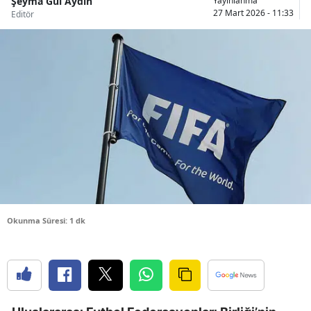
Şeyma Gül Aydın
Yayınlanma
27 Mart 2026 - 11:33
Editör
Bilecik
Bingöl
Bitlis
Bolu
Burdur
Bursa
Çanakkale
Çankırı
Okunma Süresi: 1 dk
Çorum
Denizli
Diyarbakır