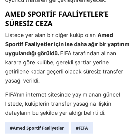
Mersin
AMED SPORTIF FAALIYETLER’E
İstanbul
SÜRESIZ CEZA
İzmir
Listede yer alan bir diğer kulüp olan
Amed
Sportif Faaliyetler için ise daha ağır bir yaptırım
Kars
uygulandığı görüldü.
FIFA tarafından alınan
Kastamonu
karara göre kulübe, gerekli şartlar yerine
Kayseri
getirilene kadar geçerli olacak süresiz transfer
yasağı verildi.
Kırklareli
FIFA’nın internet sitesinde yayımlanan güncel
Kırşehir
listede, kulüplerin transfer yasağına ilişkin
Kocaeli
detayların bu şekilde yer aldığı belirtildi.
Konya
#Amed Sportif Faaliyetler
#FIFA
Kütahya