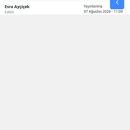
Esra Ayçiçek
Yayınlanma
Samsun
07 Ağustos 2026 - 11:09
Editör
Siirt
Sinop
Sivas
Tekirdağ
Tokat
Trabzon
Tunceli
KAYNAK: İHA
Okunma Süresi: 1 dk
Şanlıurfa
Uşak
Van