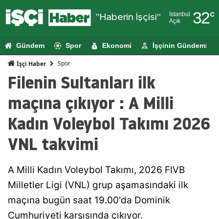
32
°
İstanbul
"Haberin İşçisi"
Açık
Adana
Gündem
Spor
Ekonomi
İşçinin Gündemi
Adıyaman
Spor
İşçi Haber
Afyonkarahi
Filenin Sultanları ilk
Ağrı
maçına çıkıyor : A Milli
Amasya
Kadın Voleybol Takımı 2026
Ankara
VNL takvimi
Antalya
A Milli Kadın Voleybol Takımı, 2026 FIVB
Artvin
Milletler Ligi (VNL) grup aşamasındaki ilk
Aydın
maçına bugün saat 19.00'da Dominik
Balıkesir
Cumhuriyeti karşısında çıkıyor.