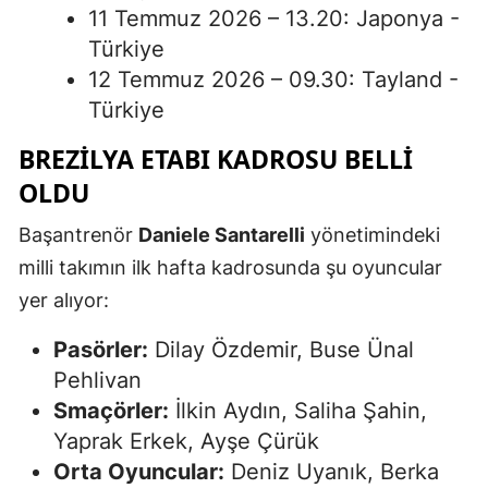
11 Temmuz 2026 – 13.20: Japonya -
Yozgat
Türkiye
12 Temmuz 2026 – 09.30: Tayland -
Zonguldak
Türkiye
Aksaray
BREZILYA ETABI KADROSU BELLI
Bayburt
OLDU
Karaman
Başantrenör
Daniele Santarelli
yönetimindeki
Kırıkkale
milli takımın ilk hafta kadrosunda şu oyuncular
yer alıyor:
Batman
Pasörler:
Dilay Özdemir, Buse Ünal
Şırnak
Pehlivan
Bartın
Smaçörler:
İlkin Aydın, Saliha Şahin,
Yaprak Erkek, Ayşe Çürük
Ardahan
Orta Oyuncular:
Deniz Uyanık, Berka
Iğdır