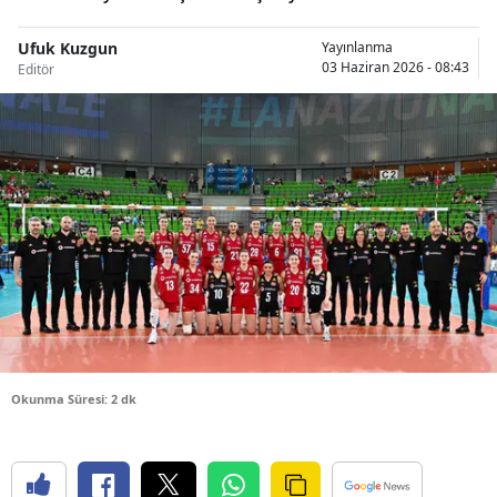
Bilecik
Ufuk Kuzgun
Yayınlanma
03 Haziran 2026 - 08:43
Bingöl
Editör
Bitlis
Bolu
Burdur
Bursa
Çanakkale
Çankırı
Çorum
Okunma Süresi: 2 dk
Denizli
Diyarbakır