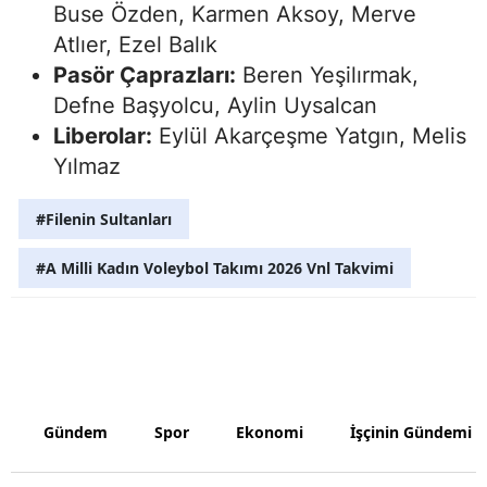
Buse Özden, Karmen Aksoy, Merve
Atlıer, Ezel Balık
Yalova
Pasör Çaprazları:
Beren Yeşilırmak,
Karabük
Defne Başyolcu, Aylin Uysalcan
Kilis
Liberolar:
Eylül Akarçeşme Yatgın, Melis
Yılmaz
Osmaniye
#Filenin Sultanları
Düzce
#A Milli Kadın Voleybol Takımı 2026 Vnl Takvimi
Gündem
Spor
Ekonomi
İşçinin Gündemi