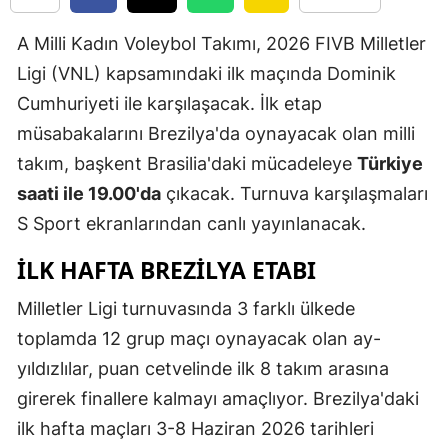
Edirne
A Milli Kadın Voleybol Takımı, 2026 FIVB Milletler
Elazığ
Ligi (VNL) kapsamındaki ilk maçında Dominik
Cumhuriyeti ile karşılaşacak. İlk etap
Erzincan
müsabakalarını Brezilya'da oynayacak olan milli
Erzurum
takım, başkent Brasilia'daki mücadeleye
Türkiye
Eskişehir
saati ile 19.00'da
çıkacak. Turnuva karşılaşmaları
S Sport ekranlarından canlı yayınlanacak.
Gaziantep
İLK HAFTA BREZILYA ETABI
Giresun
Milletler Ligi turnuvasında 3 farklı ülkede
Gümüşhan
toplamda 12 grup maçı oynayacak olan ay-
Hakkari
yıldızlılar, puan cetvelinde ilk 8 takım arasına
Hatay
girerek finallere kalmayı amaçlıyor. Brezilya'daki
ilk hafta maçları 3-8 Haziran 2026 tarihleri
Isparta