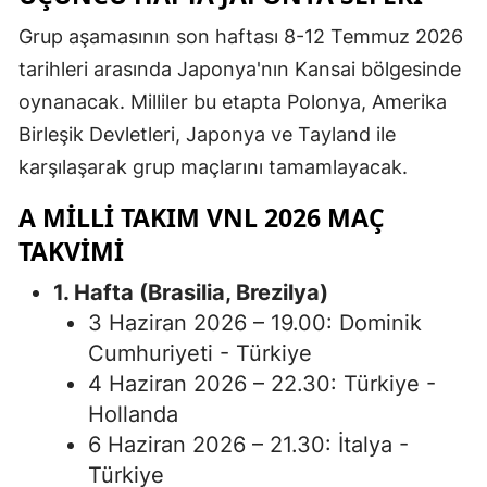
Malatya
Grup aşamasının son haftası 8-12 Temmuz 2026
tarihleri arasında Japonya'nın Kansai bölgesinde
Manisa
oynanacak. Milliler bu etapta Polonya, Amerika
Kahramanm
Birleşik Devletleri, Japonya ve Tayland ile
karşılaşarak grup maçlarını tamamlayacak.
Mardin
A MILLI TAKIM VNL 2026 MAÇ
Muğla
TAKVIMI
Muş
1. Hafta (Brasilia, Brezilya)
Nevşehir
3 Haziran 2026 – 19.00: Dominik
Niğde
Cumhuriyeti - Türkiye
4 Haziran 2026 – 22.30: Türkiye -
Ordu
Hollanda
Rize
6 Haziran 2026 – 21.30: İtalya -
Türkiye
Sakarya