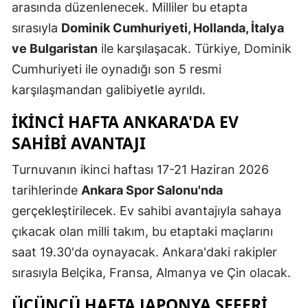
arasında düzenlenecek. Milliler bu etapta
Mersin
sırasıyla
Dominik Cumhuriyeti, Hollanda, İtalya
İstanbul
ve Bulgaristan
ile karşılaşacak. Türkiye, Dominik
Cumhuriyeti ile oynadığı son 5 resmi
İzmir
karşılaşmandan galibiyetle ayrıldı.
Kars
İKINCI HAFTA ANKARA'DA EV
Kastamonu
SAHIBI AVANTAJI
Kayseri
Turnuvanın ikinci haftası 17-21 Haziran 2026
Kırklareli
tarihlerinde
Ankara Spor Salonu'nda
gerçekleştirilecek. Ev sahibi avantajıyla sahaya
Kırşehir
çıkacak olan milli takım, bu etaptaki maçlarını
Kocaeli
saat 19.30'da oynayacak. Ankara'daki rakipler
sırasıyla Belçika, Fransa, Almanya ve Çin olacak.
Konya
ÜÇÜNCÜ HAFTA JAPONYA SEFERI
Kütahya