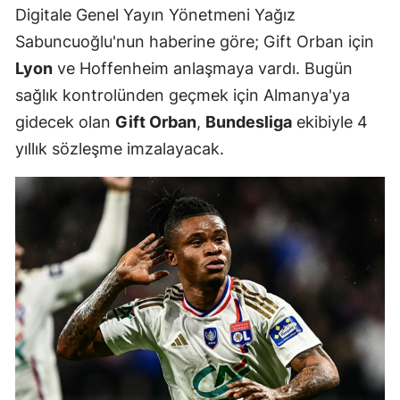
Digitale Genel Yayın Yönetmeni Yağız
Mersin
Sabuncuoğlu'nun haberine göre; Gift Orban için
İstanbul
Lyon
ve Hoffenheim anlaşmaya vardı. Bugün
sağlık kontrolünden geçmek için Almanya'ya
İzmir
gidecek olan
Gift Orban
,
Bundesliga
ekibiyle 4
Kars
yıllık sözleşme imzalayacak.
Kastamonu
Kayseri
Kırklareli
Kırşehir
Kocaeli
Konya
Kütahya