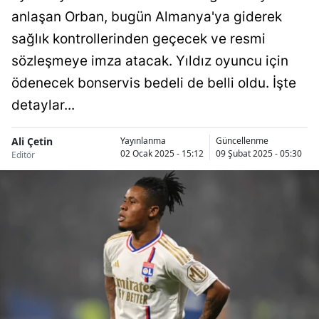
anlaşan Orban, bugün Almanya'ya giderek
Bilecik
sağlık kontrollerinden geçecek ve resmi
Bingöl
sözleşmeye imza atacak. Yıldız oyuncu için
Bitlis
ödenecek bonservis bedeli de belli oldu. İşte
Bolu
detaylar...
Burdur
Ali Çetin
Yayınlanma
Güncellenme
02 Ocak 2025 - 15:12
09 Şubat 2025 - 05:30
Editör
Bursa
Çanakkale
Çankırı
Çorum
Denizli
Diyarbakır