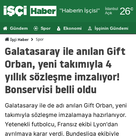
26
°
İstanbul
"Haberin İşçisi"
Açık
Adana
Gündem
Spor
Ekonomi
İşçinin Gündemi
Adıyaman
Spor
İşçi Haber
Afyonkarahi
Galatasaray ile anılan Gift
Ağrı
Orban, yeni takımıyla 4
Amasya
yıllık sözleşme imzalıyor!
Ankara
Bonservisi belli oldu
Antalya
Galatasaray ile de adı anılan Gift Orban, yeni
Artvin
takımıyla sözleşme imzalamaya hazırlanıyor.
Aydın
Yetenekli futbolcu, Fransız ekibi Lyon'dan
Balıkesir
ayrılmaya karar verdi. Bundesliga ekibiyle