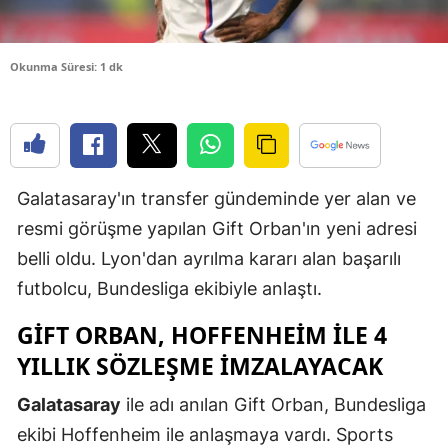
Edirne
Elazığ
Okunma Süresi: 1 dk
Erzincan
Erzurum
Eskişehir
Galatasaray'ın transfer gündeminde yer alan ve
resmi görüşme yapılan Gift Orban'ın yeni adresi
Gaziantep
belli oldu. Lyon'dan ayrılma kararı alan başarılı
Giresun
futbolcu, Bundesliga ekibiyle anlaştı.
Gümüşhan
GİFT ORBAN, HOFFENHEİM İLE 4
Hakkari
YILLIK SÖZLEŞME İMZALAYACAK
Hatay
Galatasaray
ile adı anılan Gift Orban, Bundesliga
ekibi Hoffenheim ile anlaşmaya vardı. Sports
Isparta