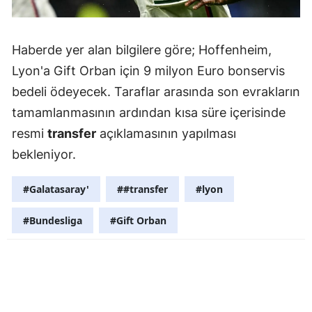
Malatya
Haberde yer alan bilgilere göre; Hoffenheim,
Manisa
Lyon'a Gift Orban için 9 milyon Euro bonservis
Kahramanm
bedeli ödeyecek. Taraflar arasında son evrakların
Mardin
tamamlanmasının ardından kısa süre içerisinde
resmi
transfer
açıklamasının yapılması
Muğla
bekleniyor.
Muş
#Galatasaray'
##transfer
#lyon
Nevşehir
#Bundesliga
#Gift Orban
Niğde
Ordu
Rize
Sakarya