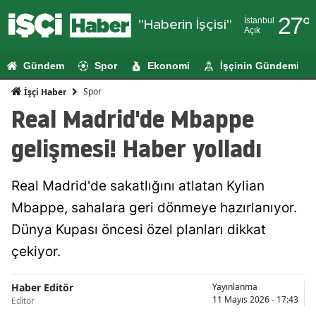
27
°
İstanbul
"Haberin İşçisi"
Açık
Adana
Gündem
Spor
Ekonomi
İşçinin Gündemi
Adıyaman
Spor
İşçi Haber
Afyonkarahi
Real Madrid'de Mbappe
Ağrı
gelişmesi! Haber yolladı
Amasya
Real Madrid'de sakatlığını atlatan Kylian
Ankara
Mbappe, sahalara geri dönmeye hazırlanıyor.
Antalya
Dünya Kupası öncesi özel planları dikkat
Artvin
çekiyor.
Aydın
Haber Editör
Yayınlanma
11 Mayıs 2026 - 17:43
Editör
Balıkesir