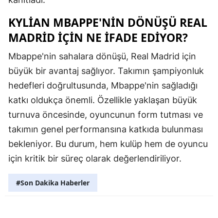
Malatya
KYLIAN MBAPPE'NIN DÖNÜŞÜ REAL
MADRID İÇIN NE İFADE EDIYOR?
Manisa
Kahramanm
Mbappe'nin sahalara dönüşü, Real Madrid için
büyük bir avantaj sağlıyor. Takımın şampiyonluk
Mardin
hedefleri doğrultusunda, Mbappe'nin sağladığı
Muğla
katkı oldukça önemli. Özellikle yaklaşan büyük
turnuva öncesinde, oyuncunun form tutması ve
Muş
takımın genel performansına katkıda bulunması
Nevşehir
bekleniyor. Bu durum, hem kulüp hem de oyuncu
Niğde
için kritik bir süreç olarak değerlendiriliyor.
Ordu
#Son Dakika Haberler
Rize
Sakarya