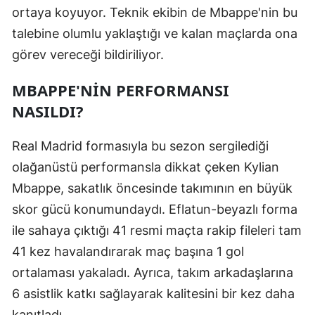
ortaya koyuyor. Teknik ekibin de Mbappe'nin bu
Mersin
talebine olumlu yaklaştığı ve kalan maçlarda ona
İstanbul
görev vereceği bildiriliyor.
İzmir
MBAPPE'NIN PERFORMANSI
Kars
NASILDI?
Kastamonu
Real Madrid formasıyla bu sezon sergilediği
Kayseri
olağanüstü performansla dikkat çeken Kylian
Mbappe, sakatlık öncesinde takımının en büyük
Kırklareli
skor gücü konumundaydı. Eflatun-beyazlı forma
Kırşehir
ile sahaya çıktığı 41 resmi maçta rakip fileleri tam
Kocaeli
41 kez havalandırarak maç başına 1 gol
ortalaması yakaladı. Ayrıca, takım arkadaşlarına
Konya
6 asistlik katkı sağlayarak kalitesini bir kez daha
Kütahya
kanıtladı.