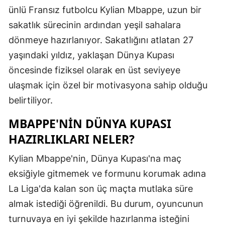
ünlü Fransız futbolcu Kylian Mbappe, uzun bir
Edirne
sakatlık sürecinin ardından yeşil sahalara
Elazığ
dönmeye hazırlanıyor. Sakatlığını atlatan 27
Erzincan
yaşındaki yıldız, yaklaşan Dünya Kupası
öncesinde fiziksel olarak en üst seviyeye
Erzurum
ulaşmak için özel bir motivasyona sahip olduğu
Eskişehir
belirtiliyor.
Gaziantep
MBAPPE'NIN DÜNYA KUPASI
HAZIRLIKLARI NELER?
Giresun
Gümüşhan
Kylian Mbappe'nin, Dünya Kupası'na maç
eksiğiyle gitmemek ve formunu korumak adına
Hakkari
La Liga'da kalan son üç maçta mutlaka süre
Hatay
almak istediği öğrenildi. Bu durum, oyuncunun
turnuvaya en iyi şekilde hazırlanma isteğini
Isparta