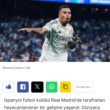
Bilecik
Bingöl
Bitlis
Bolu
Burdur
Bursa
Çanakkale
Okunma Süresi: 2 dk
Çankırı
Çorum
Denizli
İspanyol futbol kulübü Real Madrid'de taraftarları
Diyarbakır
heyecanlandıran bir gelişme yaşandı. Dünyaca