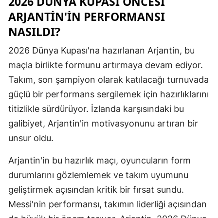
2026 DÜNYA KUPASI ÖNCESI
ARJANTIN'IN PERFORMANSI
Malatya
NASILDI?
Manisa
2026 Dünya Kupası'na hazırlanan Arjantin, bu
Kahramanm
maçla birlikte formunu artırmaya devam ediyor.
Mardin
Takım, son şampiyon olarak katılacağı turnuvada
güçlü bir performans sergilemek için hazırlıklarını
Muğla
titizlikle sürdürüyor. İzlanda karşısındaki bu
Muş
galibiyet, Arjantin'in motivasyonunu artıran bir
Nevşehir
unsur oldu.
Niğde
Arjantin'in bu hazırlık maçı, oyuncuların form
Ordu
durumlarını gözlemlemek ve takım uyumunu
geliştirmek açısından kritik bir fırsat sundu.
Rize
Messi'nin performansı, takımın liderliği açısından
Sakarya