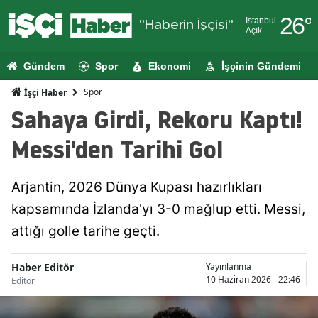
26
°
İstanbul
"Haberin İşçisi"
Açık
Adana
Gündem
Spor
Ekonomi
İşçinin Gündemi
Adıyaman
Spor
İşçi Haber
Afyonkarahi
Sahaya Girdi, Rekoru Kaptı!
Ağrı
Messi'den Tarihi Gol
Amasya
Arjantin, 2026 Dünya Kupası hazırlıkları
Ankara
kapsamında İzlanda'yı 3-0 mağlup etti. Messi,
Antalya
attığı golle tarihe geçti.
Artvin
Haber Editör
Yayınlanma
Aydın
10 Haziran 2026 - 22:46
Editör
Balıkesir