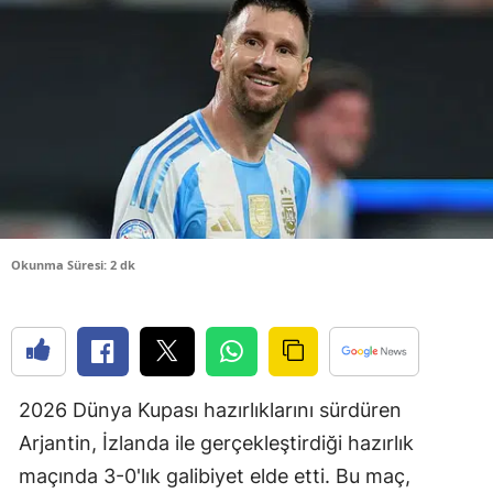
Bilecik
Bingöl
Bitlis
Bolu
Burdur
Bursa
Okunma Süresi: 2 dk
Çanakkale
Çankırı
Çorum
2026 Dünya Kupası hazırlıklarını sürdüren
Denizli
Arjantin, İzlanda ile gerçekleştirdiği hazırlık
Diyarbakır
maçında 3-0'lık galibiyet elde etti. Bu maç,