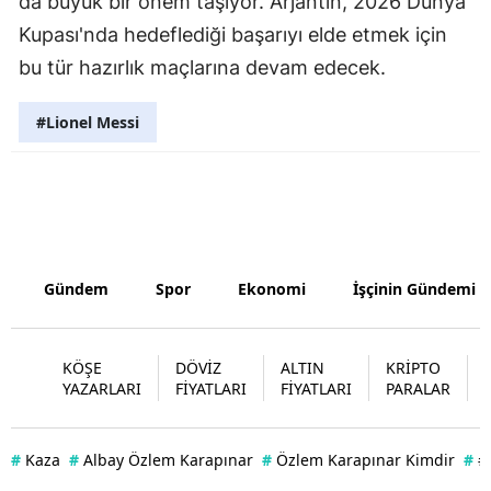
da büyük bir önem taşıyor. Arjantin, 2026 Dünya
Kupası'nda hedeflediği başarıyı elde etmek için
Samsun
bu tür hazırlık maçlarına devam edecek.
Siirt
#Lionel Messi
Sinop
Sivas
Tekirdağ
Tokat
Gündem
Spor
Ekonomi
İşçinin Gündemi
Trabzon
Tunceli
KÖŞE
DÖVİZ
ALTIN
KRİPTO
YAZARLARI
FİYATLARI
FİYATLARI
PARALAR
Şanlıurfa
Uşak
#
Kaza
#
Albay Özlem Karapınar
#
Özlem Karapınar Kimdir
#
#
Van