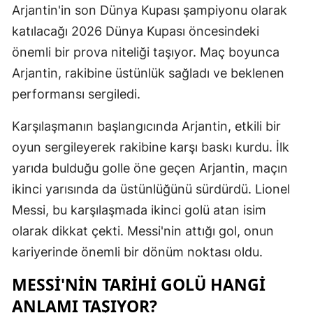
Arjantin'in son Dünya Kupası şampiyonu olarak
Edirne
katılacağı 2026 Dünya Kupası öncesindeki
Elazığ
önemli bir prova niteliği taşıyor. Maç boyunca
Arjantin, rakibine üstünlük sağladı ve beklenen
Erzincan
performansı sergiledi.
Erzurum
Karşılaşmanın başlangıcında Arjantin, etkili bir
Eskişehir
oyun sergileyerek rakibine karşı baskı kurdu. İlk
Gaziantep
yarıda bulduğu golle öne geçen Arjantin, maçın
ikinci yarısında da üstünlüğünü sürdürdü. Lionel
Giresun
Messi, bu karşılaşmada ikinci golü atan isim
Gümüşhan
olarak dikkat çekti. Messi'nin attığı gol, onun
Hakkari
kariyerinde önemli bir dönüm noktası oldu.
Hatay
MESSI'NIN TARIHI GOLÜ HANGI
ANLAMI TAŞIYOR?
Isparta