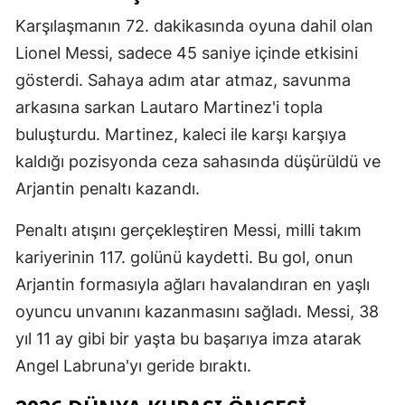
Mersin
Karşılaşmanın 72. dakikasında oyuna dahil olan
Lionel Messi, sadece 45 saniye içinde etkisini
İstanbul
gösterdi. Sahaya adım atar atmaz, savunma
İzmir
arkasına sarkan Lautaro Martinez'i topla
buluşturdu. Martinez, kaleci ile karşı karşıya
Kars
kaldığı pozisyonda ceza sahasında düşürüldü ve
Kastamonu
Arjantin penaltı kazandı.
Kayseri
Penaltı atışını gerçekleştiren Messi, milli takım
Kırklareli
kariyerinin 117. golünü kaydetti. Bu gol, onun
Arjantin formasıyla ağları havalandıran en yaşlı
Kırşehir
oyuncu unvanını kazanmasını sağladı. Messi, 38
Kocaeli
yıl 11 ay gibi bir yaşta bu başarıya imza atarak
Konya
Angel Labruna'yı geride bıraktı.
Kütahya