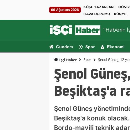
KÖŞE YAZARLARI
DÖVİZ
06 Ağustos 2026
HAVA DURUMU
KÜNYE
"Haberin İş
Gündem
Spor
Ekonomi
Spor
Şenol Güneş, 12 yıl 
İşçi Haber
Şenol Güneş,
Beşiktaş'a r
Şenol Güneş yönetimindek
Beşiktaş'a konuk olacak. Ö
Bordo-mavili teknik ada