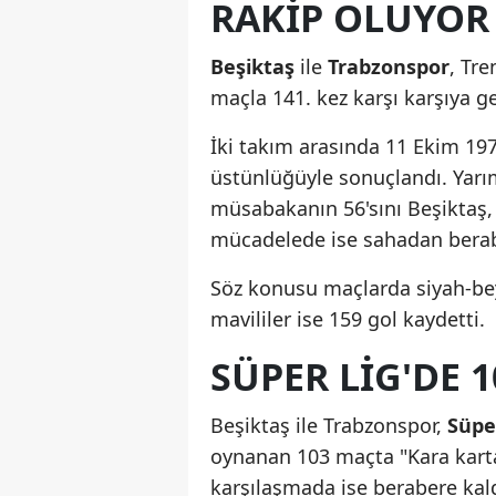
RAKİP OLUYOR
Beşiktaş
ile
Trabzonspor
, Tre
maçla 141. kez karşı karşıya g
İki takım arasında 11 Ekim 19
üstünlüğüyle sonuçlandı. Yarı
müsabakanın 56'sını Beşiktaş, 
mücadelede ise sahadan beraber
Söz konusu maçlarda siyah-beya
mavililer ise 159 gol kaydetti.
SÜPER LIG'DE 
Beşiktaş ile Trabzonspor,
Süper
oynanan 103 maçta "Kara kartal
karşılaşmada ise berabere kald