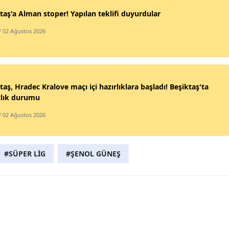
taş'a Alman stoper! Yapılan teklifi duyurdular
Samsun
/ 02 Ağustos 2026
Siirt
Sinop
Sivas
taş, Hradec Kralove maçı içi hazırlıklara başladı! Beşiktaş'ta
tlık durumu
Tekirdağ
/ 02 Ağustos 2026
Tokat
Trabzon
#SÜPER LİG
#ŞENOL GÜNEŞ
Tunceli
Şanlıurfa
Uşak
Van