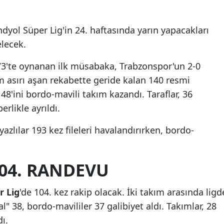
Mersin
ndyol Süper Lig'in 24. haftasında yarın yapacakları
İstanbul
elecek.
İzmir
73'te oynanan ilk müsabaka, Trabzonspor'un 2-0
Kars
m asırı aşan rekabette geride kalan 140 resmi
48'ini bordo-mavili takım kazandı. Taraflar, 36
Kastamonu
likle ayrıldı.
Kayseri
zlılar 193 kez fileleri havalandırırken, bordo-
Kırklareli
Kırşehir
104. RANDEVU
Kocaeli
 Lig
'de 104. kez rakip olacak. İki takım arasında ligd
Konya
" 38, bordo-mavililer 37 galibiyet aldı. Takımlar, 28
Kütahya
ı.