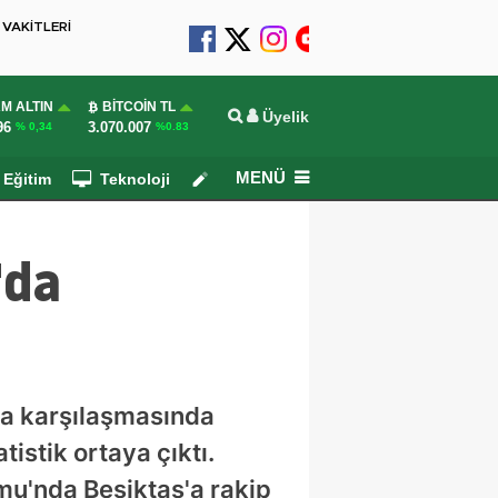
VAKİTLERİ
M ALTIN
BITCOIN TL
Üyelik
96
3.070.007
% 0,34
%0.83
MENÜ
Eğitim
Teknoloji
Köşe Yazarları
'da
ta karşılaşmasında
tistik ortaya çıktı.
mu'nda Beşiktaş'a rakip