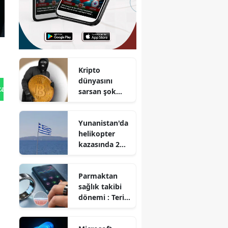
Kripto
dünyasını
tan Gönder
sarsan şok
açık :
Dünyanın en
Yunanistan'da
güvenli
helikopter
sanılan
kazasında 2
cüzdanı
kişi hayatını
soyuldu
kaybetti
Parmaktan
sağlık takibi
dönemi : Teri
analiz eden
akıllı yüzük