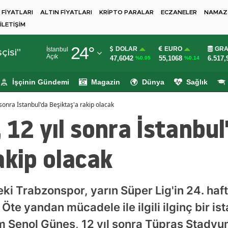
 FİYATLARI
ALTIN FİYATLARI
KRİPTO PARALAR
ECZANELER
NAMAZ 
İLETİŞİM
Adana
24
°
DOLAR
EURO
GRA
İstanbul
Adıyaman
çisi"
Açık
47,6042
55,1068
6.517,
%0.05
%0.14
Afyonkarahisar
İşçinin Gündemi
Magazin
Dünya
Sağlık
Ağrı
sonra İstanbul'da Beşiktaş'a rakip olacak
Amasya
 12 yıl sonra İstanbul
Ankara
akip olacak
Antalya
Artvin
i Trabzonspor, yarın Süper Lig'in 24. haf
Aydın
te yandan mücadele ile ilgili ilginç bir ista
Balıkesir
m Şenol Güneş, 12 yıl sonra Tüpraş Stadyu