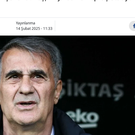
Bilecik
Bingöl
Yayınlanma
14 Şubat 2025 - 11:33
Bitlis
Bolu
Burdur
Bursa
Çanakkale
Çankırı
Çorum
Denizli
Diyarbakır