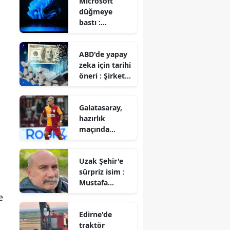
Microsoft
geliştirildi
düğmeye
bastı :
Windows 11
kullananlara
ABD'de yapay
'RAM'
zeka için tarihi
müjdesi!
öneri : Şirket
hisselerinin
yarısı devlete
Galatasaray,
mi geçecek?
hazırlık
maçında
Rennes ile 3-3
berabere kaldı
Uzak Şehir'e
sürpriz isim :
Mustafa
Avkıran katıldı
e
Edirne'de
traktör