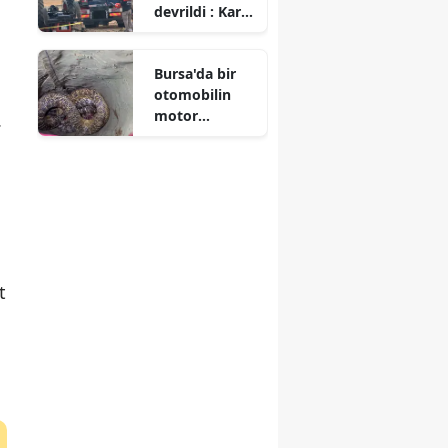
devrildi : Karı
koca hayatını
kaybetti
Bursa'da bir
otomobilin
motor
.
bölümüne
yılan girdi
t