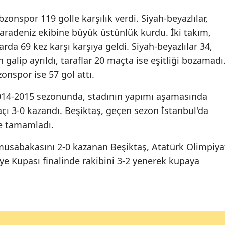
Malatya
bzonspor 119 golle karşılık verdi. Siyah-beyazlılar,
aradeniz ekibine büyük üstünlük kurdu. İki takım,
Manisa
rda 69 kez karşı karşıya geldi. Siyah-beyazlılar 34,
Kahramanmaraş
galip ayrıldı, taraflar 20 maçta ise eşitliği bozamadı
onspor ise 57 gol attı.
Mardin
2014-2015 sezonunda, stadının yapımı aşamasında
Muğla
açı 3-0 kazandı. Beşiktaş, geçen sezon İstanbul'da
Muş
le tamamladı.
Nevşehir
müsabakasını 2-0 kazanan Beşiktaş, Atatürk Olimpiya
Niğde
ye Kupası finalinde rakibini 3-2 yenerek kupaya
Ordu
Rize
Sakarya