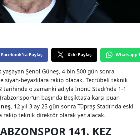
Edirne
Elazığ
Erzincan
Erzurum
Facebook'ta Paylaş
X'de Paylaş
Whatsapp'
Eskişehir
uk yaşayan Şenol Güneş, 4 bin 500 gün sonra
Gaziantep
siyah-beyazlılara rakip olacak. Tecrübeli teknik
Giresun
 tarihinde o zamanki adıyla İnönü Stadı'nda 1-1
Trabzonspor'un başında Beşiktaş'a karşı puan
Gümüşhane
üneş
, 12 yıl 3 ay 25 gün sonra Tüpraş Stadı'nda eski
Hakkari
a rakip teknik direktör olarak yer alacak.
Hatay
RABZONSPOR 141. KEZ
Isparta