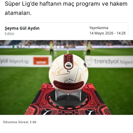
Süper Lig’de haftanın maç programı ve hakem
Bilecik
atamaları.
Bingöl
Şeyma Gül Aydın
Yayınlanma
Bitlis
14 Mayıs 2026 - 14:28
Editör
Bolu
Burdur
Bursa
Çanakkale
Çankırı
Çorum
Denizli
Okunma Süresi: 2 dk
Diyarbakır