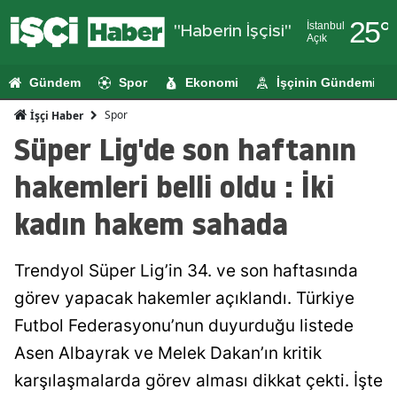
25
°
İstanbul
"Haberin İşçisi"
Açık
Adana
Gündem
Spor
Ekonomi
İşçinin Gündemi
Adıyaman
Spor
İşçi Haber
Afyonkarahi
Süper Lig'de son haftanın
Ağrı
hakemleri belli oldu : İki
Amasya
kadın hakem sahada
Ankara
Trendyol Süper Lig’in 34. ve son haftasında
Antalya
görev yapacak hakemler açıklandı. Türkiye
Artvin
Futbol Federasyonu’nun duyurduğu listede
Aydın
Asen Albayrak ve Melek Dakan’ın kritik
karşılaşmalarda görev alması dikkat çekti. İşte
Balıkesir