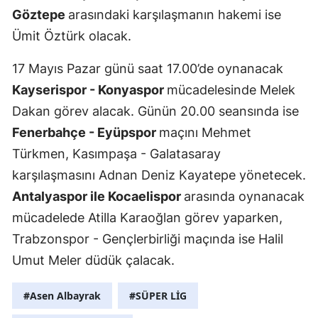
Göztepe
arasındaki karşılaşmanın hakemi ise
Samsun
Ümit Öztürk olacak.
Siirt
17 Mayıs Pazar günü saat 17.00’de oynanacak
Sinop
Kayserispor - Konyaspor
mücadelesinde Melek
Dakan görev alacak. Günün 20.00 seansında ise
Sivas
Fenerbahçe - Eyüpspor
maçını Mehmet
Tekirdağ
Türkmen, Kasımpaşa - Galatasaray
Tokat
karşılaşmasını Adnan Deniz Kayatepe yönetecek.
Antalyaspor ile Kocaelispor
arasında oynanacak
Trabzon
mücadelede Atilla Karaoğlan görev yaparken,
Tunceli
Trabzonspor - Gençlerbirliği maçında ise Halil
Şanlıurfa
Umut Meler düdük çalacak.
Uşak
#Asen Albayrak
#SÜPER LİG
Van