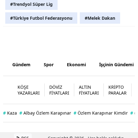
#Trendyol Süper Lig
Yozgat
#Türkiye Futbol Federasyonu
#Melek Dakan
Zonguldak
Aksaray
Bayburt
Karaman
Gündem
Spor
Ekonomi
İşçinin Gündemi
Kırıkkale
KÖŞE
DÖVİZ
ALTIN
KRİPTO
Batman
YAZARLARI
FİYATLARI
FİYATLARI
PARALAR
Şırnak
Bartın
#
Kaza
#
Albay Özlem Karapınar
#
Özlem Karapınar Kimdir
#
#
Ardahan
Iğdır