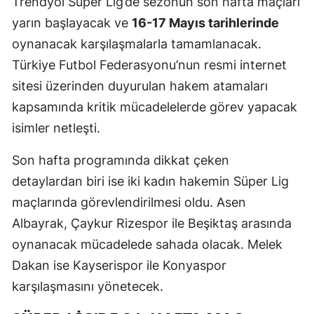
Trendyol Süper Lig’de sezonun son hafta maçları
Mersin
yarın başlayacak ve
16-17 Mayıs tarihlerinde
oynanacak karşılaşmalarla tamamlanacak.
İstanbul
Türkiye Futbol Federasyonu’nun resmi internet
İzmir
sitesi üzerinden duyurulan hakem atamaları
Kars
kapsamında kritik mücadelelerde görev yapacak
isimler netleşti.
Kastamonu
Son hafta programında dikkat çeken
Kayseri
detaylardan biri ise iki kadın hakemin Süper Lig
Kırklareli
maçlarında görevlendirilmesi oldu. Asen
Kırşehir
Albayrak, Çaykur Rizespor ile Beşiktaş arasında
oynanacak mücadelede sahada olacak. Melek
Kocaeli
Dakan ise Kayserispor ile Konyaspor
Konya
karşılaşmasını yönetecek.
Kütahya