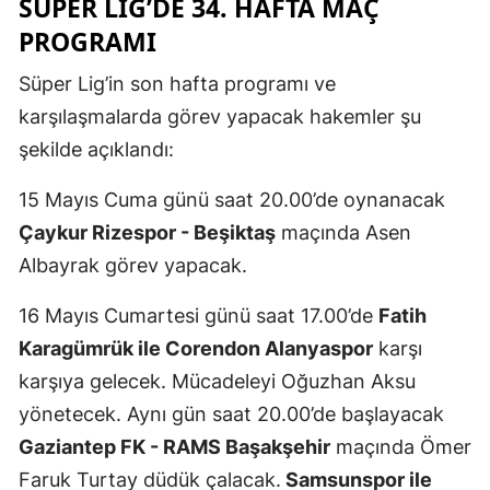
SÜPER LIG’DE 34. HAFTA MAÇ
Malatya
PROGRAMI
Manisa
Süper Lig’in son hafta programı ve
karşılaşmalarda görev yapacak hakemler şu
Kahramanm
şekilde açıklandı:
Mardin
15 Mayıs Cuma günü saat 20.00’de oynanacak
Muğla
Çaykur Rizespor - Beşiktaş
maçında Asen
Muş
Albayrak görev yapacak.
Nevşehir
16 Mayıs Cumartesi günü saat 17.00’de
Fatih
Karagümrük ile Corendon Alanyaspor
karşı
Niğde
karşıya gelecek. Mücadeleyi Oğuzhan Aksu
Ordu
yönetecek. Aynı gün saat 20.00’de başlayacak
Rize
Gaziantep FK - RAMS Başakşehir
maçında Ömer
Faruk Turtay düdük çalacak.
Samsunspor ile
Sakarya