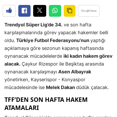
Edirne
Elazığ
Trendyol Süper Lig’de 34.
ve son hafta
Erzincan
karşılaşmalarında görev yapacak hakemler belli
Erzurum
oldu.
Türkiye Futbol Federasyonu’nun
yaptığı
açıklamaya göre sezonun kapanış haftasında
Eskişehir
oynanacak mücadelelerde
iki kadın hakem görev
Gaziantep
alacak.
Çaykur Rizespor ile Beşiktaş arasında
Giresun
oynanacak karşılaşmayı
Asen Albayrak
yönetirken, Kayserispor - Konyaspor
Gümüşhan
mücadelesinde ise
Melek Dakan
düdük çalacak.
Hakkari
TFF’DEN SON HAFTA HAKEM
Hatay
ATAMALARI
Isparta