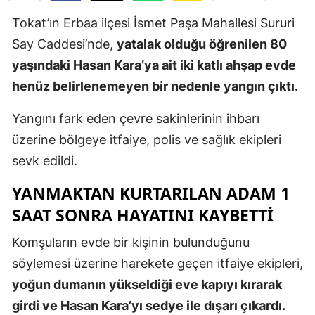
Edirne
Tokat’ın Erbaa ilçesi İsmet Paşa Mahallesi Sururi
Say Caddesi’nde,
yatalak olduğu öğrenilen 80
Elazığ
yaşındaki Hasan Kara’ya ait iki katlı ahşap evde
Erzincan
henüz belirlenemeyen bir nedenle yangın çıktı.
Erzurum
Yangını fark eden çevre sakinlerinin ihbarı
Eskişehir
üzerine bölgeye itfaiye, polis ve sağlık ekipleri
sevk edildi.
Gaziantep
YANMAKTAN KURTARILAN ADAM 1
Giresun
SAAT SONRA HAYATINI KAYBETTI
Gümüşhan
Komşuların evde bir kişinin bulunduğunu
Hakkari
söylemesi üzerine harekete geçen itfaiye ekipleri,
Hatay
yoğun dumanın yükseldiği eve kapıyı kırarak
girdi ve Hasan Kara’yı sedye ile dışarı çıkardı.
Isparta