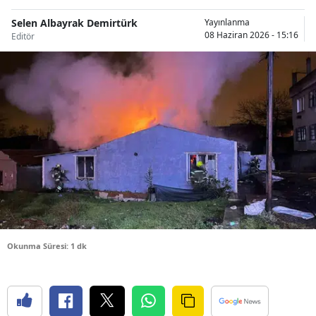
Bilecik
Selen Albayrak Demirtürk
Yayınlanma
08 Haziran 2026 - 15:16
Editör
Bingöl
Bitlis
Bolu
Burdur
Bursa
Çanakkale
Çankırı
Çorum
Okunma Süresi: 1 dk
Denizli
Diyarbakır