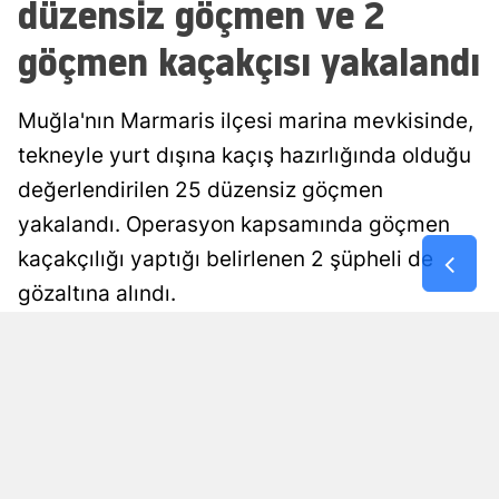
düzensiz göçmen ve 2
Malatya
göçmen kaçakçısı yakalandı
Manisa
Muğla'nın Marmaris ilçesi marina mevkisinde,
Kahramanm
tekneyle yurt dışına kaçış hazırlığında olduğu
Mardin
değerlendirilen 25 düzensiz göçmen
Muğla
yakalandı. Operasyon kapsamında göçmen
kaçakçılığı yaptığı belirlenen 2 şüpheli de
Muş
gözaltına alındı.
Nevşehir
Esra Ayçiçek
Yayınlanma
Niğde
09 Ağustos 2026 - 17:55
Editör
Ordu
Rize
Sakarya