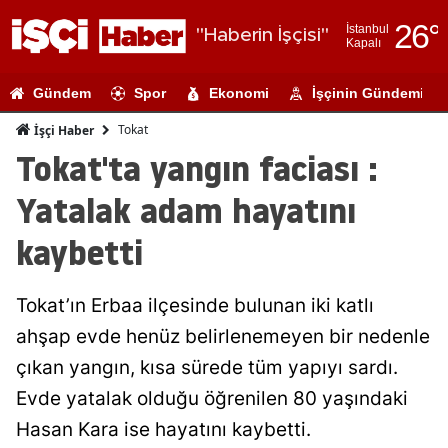
26
°
İstanbul
"Haberin İşçisi"
Kapalı
Adana
Gündem
Spor
Ekonomi
İşçinin Gündemi
Adıyaman
Tokat
İşçi Haber
Afyonkarahi
Tokat'ta yangın faciası :
Ağrı
Yatalak adam hayatını
Amasya
kaybetti
Ankara
Tokat’ın Erbaa ilçesinde bulunan iki katlı
Antalya
ahşap evde henüz belirlenemeyen bir nedenle
Artvin
çıkan yangın, kısa sürede tüm yapıyı sardı.
Aydın
Evde yatalak olduğu öğrenilen 80 yaşındaki
Hasan Kara ise hayatını kaybetti.
Balıkesir