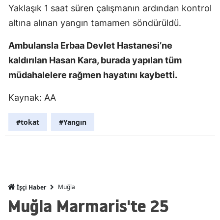
Yaklaşık 1 saat süren çalışmanın ardından kontrol
Mersin
altına alınan yangın tamamen söndürüldü.
İstanbul
Ambulansla Erbaa Devlet Hastanesi’ne
İzmir
kaldırılan Hasan Kara, burada yapılan tüm
Kars
müdahalelere rağmen hayatını kaybetti.
Kastamonu
Kaynak: AA
Kayseri
#tokat
#Yangın
Kırklareli
Kırşehir
Kocaeli
Muğla
İşçi Haber
Konya
Muğla Marmaris'te 25
Kütahya