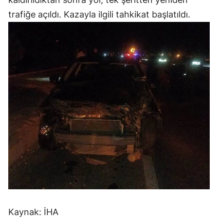
Mersin
trafiğe açıldı. Kazayla ilgili tahkikat başlatıldı.
İstanbul
İzmir
Kars
Kastamonu
Kayseri
Kırklareli
Kırşehir
Kocaeli
Konya
Kaynak: İHA
Kütahya