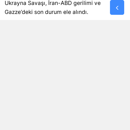
Ukrayna Savaşı, İran-ABD gerilimi ve
Samsun
Gazze’deki son durum ele alındı.
Siirt
Damla Eroğlu
Yayınlanma
06 Ağustos 2026 - 19:45
Editör
Sinop
Sivas
Tekirdağ
Tokat
Trabzon
Tunceli
Şanlıurfa
Uşak
Okunma Süresi: 3 dk
Van