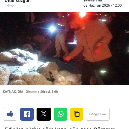
Ufuk Kuzgun
Yayınlanma
08 Haziran 2026 - 12:00
Editör
Bilecik
Bingöl
Bitlis
Bolu
Burdur
Bursa
Çanakkale
Çankırı
KAYNAK: İHA
Okunma Süresi: 1 dk
Çorum
Denizli
Diyarbakır