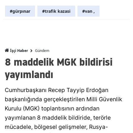
Malatya
#gürpınar
#trafik kazasi
#van ,
Manisa
Kahramanm
Mardin
Gündem
İşçi Haber
8 maddelik MGK bildirisi
Muğla
Muş
yayımlandı
Nevşehir
Cumhurbaşkanı Recep Tayyip Erdoğan
Niğde
başkanlığında gerçekleştirilen Milli Güvenlik
Ordu
Kurulu (MGK) toplantısının ardından
yayımlanan 8 maddelik bildiride, terörle
Rize
mücadele, bölgesel gelişmeler, Rusya-
Sakarya