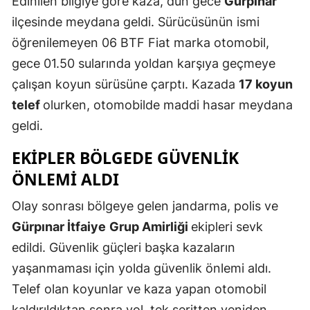
Edinilen bilgiye göre kaza, dün gece
Gürpınar
Edirne
ilçesinde meydana geldi. Sürücüsünün ismi
öğrenilemeyen 06 BTF Fiat marka otomobil,
Elazığ
gece 01.50 sularında yoldan karşıya geçmeye
Erzincan
çalışan koyun sürüsüne çarptı. Kazada
17 koyun
Erzurum
telef
olurken, otomobilde maddi hasar meydana
geldi.
Eskişehir
EKIPLER BÖLGEDE GÜVENLIK
Gaziantep
ÖNLEMI ALDI
Giresun
Olay sonrası bölgeye gelen jandarma, polis ve
Gümüşhan
Gürpınar İtfaiye
Grup Amirliği
ekipleri sevk
Hakkari
edildi. Güvenlik güçleri başka kazaların
yaşanmaması için yolda güvenlik önlemi aldı.
Hatay
Telef olan koyunlar ve kaza yapan otomobil
Isparta
kaldırıldıktan sonra yol, tek şeritten yeniden