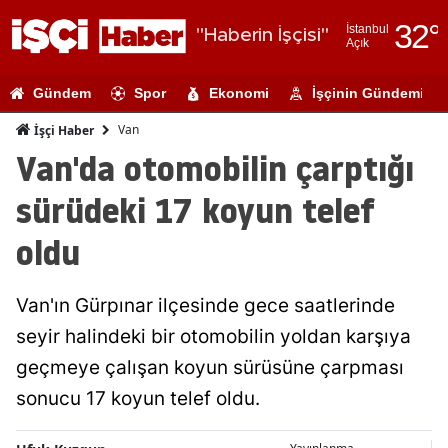
32
°
İstanbul
"Haberin İşçisi"
Açık
Adana
Gündem
Spor
Ekonomi
İşçinin Gündemi
Adıyaman
Van
İşçi Haber
Afyonkarahi
Van'da otomobilin çarptığı
Ağrı
sürüdeki 17 koyun telef
Amasya
oldu
Ankara
Van'ın Gürpınar ilçesinde gece saatlerinde
Antalya
seyir halindeki bir otomobilin yoldan karşıya
Artvin
geçmeye çalışan koyun sürüsüne çarpması
Aydın
sonucu 17 koyun telef oldu.
Balıkesir