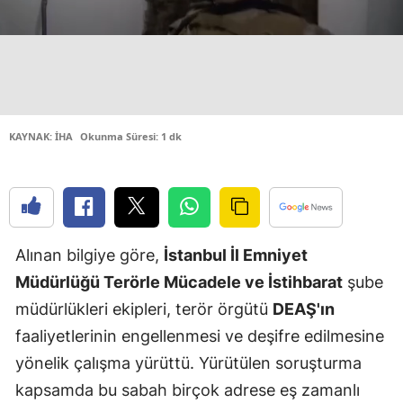
Edirne
Elazığ
Erzincan
Erzurum
KAYNAK: İHA
Okunma Süresi: 1 dk
Eskişehir
Gaziantep
Giresun
Alınan bilgiye göre,
İstanbul İl Emniyet
Gümüşhan
Müdürlüğü Terörle Mücadele ve İstihbarat
şube
müdürlükleri ekipleri, terör örgütü
DEAŞ'ın
Hakkari
faaliyetlerinin engellenmesi ve deşifre edilmesine
Hatay
yönelik çalışma yürüttü. Yürütülen soruşturma
kapsamda bu sabah birçok adrese eş zamanlı
Isparta