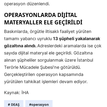
operasyon düzenlendi.
Mersin
OPERASYONLARDA DIJITAL
İstanbul
MATERYALLER ELE GEÇIRILDI
İzmir
Baskınlarda, örgütle iltisaklı faaliyet yürüten
Kars
tamamı yabancı uyruklu
13 şüpheli yakalanarak
gözaltına alındı.
Adreslerdeki aramalarda ise çok
Kastamonu
sayıda dijital materyal ele geçirildi. Gözaltına
Kayseri
alınan şüpheliler sorgulanmak üzere İstanbul
Kırklareli
Terörle Mücadele Şubesi'ne götürüldü.
Gerçekleştirilen operasyon kapsamında
Kırşehir
yürütülen tahkikat işlemleri devam ediyor.
Kocaeli
Kaynak: İHA
Konya
# DEAŞ
#operasyon
Kütahya