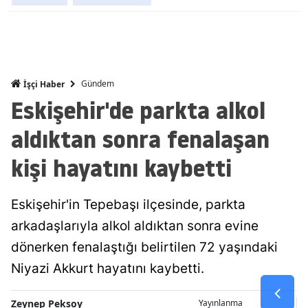
Malatya
Manisa
Kahramanm
Gündem
İşçi Haber
Eskişehir'de parkta alkol
Mardin
aldıktan sonra fenalaşan
Muğla
kişi hayatını kaybetti
Muş
Nevşehir
Eskişehir'in Tepebaşı ilçesinde, parkta
Niğde
arkadaşlarıyla alkol aldıktan sonra evine
dönerken fenalaştığı belirtilen 72 yaşındaki
Ordu
Niyazi Akkurt hayatını kaybetti.
Rize
Sakarya
Zeynep Peksoy
Yayınlanma