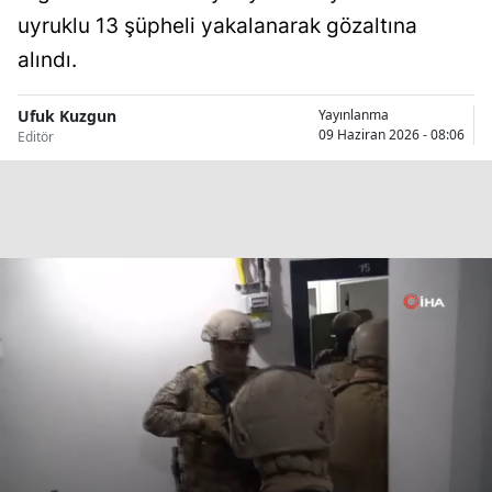
uyruklu 13 şüpheli yakalanarak gözaltına
Bilecik
alındı.
Bingöl
Bitlis
Ufuk Kuzgun
Yayınlanma
09 Haziran 2026 - 08:06
Editör
Bolu
Burdur
Bursa
Çanakkale
Çankırı
Çorum
Denizli
Diyarbakır