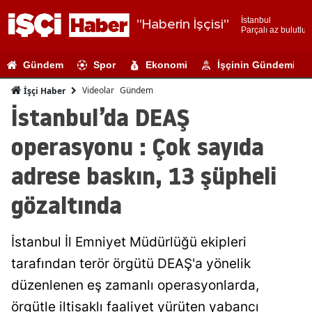
İstanbul
"Haberin İşçisi"
Parçalı az bulutlu
Adana
Gündem
Spor
Ekonomi
İşçinin Gündemi
Adıyaman
Videolar
Gündem
İşçi Haber
Afyonkarahi
İstanbul’da DEAŞ
Ağrı
operasyonu : Çok sayıda
Amasya
adrese baskın, 13 şüpheli
Ankara
gözaltında
Antalya
İstanbul İl Emniyet Müdürlüğü ekipleri
Artvin
tarafından terör örgütü DEAŞ'a yönelik
Aydın
düzenlenen eş zamanlı operasyonlarda,
Balıkesir
örgütle iltisaklı faaliyet yürüten yabancı