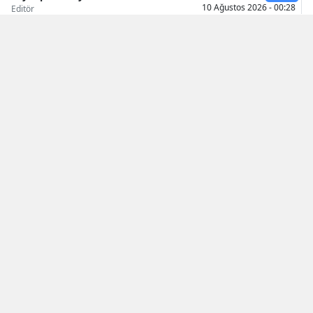
10 Ağustos 2026 - 00:28
Editör
Samsun
Siirt
Sinop
Sivas
Tekirdağ
Tokat
Trabzon
Okunma Süresi: 1 dk
Tunceli
Şanlıurfa
Uşak
Eskişehir'in Tepebaşı ilçesinde, parkta
Van