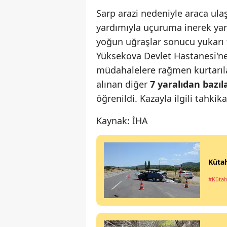
Sarp arazi nedeniyle araca ula
yardımıyla uçuruma inerek yara
yoğun uğraşlar sonucu yukarı 
Yüksekova Devlet Hastanesi'ne 
müdahalelere rağmen kurtarı
alınan diğer
7 yaralıdan bazı
öğrenildi. Kazayla ilgili tahkika
Kaynak: İHA
Kütah
#Küta