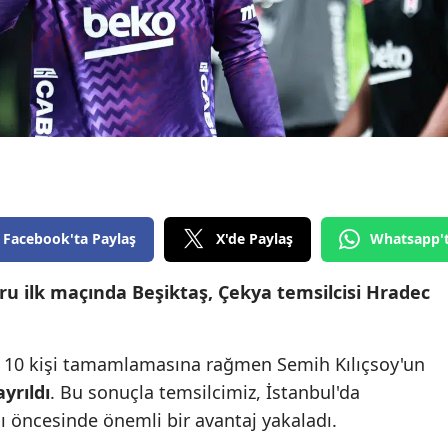
Yozgat
Zonguldak
Aksaray
Bayburt
Karaman
Facebook'ta Paylaş
X'de Paylaş
Whatsapp'
Kırıkkale
Batman
ru ilk maçında Beşiktaş, Çekya temsilcisi Hradec
Şırnak
i 10 kişi tamamlamasına rağmen Semih Kılıçsoy'un
Bartın
ayrıldı
. Bu sonuçla temsilcimiz, İstanbul'da
Ardahan
 öncesinde önemli bir avantaj yakaladı.
Iğdır