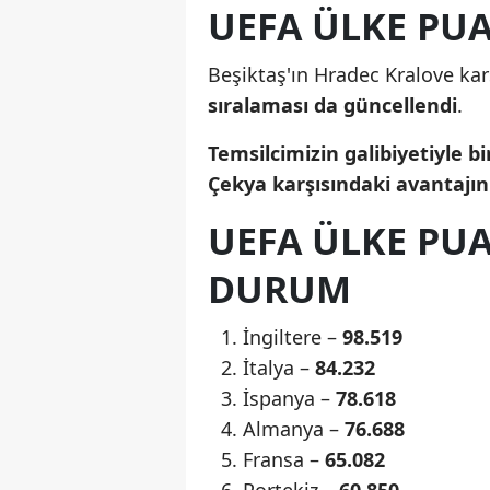
UEFA ÜLKE PU
Beşiktaş'ın Hradec Kralove kar
sıralaması da güncellendi
.
Temsilcimizin galibiyetiyle bi
Çekya karşısındaki avantajın
UEFA ÜLKE PU
DURUM
İngiltere –
98.519
İtalya –
84.232
İspanya –
78.618
Almanya –
76.688
Fransa –
65.082