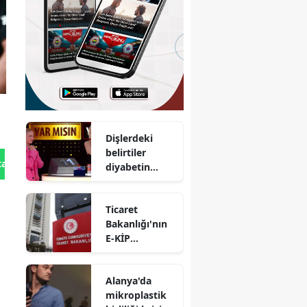
Dişlerdeki
belirtiler
tan Gönder
diyabetin
habercisi
olabilir
Ticaret
Bakanlığı'nın
E-KİP
projesine
büyük ödül
Alanya'da
mikroplastik