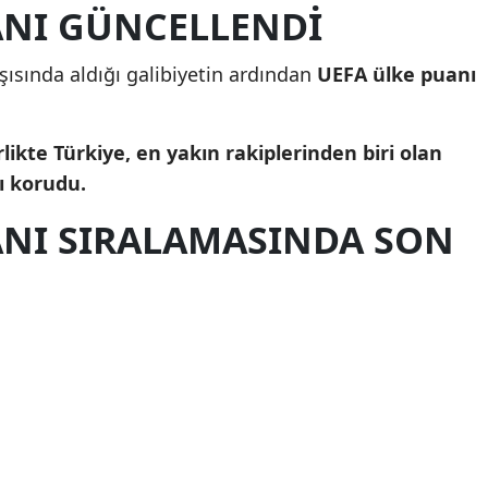
ANI GÜNCELLENDİ
Yalova
şısında aldığı galibiyetin ardından
UEFA ülke puanı
Karabük
Kilis
rlikte Türkiye, en yakın rakiplerinden biri olan
Osmaniye
ı korudu.
Düzce
ANI SIRALAMASINDA SON