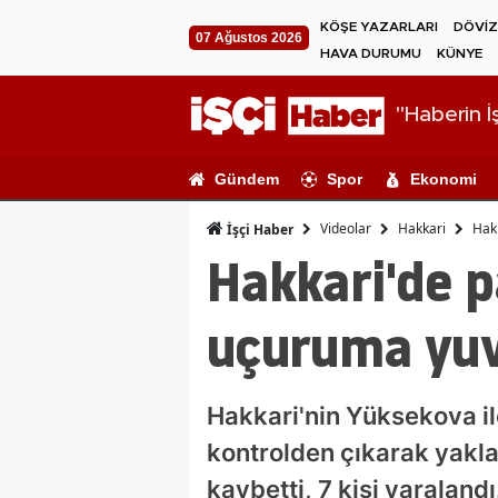
KÖŞE YAZARLARI
DÖVİZ
07 Ağustos 2026
HAVA DURUMU
KÜNYE
"Haberin İş
Gündem
Spor
Ekonomi
Videolar
Hakkari
Hakk
İşçi Haber
Hakkari'de p
uçuruma yuva
Hakkari'nin Yüksekova il
kontrolden çıkarak yakla
kaybetti, 7 kişi yaralandı