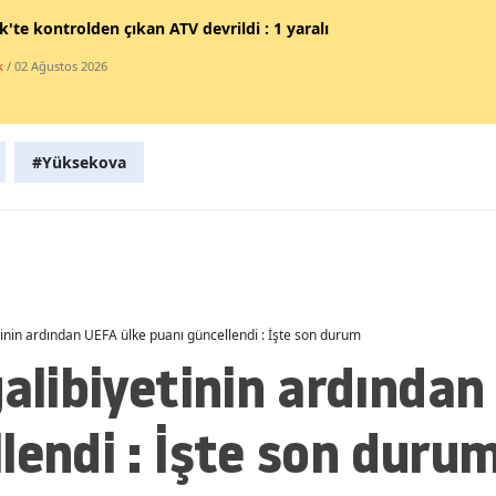
ik'te kontrolden çıkan ATV devrildi : 1 yaralı
Malatya
k
/ 02 Ağustos 2026
Manisa
Kahramanmaraş
#Yüksekova
Mardin
Muğla
Muş
Nevşehir
etinin ardından UEFA ülke puanı güncellendi : İşte son durum
Niğde
galibiyetinin ardından
Ordu
lendi : İşte son duru
Rize
Sakarya