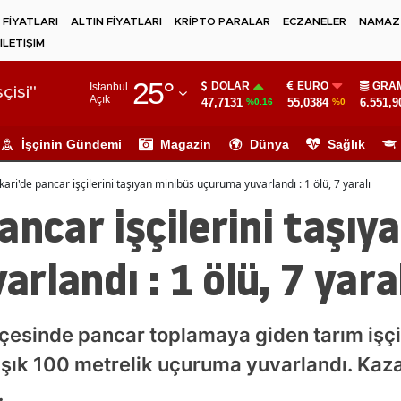
 FİYATLARI
ALTIN FİYATLARI
KRİPTO PARALAR
ECZANELER
NAMAZ 
İLETİŞİM
Adana
25
°
DOLAR
EURO
GRAM
İstanbul
Adıyaman
çisi"
Açık
47,7131
55,0384
6.551,9
%0.16
%0
Afyonkarahisar
İşçinin Gündemi
Magazin
Dünya
Sağlık
Ağrı
ari'de pancar işçilerini taşıyan minibüs uçuruma yuvarlandı : 1 ölü, 7 yaralı
Amasya
ancar işçilerini taşıy
Ankara
rlandı : 1 ölü, 7 yara
Antalya
Artvin
çesinde pancar toplamaya giden tarım işçil
Aydın
şık 100 metrelik uçuruma yuvarlandı. Kazad
Balıkesir
.