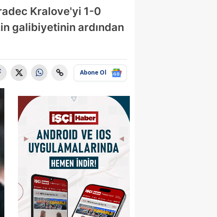
radec Kralove'yi 1-0
n galibiyetinin ardından
Abone Ol