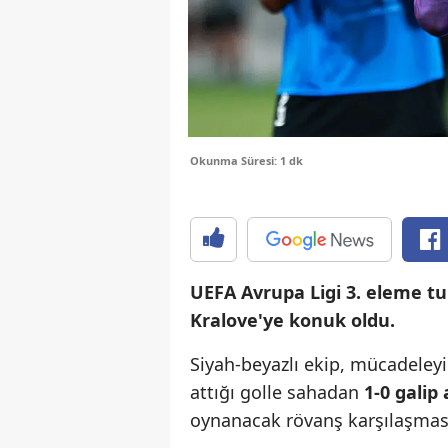
Okunma Süresi: 1 dk
UEFA Avrupa Ligi 3. eleme tu
Kralove'ye konuk oldu.
Siyah-beyazlı ekip, mücadeley
attığı golle sahadan
1-0 galip 
oynanacak rövanş karşılaşması