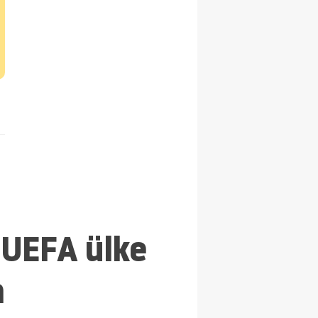
 UEFA ülke
m