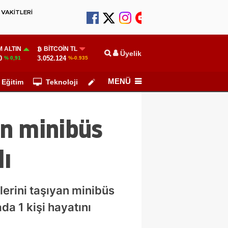
VAKİTLERİ
 ALTIN
BITCOIN TL
Üyelik
0
3.052.124
% 0,91
%-0.935
MENÜ
Eğitim
Teknoloji
Köşe Yazarları
an minibüs
lı
erini taşıyan minibüs
a 1 kişi hayatını