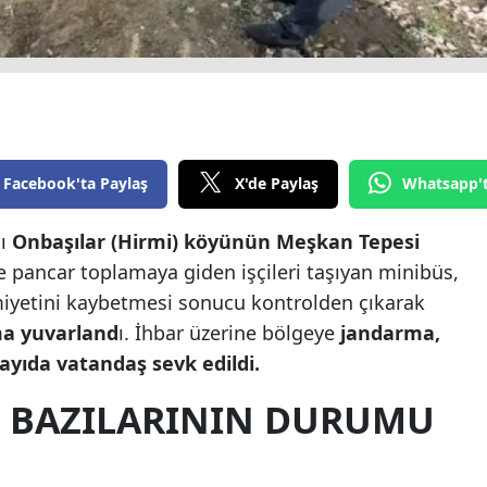
Edirne
Elazığ
Erzincan
Erzurum
Facebook'ta Paylaş
X'de Paylaş
Whatsapp'
Eskişehir
lı
Onbaşılar (Hirmi) köyünün Meşkan Tepesi
Gaziantep
e pancar toplamaya giden işçileri taşıyan minibüs,
Giresun
iyetini kaybetmesi sonucu kontrolden çıkarak
ma yuvarland
ı. İhbar üzerine bölgeye
jandarma,
Gümüşhane
sayıda vatandaş sevk edildi.
Hakkari
 BAZILARININ DURUMU
Hatay
Isparta