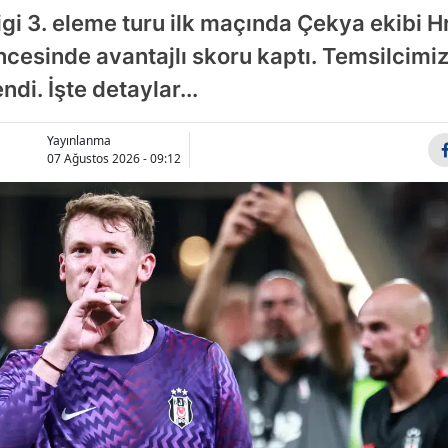
gi 3. eleme turu ilk maçında Çekya ekibi H
Samsun
esinde avantajlı skoru kaptı. Temsilcimizi
Siirt
di. İşte detaylar...
Sinop
Yayınlanma
Sivas
07 Ağustos 2026 - 09:12
Tekirdağ
Tokat
Trabzon
Tunceli
Şanlıurfa
Uşak
Van