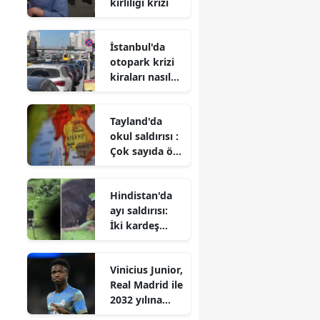
kirliliği krizi
İstanbul'da
otopark krizi
kiraları nasıl
etkiliyor?
Tayland'da
okul saldırısı :
Çok sayıda ölü
ve yaralı
Hindistan'da
ayı saldırısı:
İki kardeş
hayatını
kaybetti
Vinicius Junior,
Real Madrid ile
2032 yılına
kadar