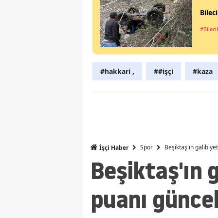
Bilec
#Bileci
#hakkari ,
##işçi
#kaza
Spor
Beşiktaş'ın galibiy
İşçi Haber
Beşiktaş'ın 
puanı güncel