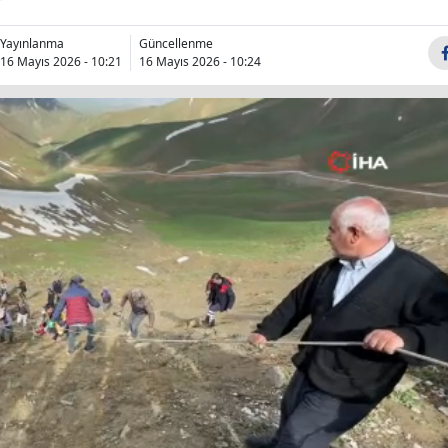
Bilecik
Yayınlanma
Güncellenme
Bingöl
16 Mayıs 2026 - 10:21
16 Mayıs 2026 - 10:24
Bitlis
Bolu
Burdur
Bursa
Çanakkale
Çankırı
Çorum
Denizli
Diyarbakır