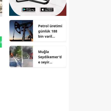
Petrol üretimi
günlük 188
bin varil
artırılacak
tan Gönder
Muğla
Seydikemer'd
e seyir
halindeki
otomobil bir
anda alev aldı