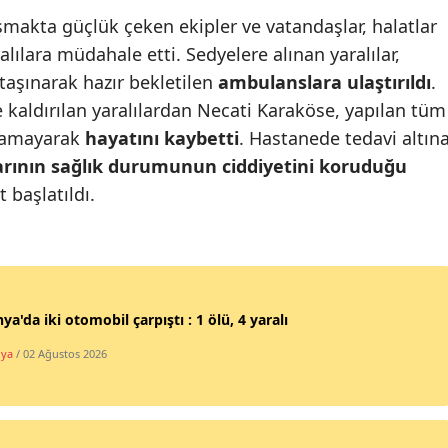
şmakta güçlük çeken ekipler ve vatandaşlar, halatlar
Mersin
lılara müdahale etti. Sedyelere alınan yaralılar,
İstanbul
taşınarak hazır bekletilen
ambulanslara ulaştırıldı
.
kaldırılan yaralılardan Necati Karaköse, yapılan tüm
İzmir
lamayarak
hayatını kaybetti
. Hastanede tedavi altın
Kars
larının sağlık durumunun ciddiyetini koruduğu
t başlatıldı.
Kastamonu
Kayseri
Kırklareli
Kırşehir
ya'da iki otomobil çarpıştı : 1 ölü, 4 yaralı
Kocaeli
hya
/ 02 Ağustos 2026
Konya
Kütahya