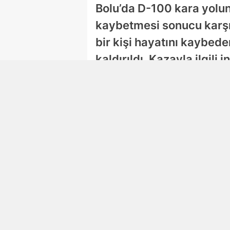
Bolu’da D-100 kara yolun
kaybetmesi sonucu karşı
bir kişi hayatını kaybed
kaldırıldı. Kazayla ilgili 
Damla Eroğlu
Editör