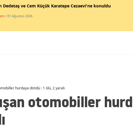
m Dedetaş ve Cem Küçük Karatepe Cezaevi'ne konuldu
Malatya
dem
/ 01 Ağustos 2026
Manisa
Kahramanmaraş
Mardin
Muğla
Muş
Nevşehir
mobiller hurdaya döndü : 1 ölü, 2 yaralı
Niğde
ışan otomobiller hur
Ordu
ı
Rize
Sakarya