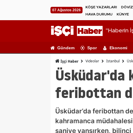
KÖŞE YAZARLARI
DÖVİZ
07 Ağustos 2026
HAVA DURUMU
KÜNYE
"Haberin İş
Gündem
Spor
Ekonomi
Videolar
İstanbul
Üsk
İşçi Haber
Üsküdar'da k
feribottan d
Üsküdar’da feribottan de
kahramanca müdahalesiyl
saniye yansırken, bilinci