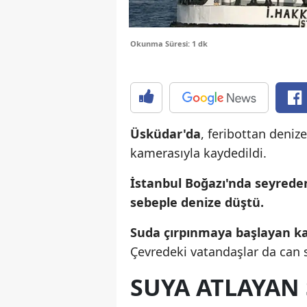
Okunma Süresi: 1 dk
Üsküdar'da
, feribottan deniz
kamerasıyla kaydedildi.
İstanbul Boğazı'nda seyreden
sebeple denize düştü.
Suda çırpınmaya başlayan ka
Çevredeki vatandaşlar da can s
SUYA ATLAYAN 