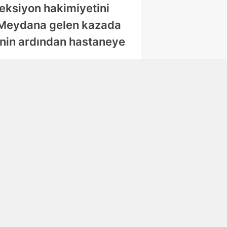
reksiyon hakimiyetini
. Meydana gelen kazada
lenin ardından hastaneye
Abone Ol