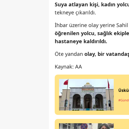
Suya atlayan kişi, kadın yolc
tekneye çıkarıldı.
İhbar üzerine olay yerine Sahil
öğrenilen yolcu, sağlık ekip
hastaneye kaldırıldı.
Öte yandan
olay, bir vatanda
Kaynak: AA
Üsküd
#Gün