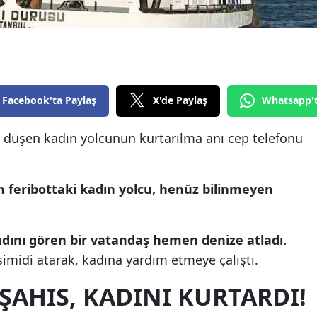
Edirne
Elazığ
Erzincan
Facebook'ta Paylaş
X'de Paylaş
Whatsapp'
Erzurum
Eskişehir
e düşen kadın yolcunun kurtarılma anı cep telefonu
Gaziantep
 feribottaki kadın yolcu, henüz bilinmeyen
Giresun
Gümüşhane
dını gören bir vatandaş hemen denize atladı.
Hakkari
imidi atarak, kadına yardım etmeye çalıştı.
Hatay
ŞAHIS, KADINI KURTARDI!
Isparta