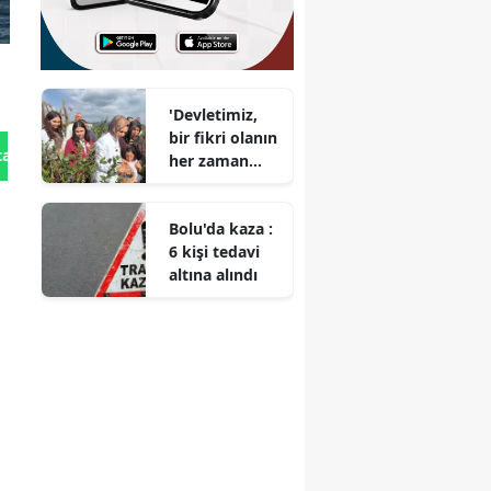
'Devletimiz,
bir fikri olanın
tan Gönder
her zaman
yanında'
Bolu'da kaza :
6 kişi tedavi
altına alındı