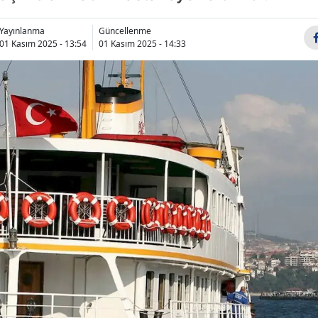
Bilecik
Yayınlanma
Güncellenme
Bingöl
01 Kasım 2025 - 13:54
01 Kasım 2025 - 14:33
Bitlis
Bolu
Burdur
Bursa
Çanakkale
Çankırı
Çorum
Denizli
Diyarbakır