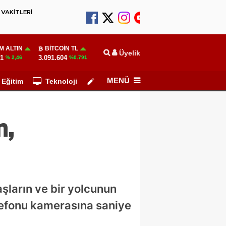
VAKİTLERİ
M ALTIN
BITCOIN TL
Üyelik
51
3.091.604
% 2,46
%0.791
MENÜ
Eğitim
Teknoloji
Köşe Yazarları
n,
şların ve bir yolcunun
lefonu kamerasına saniye