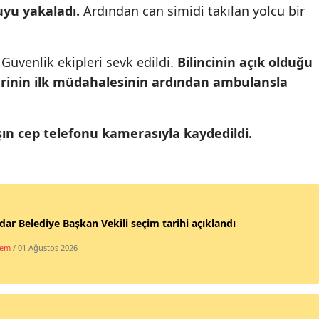
uyu yakaladı.
Ardından can simidi takılan yolcu bir
Mersin
İstanbul
 Güvenlik ekipleri sevk edildi.
Bilincinin açık olduğu
İzmir
lerinin ilk müdahalesinin ardından ambulansla
Kars
şın cep telefonu kamerasıyla kaydedildi.
Kastamonu
Kayseri
Kırklareli
ar Belediye Başkan Vekili seçim tarihi açıklandı
Kırşehir
dem
/ 01 Ağustos 2026
Kocaeli
Konya
Kütahya