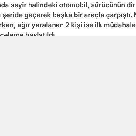
da seyir halindeki otomobil, sürücünün di
Samsun
 şeride geçerek başka bir araçla çarpıştı
Siirt
erken, ağır yaralanan 2 kişi ise ilk müdaha
inceleme başlatıldı.
Sinop
Sivas
Yayınlanma
07 Ağustos 2026 - 21:38
Tekirdağ
Tokat
Trabzon
Tunceli
Şanlıurfa
Uşak
Van