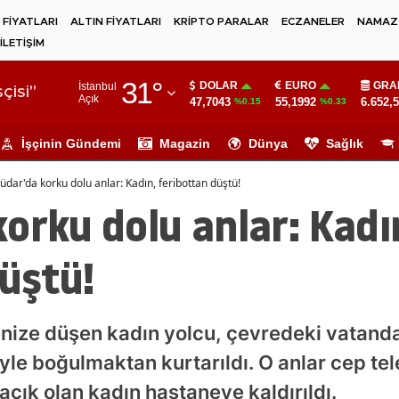
 FİYATLARI
ALTIN FİYATLARI
KRİPTO PARALAR
ECZANELER
NAMAZ 
İLETİŞİM
Adana
31
°
DOLAR
EURO
GRA
İstanbul
Adıyaman
çisi"
Açık
47,7043
55,1992
6.652,
%0.15
%0.33
Afyonkarahisar
İşçinin Gündemi
Magazin
Dünya
Sağlık
Ağrı
üdar'da korku dolu anlar: Kadın, feribottan düştü!
Amasya
orku dolu anlar: Kadı
Ankara
üştü!
Antalya
Artvin
nize düşen kadın yolcu, çevredeki vatanda
Aydın
e boğulmaktan kurtarıldı. O anlar cep te
Balıkesir
 açık olan kadın hastaneye kaldırıldı.