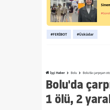
Sine
#Gün
#FERİBOT
#Üsküdar
Bolu
Bolu'da çarpışan oto
İşçi Haber
Bolu'da çarp
1 ölü, 2 yaral