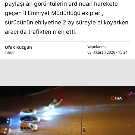
paylaşılan görüntülerin ardından harekete
Bilecik
geçen İl Emniyet Müdürlüğü ekipleri,
Bingöl
sürücünün ehliyetine 2 ay süreyle el koyarken
aracı da trafikten men etti.
Bitlis
Bolu
Ufuk Kuzgun
Yayınlanma
08 Haziran 2026 - 15:24
Editör
Burdur
Bursa
Çanakkale
Çankırı
Çorum
Denizli
Diyarbakır