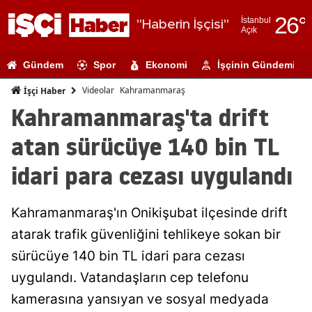
26
°
İstanbul
"Haberin İşçisi"
Açık
Adana
Gündem
Spor
Ekonomi
İşçinin Gündemi
Adıyaman
Videolar
Kahramanmaraş
İşçi Haber
Afyonkarahi
Kahramanmaraş'ta drift
Ağrı
atan sürücüye 140 bin TL
Amasya
idari para cezası uygulandı
Ankara
Kahramanmaraş'ın Onikişubat ilçesinde drift
Antalya
atarak trafik güvenliğini tehlikeye sokan bir
Artvin
sürücüye 140 bin TL idari para cezası
Aydın
uygulandı. Vatandaşların cep telefonu
kamerasına yansıyan ve sosyal medyada
Balıkesir