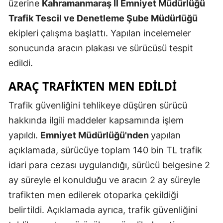
üzerine
Kahramanmaraş İl Emniyet Müdürlüğü
Mersin
Trafik Tescil ve Denetleme Şube Müdürlüğü
ekipleri çalışma başlattı. Yapılan incelemeler
İstanbul
sonucunda aracın plakası ve sürücüsü tespit
İzmir
edildi.
Kars
ARAÇ TRAFIKTEN MEN EDILDI
Kastamonu
Trafik güvenliğini tehlikeye düşüren sürücü
Kayseri
hakkında ilgili maddeler kapsamında işlem
yapıldı.
Emniyet Müdürlüğü'nden
yapılan
Kırklareli
açıklamada, sürücüye toplam 140 bin TL trafik
Kırşehir
idari para cezası uygulandığı, sürücü belgesine 2
Kocaeli
ay süreyle el konulduğu ve aracın 2 ay süreyle
trafikten men edilerek otoparka çekildiği
Konya
belirtildi. Açıklamada ayrıca, trafik güvenliğini
Kütahya