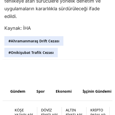
tehlikeye atan sürücülere yönelik denetim ve
Malatya
uygulamaların kararlılıkla sürdürüleceği ifade
edildi.
Manisa
Kaynak: İHA
Kahramanm
Mardin
#Ahramanmaraş Drift Cezası
Muğla
#Onikişubat Trafik Cezası
Muş
Nevşehir
Niğde
Gündem
Spor
Ekonomi
İşçinin Gündemi
Ordu
Rize
KÖŞE
DÖVİZ
ALTIN
KRİPTO
Sakarya
YAZARLARI
FİYATLARI
FİYATLARI
PARALAR