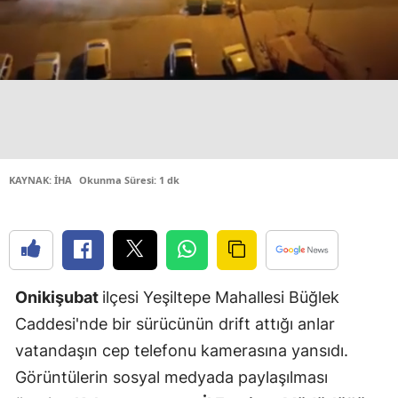
Edirne
Elazığ
Erzincan
Erzurum
Eskişehir
KAYNAK: İHA
Okunma Süresi: 1 dk
Gaziantep
Giresun
Gümüşhan
Onikişubat
ilçesi Yeşiltepe Mahallesi Büğlek
Hakkari
Caddesi'nde bir sürücünün drift attığı anlar
vatandaşın cep telefonu kamerasına yansıdı.
Hatay
Görüntülerin sosyal medyada paylaşılması
Isparta