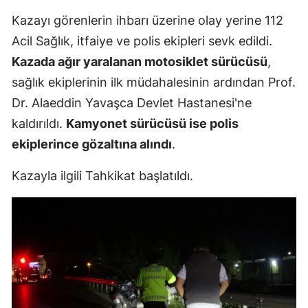
Mersin
Kazayı görenlerin ihbarı üzerine olay yerine 112
Acil Sağlık, itfaiye ve polis ekipleri sevk edildi.
İstanbul
Kazada ağır yaralanan motosiklet sürücüsü
,
İzmir
sağlık ekiplerinin ilk müdahalesinin ardından Prof.
Dr. Alaeddin Yavaşca Devlet Hastanesi'ne
Kars
kaldırıldı.
Kamyonet sürücüsü ise polis
Kastamonu
ekiplerince gözaltına alındı
.
Kayseri
Kazayla ilgili Tahkikat başlatıldı.
Kırklareli
Kırşehir
Kocaeli
Konya
Kütahya