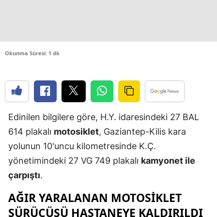
Edirne
Elazığ
Erzincan
Okunma Süresi: 1 dk
Erzurum
Eskişehir
Gaziantep
Edinilen bilgilere göre, H.Y. idaresindeki 27 BAL
614 plakalı
motosiklet
, Gaziantep-Kilis kara
Giresun
yolunun 10'uncu kilometresinde K.Ç.
Gümüşhan
yönetimindeki 27 VG 749 plakalı
kamyonet ile
Hakkari
çarpıştı
.
Hatay
AĞIR YARALANAN MOTOSIKLET
SÜRÜCÜSÜ HASTANEYE KALDIRILDI
Isparta