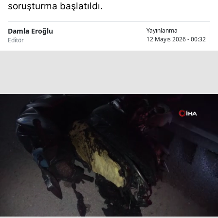
soruşturma başlatıldı.
Bilecik
Bingöl
Damla Eroğlu
Yayınlanma
12 Mayıs 2026 - 00:32
Editör
Bitlis
Bolu
Burdur
Bursa
Çanakkale
Çankırı
Çorum
Denizli
Diyarbakır