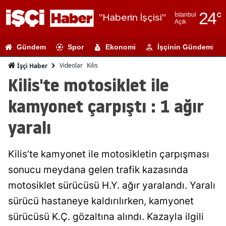
24
°
İstanbul
"Haberin İşçisi"
Açık
Adana
Gündem
Spor
Ekonomi
İşçinin Gündemi
Adıyaman
Videolar
Kilis
İşçi Haber
Afyonkarahi
Kilis'te motosiklet ile
Ağrı
kamyonet çarpıştı : 1 ağır
Amasya
yaralı
Ankara
Kilis’te kamyonet ile motosikletin çarpışması
Antalya
sonucu meydana gelen trafik kazasında
Artvin
motosiklet sürücüsü H.Y. ağır yaralandı. Yaralı
Aydın
sürücü hastaneye kaldırılırken, kamyonet
sürücüsü K.Ç. gözaltına alındı. Kazayla ilgili
Balıkesir