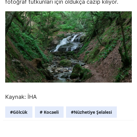
fotoğraf tutkunları için oldukça cazip kılıyor.
Malatya
Manisa
Kahramanm
Mardin
Muğla
Muş
Nevşehir
Kaynak: İHA
Niğde
Ordu
#Gölcük
# Kocaeli
#Nüzhetiye Şelalesi
Rize
Sakarya