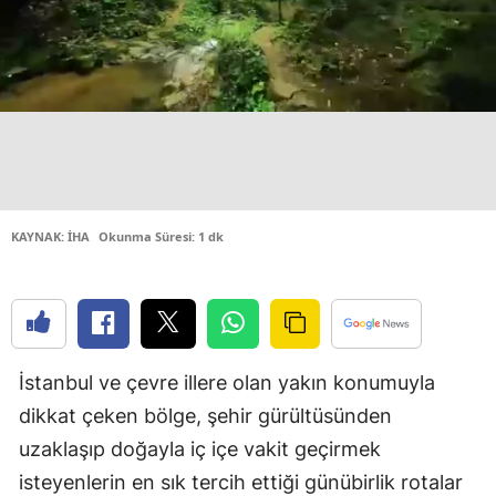
Edirne
Elazığ
Erzincan
Erzurum
Eskişehir
KAYNAK: İHA
Okunma Süresi: 1 dk
Gaziantep
Giresun
Gümüşhan
İstanbul ve çevre illere olan yakın konumuyla
Hakkari
dikkat çeken bölge, şehir gürültüsünden
Hatay
uzaklaşıp doğayla iç içe vakit geçirmek
isteyenlerin en sık tercih ettiği günübirlik rotalar
Isparta