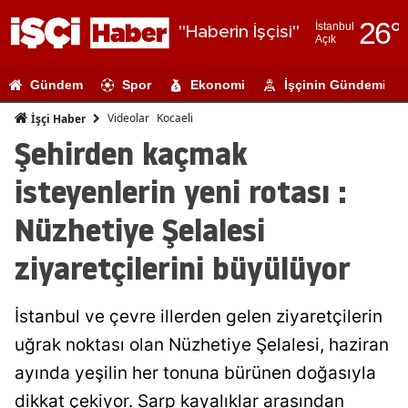
26
°
İstanbul
"Haberin İşçisi"
Açık
Adana
Gündem
Spor
Ekonomi
İşçinin Gündemi
Adıyaman
Videolar
Kocaeli
İşçi Haber
Afyonkarahi
Şehirden kaçmak
Ağrı
isteyenlerin yeni rotası :
Amasya
Nüzhetiye Şelalesi
Ankara
ziyaretçilerini büyülüyor
Antalya
İstanbul ve çevre illerden gelen ziyaretçilerin
Artvin
uğrak noktası olan Nüzhetiye Şelalesi, haziran
Aydın
ayında yeşilin her tonuna bürünen doğasıyla
Balıkesir
dikkat çekiyor. Sarp kayalıklar arasından