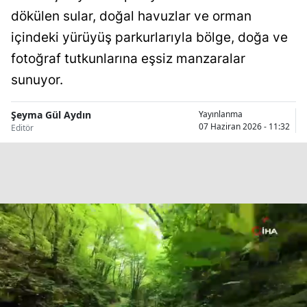
dökülen sular, doğal havuzlar ve orman
Bilecik
içindeki yürüyüş parkurlarıyla bölge, doğa ve
Bingöl
fotoğraf tutkunlarına eşsiz manzaralar
Bitlis
sunuyor.
Bolu
Şeyma Gül Aydın
Yayınlanma
Burdur
07 Haziran 2026 - 11:32
Editör
Bursa
Çanakkale
Çankırı
Çorum
Denizli
Diyarbakır