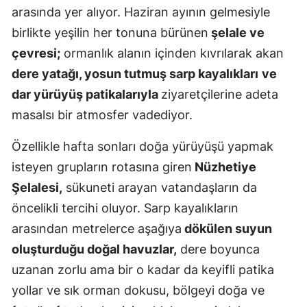
arasında yer alıyor. Haziran ayının gelmesiyle
Mersin
birlikte yeşilin her tonuna bürünen
şelale ve
İstanbul
çevresi;
ormanlık alanın içinden kıvrılarak akan
dere yatağı, yosun tutmuş sarp kayalıkları
ve
İzmir
dar yürüyüş patikalarıyla
ziyaretçilerine adeta
Kars
masalsı bir atmosfer vadediyor.
Kastamonu
Özellikle hafta sonları doğa yürüyüşü yapmak
Kayseri
isteyen grupların rotasına giren
Nüzhetiye
Şelalesi,
sükuneti arayan vatandaşların da
Kırklareli
öncelikli tercihi oluyor. Sarp kayalıkların
Kırşehir
arasından metrelerce aşağıya
dökülen suyun
Kocaeli
oluşturduğu doğal havuzlar,
dere boyunca
uzanan zorlu ama bir o kadar da keyifli patika
Konya
yollar ve sık orman dokusu, bölgeyi doğa ve
Kütahya