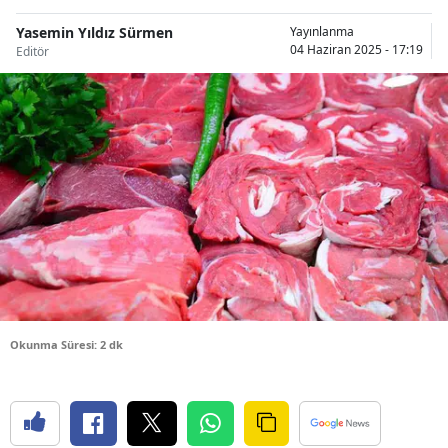
Bilecik
Yasemin Yıldız Sürmen
Yayınlanma
04 Haziran 2025 - 17:19
Editör
Bingöl
Bitlis
Bolu
Burdur
Bursa
Çanakkale
Çankırı
Okunma Süresi: 2 dk
Çorum
Denizli
Diyarbakır