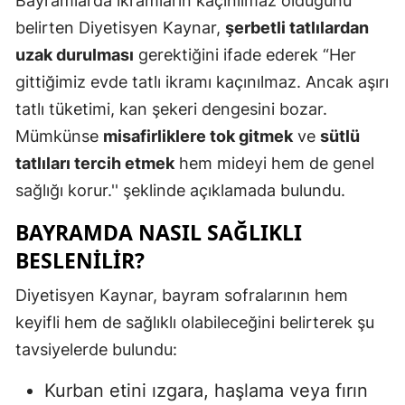
Bayramlarda ikramların kaçınılmaz olduğunu
belirten Diyetisyen Kaynar,
şerbetli tatlılardan
Malatya
uzak durulması
gerektiğini ifade ederek “Her
Manisa
gittiğimiz evde tatlı ikramı kaçınılmaz. Ancak aşırı
Kahramanm
tatlı tüketimi, kan şekeri dengesini bozar.
Mümkünse
misafirliklere tok gitmek
ve
sütlü
Mardin
tatlıları tercih etmek
hem mideyi hem de genel
Muğla
sağlığı korur.'' şeklinde açıklamada bulundu.
Muş
BAYRAMDA NASIL SAĞLIKLI
Nevşehir
BESLENILIR?
Niğde
Diyetisyen Kaynar, bayram sofralarının hem
keyifli hem de sağlıklı olabileceğini belirterek şu
Ordu
tavsiyelerde bulundu:
Rize
Kurban etini ızgara, haşlama veya fırın
Sakarya