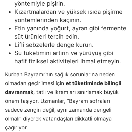
yöntemiyle pişirin.
Samsun
Kızartmalardan ve yüksek ısıda pişirme
yöntemlerinden kaçının.
Siirt
Etin yanında yoğurt, ayran gibi fermente
Sinop
süt ürünleri tercih edin.
Lifli sebzelerle denge kurun.
Sivas
Su tüketimini artırın ve yürüyüş gibi
Tekirdağ
hafif fiziksel aktiviteleri ihmal etmeyin.
Tokat
Kurban Bayramı’nın sağlık sorunlarına neden
Trabzon
olmadan geçirilmesi için
et tüketiminde bilinçli
davranmak
, tatlı ve ikramları sınırlamak büyük
Tunceli
önem taşıyor. Uzmanlar, “Bayram sofraları
Şanlıurfa
sadece zengin değil, aynı zamanda dengeli
olmalı” diyerek vatandaşları dikkatli olmaya
Uşak
çağırıyor.
Van