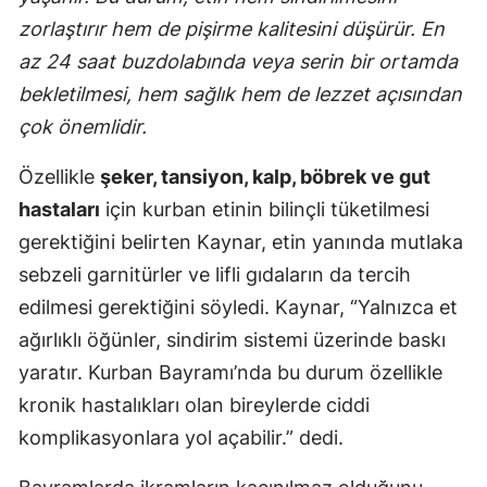
zorlaştırır hem de pişirme kalitesini düşürür. En
Mersin
az 24 saat buzdolabında veya serin bir ortamda
İstanbul
bekletilmesi, hem sağlık hem de lezzet açısından
İzmir
çok önemlidir.
Kars
Özellikle
şeker, tansiyon, kalp, böbrek ve gut
Kastamonu
hastaları
için kurban etinin bilinçli tüketilmesi
gerektiğini belirten Kaynar, etin yanında mutlaka
Kayseri
sebzeli garnitürler ve lifli gıdaların da tercih
Kırklareli
edilmesi gerektiğini söyledi. Kaynar, “Yalnızca et
ağırlıklı öğünler, sindirim sistemi üzerinde baskı
Kırşehir
yaratır. Kurban Bayramı’nda bu durum özellikle
Kocaeli
kronik hastalıkları olan bireylerde ciddi
Konya
komplikasyonlara yol açabilir.” dedi.
Kütahya