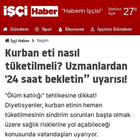
27
°
İstanbul
"Haberin İşçisi"
Açık
Adana
Gündem
Spor
Ekonomi
İşçinin Gündemi
Adıyaman
Yaşam
İşçi Haber
Afyonkarahi
Kurban eti nasıl
Ağrı
tüketilmeli? Uzmanlardan
Amasya
'24 saat bekletin” uyarısı!
Ankara
“Ölüm katılığı” tehlikesine dikkat!
Antalya
Diyetisyenler, kurban etinin hemen
Artvin
tüketilmesinin sindirim sorunları başta olmak
Aydın
üzere sağlık risklerine yol açabileceği
konusunda vatandaşları uyarıyor.
Balıkesir