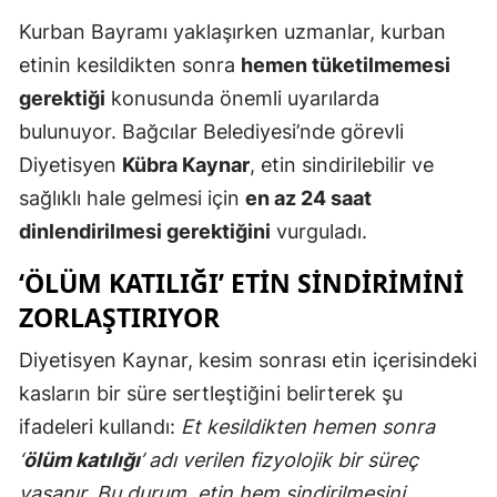
Edirne
Kurban Bayramı yaklaşırken uzmanlar, kurban
etinin kesildikten sonra
hemen tüketilmemesi
Elazığ
gerektiği
konusunda önemli uyarılarda
Erzincan
bulunuyor. Bağcılar Belediyesi’nde görevli
Erzurum
Diyetisyen
Kübra Kaynar
, etin sindirilebilir ve
sağlıklı hale gelmesi için
en az 24 saat
Eskişehir
dinlendirilmesi gerektiğini
vurguladı.
Gaziantep
‘ÖLÜM KATILIĞI’ ETIN SINDIRIMINI
Giresun
ZORLAŞTIRIYOR
Gümüşhan
Diyetisyen Kaynar, kesim sonrası etin içerisindeki
Hakkari
kasların bir süre sertleştiğini belirterek şu
ifadeleri kullandı:
Et kesildikten hemen sonra
Hatay
‘
ölüm katılığı
’ adı verilen fizyolojik bir süreç
Isparta
yaşanır. Bu durum, etin hem sindirilmesini