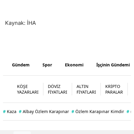
Yozgat
Kaynak: İHA
Zonguldak
Aksaray
Bayburt
Karaman
Gündem
Spor
Ekonomi
İşçinin Gündemi
Kırıkkale
Batman
KÖŞE
DÖVİZ
ALTIN
KRİPTO
YAZARLARI
FİYATLARI
FİYATLARI
PARALAR
Şırnak
Bartın
#
Kaza
#
Albay Özlem Karapınar
#
Özlem Karapınar Kimdir
#
#
Ardahan
Iğdır