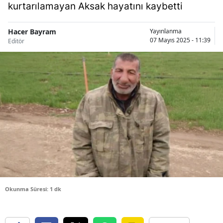
kurtarılamayan Aksak hayatını kaybetti
Bilecik
Bingöl
Hacer Bayram
Yayınlanma
07 Mayıs 2025 - 11:39
Editör
Bitlis
Bolu
Burdur
Bursa
Çanakkale
Çankırı
Çorum
Okunma Süresi: 1 dk
Denizli
Diyarbakır