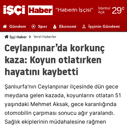
29
°
İstanbul
"Haberin İşçisi"
Açık
Adana
Gündem
Spor
Ekonomi
İşçinin Gündemi
Adıyaman
Yerel Haberler
İşçi Haber
Afyonkarahi
Ceylanpınar’da korkunç
Ağrı
kaza: Koyun otlatırken
Amasya
hayatını kaybetti
Ankara
Şanlıurfa'nın Ceylanpınar ilçesinde dün gece
Antalya
meydana gelen kazada, koyunlarını otlatan 51
Artvin
yaşındaki Mehmet Aksak, gece karanlığında
Aydın
otomobilin çarpması sonucu ağır yaralandı.
Sağlık ekiplerinin müdahalesine rağmen
Balıkesir