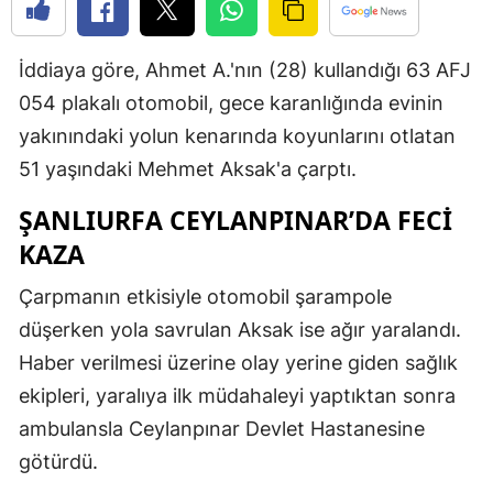
Edirne
İddiaya göre, Ahmet A.'nın (28) kullandığı 63 AFJ
Elazığ
054 plakalı otomobil, gece karanlığında evinin
Erzincan
yakınındaki yolun kenarında koyunlarını otlatan
Erzurum
51 yaşındaki Mehmet Aksak'a çarptı.
Eskişehir
ŞANLIURFA CEYLANPINAR’DA FECI
KAZA
Gaziantep
Çarpmanın etkisiyle otomobil şarampole
Giresun
düşerken yola savrulan Aksak ise ağır yaralandı.
Gümüşhan
Haber verilmesi üzerine olay yerine giden sağlık
Hakkari
ekipleri, yaralıya ilk müdahaleyi yaptıktan sonra
ambulansla Ceylanpınar Devlet Hastanesine
Hatay
götürdü.
Isparta