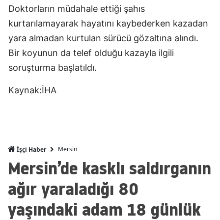
Doktorların müdahale ettiği şahıs
Mersin
kurtarılamayarak hayatını kaybederken kazadan
İstanbul
yara almadan kurtulan sürücü gözaltına alındı.
Bir koyunun da telef olduğu kazayla ilgili
İzmir
soruşturma başlatıldı.
Kars
Kaynak:İHA
Kastamonu
Kayseri
Kırklareli
Mersin
İşçi Haber
Kırşehir
Mersin’de kasklı saldırganın
Kocaeli
ağır yaraladığı 80
Konya
yaşındaki adam 18 günlük
Kütahya