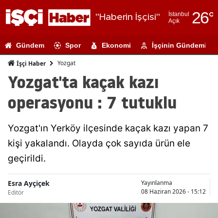
26
°
İstanbul
"Haberin İşçisi"
Açık
Adana
Gündem
Spor
Ekonomi
İşçinin Gündemi
Adıyaman
Yozgat
İşçi Haber
Afyonkarahi
Yozgat'ta kaçak kazı
Ağrı
operasyonu : 7 tutuklu
Amasya
Yozgat'ın Yerköy ilçesinde kaçak kazı yapan 7
Ankara
kişi yakalandı. Olayda çok sayıda ürün ele
Antalya
geçirildi.
Artvin
Esra Ayçiçek
Yayınlanma
Aydın
08 Haziran 2026 - 15:12
Editör
Balıkesir