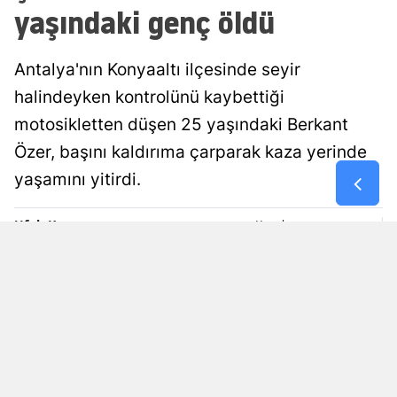
yaşındaki genç öldü
Malatya
Manisa
Antalya'nın Konyaaltı ilçesinde seyir
halindeyken kontrolünü kaybettiği
Kahramanm
motosikletten düşen 25 yaşındaki Berkant
Mardin
Özer, başını kaldırıma çarparak kaza yerinde
Muğla
yaşamını yitirdi.
Muş
Ufuk Kuzgun
Yayınlanma
08 Ağustos 2026 - 08:21
Editör
Nevşehir
Niğde
Ordu
Rize
Sakarya