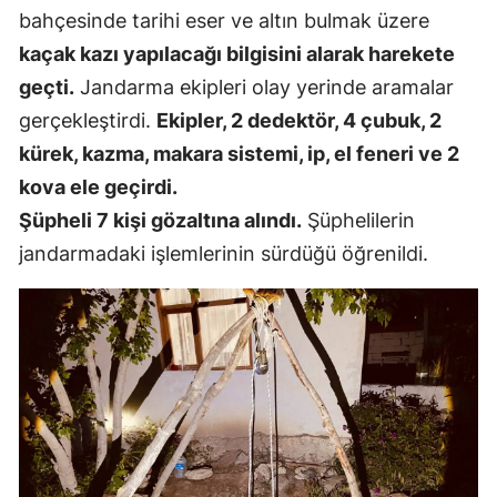
bahçesinde tarihi eser ve altın bulmak üzere
Edirne
kaçak kazı yapılacağı bilgisini alarak harekete
Elazığ
geçti.
Jandarma ekipleri olay yerinde aramalar
Erzincan
gerçekleştirdi.
Ekipler, 2 dedektör, 4 çubuk, 2
kürek, kazma, makara sistemi, ip, el feneri ve 2
Erzurum
kova ele geçirdi.
Eskişehir
Şüpheli 7 kişi gözaltına alındı.
Şüphelilerin
jandarmadaki işlemlerinin sürdüğü öğrenildi.
Gaziantep
Giresun
Gümüşhan
Hakkari
Hatay
Isparta