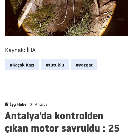
Mersin
İstanbul
İzmir
Kars
Kaynak: İHA
Kastamonu
#Kaçak Kazı
#tutuklu
#yozgat
Kayseri
Kırklareli
Kırşehir
Antalya
İşçi Haber
Kocaeli
Antalya'da kontrolden
Konya
çıkan motor savruldu : 25
Kütahya