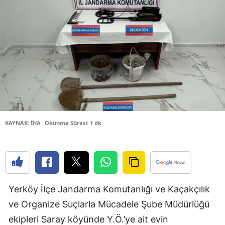
Bilecik
Bingöl
Bitlis
Bolu
Burdur
Bursa
KAYNAK: İHA
Okunma Süresi: 1 dk
Çanakkale
Çankırı
Çorum
Yerköy İlçe Jandarma Komutanlığı ve Kaçakçılık
Denizli
ve Organize Suçlarla Mücadele Şube Müdürlüğü
Diyarbakır
ekipleri Saray köyünde Y.Ö.’ye ait evin