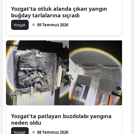
Yozgat'ta otluk alanda çıkan yangın
Yalova
buğday tarlalarına sıçradı
Karabük
Yozgat
09 Temmuz 2026
Kilis
Osmaniye
Düzce
Yozgat'ta patlayan buzdolabı yangına
neden oldu
Yozgat
08 Temmuz 2026