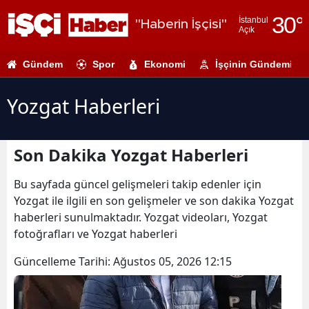
30
°
İstanbul
"Haberin İşçisi"
Açık
Adana
Gündem
Spor
Ekonomi
İşçinin Gündemi
Adıyaman
Afyonkarahi
Yozgat Haberleri
Ağrı
Son Dakika Yozgat Haberleri
Amasya
Ankara
Bu sayfada güncel gelişmeleri takip edenler için
Yozgat ile ilgili en son gelişmeler ve son dakika Yozgat
Antalya
haberleri sunulmaktadır. Yozgat videoları, Yozgat
fotoğrafları ve Yozgat haberleri
Artvin
Güncelleme Tarihi:
Ağustos 05, 2026 12:15
Aydın
Balıkesir