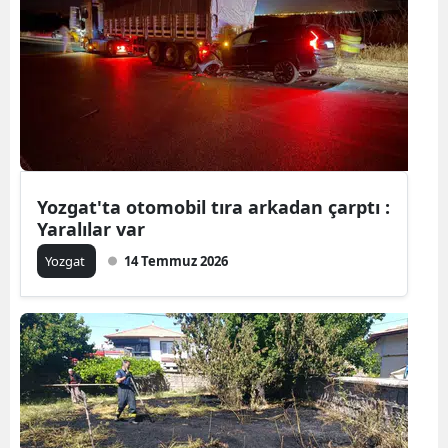
Samsun
Siirt
Sinop
Sivas
Tekirdağ
Yozgat'ta otomobil tıra arkadan çarptı :
Yaralılar var
Tokat
Yozgat
14 Temmuz 2026
Trabzon
Tunceli
Şanlıurfa
Uşak
Van