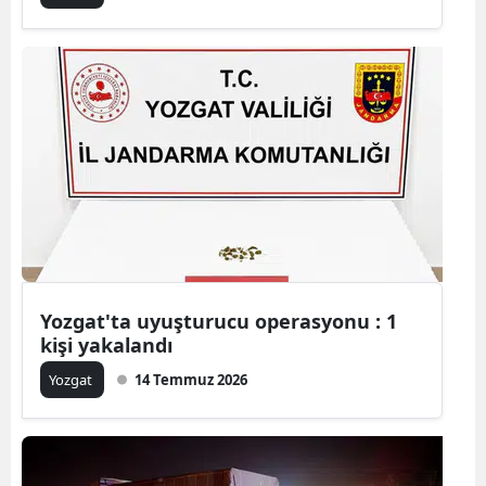
Malatya
Manisa
Kahramanm
Mardin
Muğla
Muş
Nevşehir
Yozgat'ta uyuşturucu operasyonu : 1
kişi yakalandı
Niğde
Yozgat
14 Temmuz 2026
Ordu
Rize
Sakarya