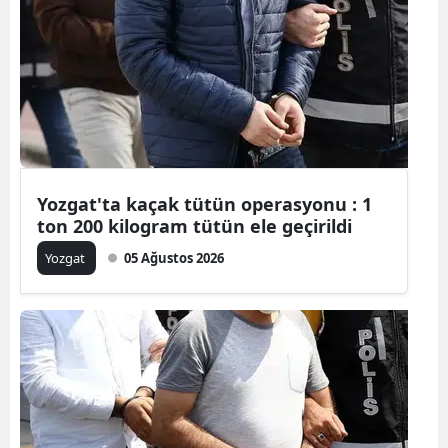
Bilecik
Bingöl
Bitlis
Bolu
Burdur
Yozgat'ta kaçak tütün operasyonu : 1
ton 200 kilogram tütün ele geçirildi
Bursa
Yozgat
05 Ağustos 2026
Çanakkale
Çankırı
Çorum
Denizli
Diyarbakır