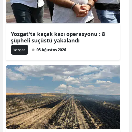
Edirne
Elazığ
Erzincan
Yozgat'ta kaçak kazı operasyonu : 8
şüpheli suçüstü yakalandı
Erzurum
Yozgat
05 Ağustos 2026
Eskişehir
Gaziantep
Giresun
Gümüşhan
Hakkari
Hatay
Isparta