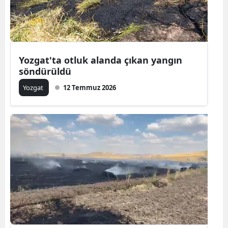
Yozgat
Zonguldak
Yozgat'ta otluk alanda çıkan yangın
Aksaray
söndürüldü
Bayburt
Yozgat
12 Temmuz 2026
Karaman
Kırıkkale
Batman
Şırnak
Bartın
Ardahan
Iğdır