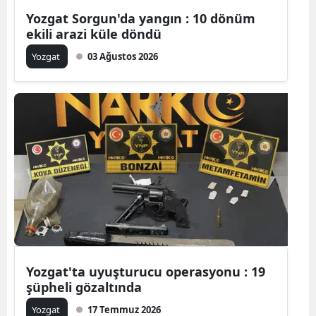
Yozgat Sorgun'da yangın : 10 dönüm
Mersin
ekili arazi küle döndü
İstanbul
Yozgat
03 Ağustos 2026
İzmir
Kars
Kastamonu
Kayseri
Kırklareli
Kırşehir
Kocaeli
Yozgat'ta uyuşturucu operasyonu : 19
Konya
şüpheli gözaltında
Kütahya
Yozgat
17 Temmuz 2026