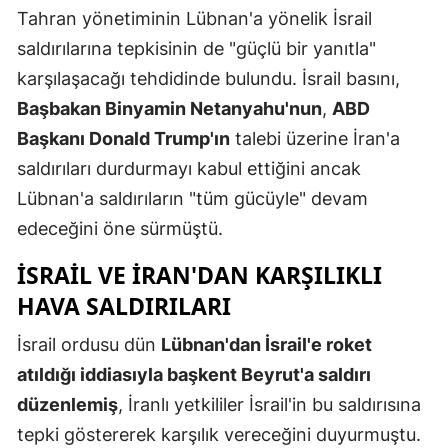
Tahran yönetiminin Lübnan'a yönelik İsrail
Mersin
saldırılarına tepkisinin de "güçlü bir yanıtla"
İstanbul
karşılaşacağı tehdidinde bulundu. İsrail basını,
Başbakan Binyamin Netanyahu'nun
,
ABD
İzmir
Başkanı Donald Trump'ın
talebi üzerine İran'a
Kars
saldırıları durdurmayı kabul ettiğini ancak
Kastamonu
Lübnan'a saldırıların "tüm gücüyle" devam
edeceğini öne sürmüştü.
Kayseri
İSRAİL VE İRAN'DAN KARŞILIKLI
Kırklareli
HAVA SALDIRILARI
Kırşehir
İsrail ordusu dün
Lübnan'dan İsrail'e roket
Kocaeli
atıldığı iddiasıyla başkent Beyrut'a saldırı
Konya
düzenlemiş
, İranlı yetkililer İsrail'in bu saldırısına
tepki göstererek karşılık vereceğini duyurmuştu.
Kütahya