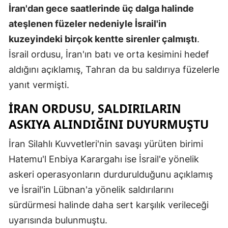
İran'dan gece saatlerinde üç dalga halinde
Malatya
ateşlenen füzeler nedeniyle İsrail'in
Manisa
kuzeyindeki birçok kentte sirenler çalmıştı
.
İsrail ordusu, İran'ın batı ve orta kesimini hedef
Kahramanm
aldığını açıklamış, Tahran da bu saldırıya füzelerle
Mardin
yanıt vermişti.
Muğla
İRAN ORDUSU, SALDIRILARIN
Muş
ASKIYA ALINDIĞINI DUYURMUŞTU
Nevşehir
İran Silahlı Kuvvetleri'nin savaşı yürüten birimi
Hatemu'l Enbiya Karargahı ise İsrail'e yönelik
Niğde
askeri operasyonların durdurulduğunu açıklamış
Ordu
ve İsrail'in Lübnan'a yönelik saldırılarını
Rize
sürdürmesi halinde daha sert karşılık verileceği
uyarısında bulunmuştu.
Sakarya