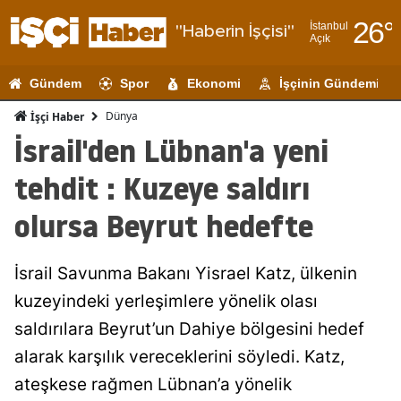
26
°
İstanbul
"Haberin İşçisi"
Açık
Adana
Gündem
Spor
Ekonomi
İşçinin Gündemi
Adıyaman
Dünya
İşçi Haber
Afyonkarahi
İsrail'den Lübnan'a yeni
Ağrı
tehdit : Kuzeye saldırı
Amasya
olursa Beyrut hedefte
Ankara
İsrail Savunma Bakanı Yisrael Katz, ülkenin
Antalya
kuzeyindeki yerleşimlere yönelik olası
Artvin
saldırılara Beyrut’un Dahiye bölgesini hedef
Aydın
alarak karşılık vereceklerini söyledi. Katz,
ateşkese rağmen Lübnan’a yönelik
Balıkesir