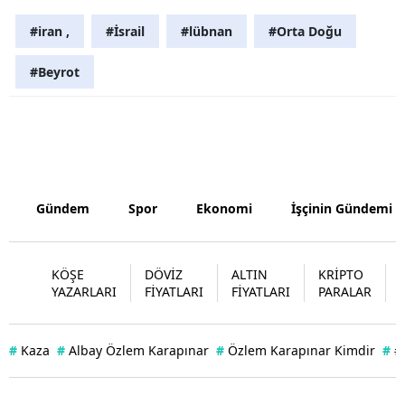
Samsun
#iran ,
#İsrail
#lübnan
#Orta Doğu
Siirt
#Beyrot
Sinop
Sivas
Tekirdağ
Gündem
Spor
Ekonomi
İşçinin Gündemi
Tokat
Trabzon
KÖŞE
DÖVİZ
ALTIN
KRİPTO
Tunceli
YAZARLARI
FİYATLARI
FİYATLARI
PARALAR
Şanlıurfa
#
Kaza
#
Albay Özlem Karapınar
#
Özlem Karapınar Kimdir
#
#
Uşak
Van