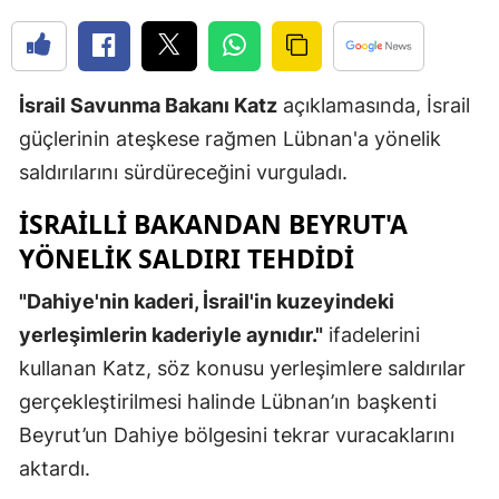
Edirne
Elazığ
İsrail Savunma Bakanı Katz
açıklamasında, İsrail
Erzincan
güçlerinin ateşkese rağmen Lübnan'a yönelik
Erzurum
saldırılarını sürdüreceğini vurguladı.
Eskişehir
İSRAİLLİ BAKANDAN BEYRUT'A
YÖNELİK SALDIRI TEHDİDİ
Gaziantep
"Dahiye'nin kaderi, İsrail'in kuzeyindeki
Giresun
yerleşimlerin kaderiyle aynıdır."
ifadelerini
Gümüşhan
kullanan Katz, söz konusu yerleşimlere saldırılar
Hakkari
gerçekleştirilmesi halinde Lübnan’ın başkenti
Beyrut’un Dahiye bölgesini tekrar vuracaklarını
Hatay
aktardı.
Isparta