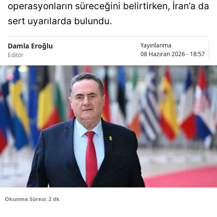
operasyonların süreceğini belirtirken, İran’a da
Bilecik
sert uyarılarda bulundu.
Bingöl
Damla Eroğlu
Yayınlanma
Bitlis
08 Haziran 2026 - 18:57
Editör
Bolu
Burdur
Bursa
Çanakkale
Çankırı
Çorum
Denizli
Okunma Süresi: 2 dk
Diyarbakır