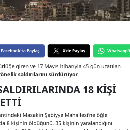
Edirne
Elazığ
Erzincan
Erzurum
Facebook'ta Paylaş
X'de Paylaş
Whatsapp'
Eskişehir
ürlüğe giren ve 17 Mayıs itibarıyla 45 gün uzatılan
Gaziantep
nelik saldırılarını sürdürüyor
.
Giresun
SALDIRILARINDA 18 KİŞİ
Gümüşhane
ETTİ
Hakkari
Hatay
entindeki Masakin Şabiyye Mahallesi'ne öğle
da 8 kişinin öldüğünü, 35 kişinin yaralandığını
Isparta