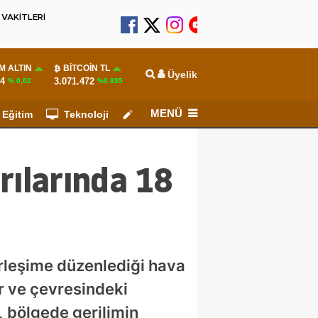
VAKİTLERİ
M ALTIN
BITCOIN TL
Üyelik
24
3.071.472
% 0,02
%0.835
MENÜ
Eğitim
Teknoloji
Köşe Yazarları
ırılarında 18
rleşime düzenlediği hava
ur ve çevresindeki
n, bölgede gerilimin