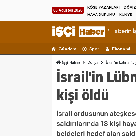
KÖŞE YAZARLARI
DÖVİZ
06 Ağustos 2026
HAVA DURUMU
KÜNYE
"Haberin İş
Gündem
Spor
Ekonomi
Dünya
İsrail'in Lübnan'a 
İşçi Haber
İsrail'in Lüb
kişi öldü
İsrail ordusunun ateşke
saldırılarında 18 kişi ha
beldeleri hedef alan saldı