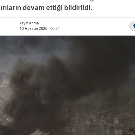
rıların devam ettiği bildirildi.
Bilecik
Bingöl
Yayınlanma
10 Haziran 2026 - 00:24
Bitlis
Bolu
Burdur
Bursa
Çanakkale
Çankırı
Çorum
Denizli
Diyarbakır