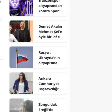
Trabzonspor
a
belirsizliğini
altyapısından
koruyor
Yomra Spor’a :
Abdullah Çelik
i
imzayı attı
Demet Akalın
Mehmet Şef’e
öyle bir laf etti
ki! Restoranda
kahkahalar
Rusya :
havada
.
Ukrayna'nın
uçuştu!
altyapısına
yönelik
saldırılar
Ankara
devam ediyor
Cumhuriyet
Başsavcılığı'nd
an Saliha Sera
Kadıgil
Zonguldak
hakkında
Ereğli'de
soruşturma