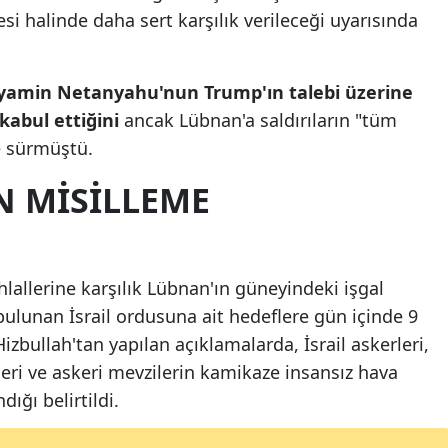
si halinde daha sert karşılık verileceği uyarısında
Malatya
Manisa
yamin Netanyahu'nun Trump'ın talebi üzerine
Kahramanmaraş
kabul ettiğini
ancak Lübnan'a saldırıların "tüm
e sürmüştü.
Mardin
N MISILLEME
Muğla
Muş
Nevşehir
ihlallerine karşılık Lübnan'ın güneyindeki işgal
bulunan İsrail ordusuna ait hedeflere gün içinde 9
Niğde
Hizbullah'tan yapılan açıklamalarda, İsrail askerleri,
Ordu
eri ve askeri mevzilerin kamikaze insansız hava
dığı belirtildi.
Rize
Sakarya