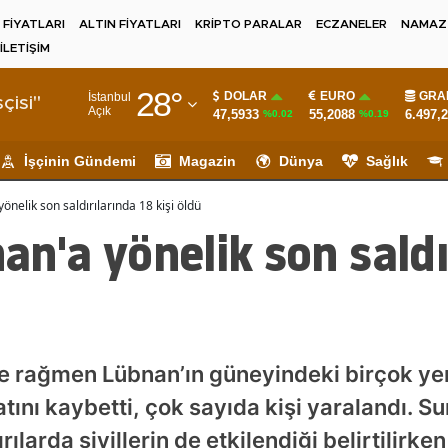
 FİYATLARI
ALTIN FİYATLARI
KRİPTO PARALAR
ECZANELER
NAMAZ 
İLETİŞİM
Adana
28
°
DOLAR
EURO
GRA
İstanbul
Adıyaman
çisi"
Açık
47,5933
55,2088
6.497,
%0.02
%0.19
Afyonkarahisar
İşçinin Gündemi
Magazin
Dünya
Sağlık
Ağrı
yönelik son saldırılarında 18 kişi öldü
Amasya
nan'a yönelik son sald
Ankara
Antalya
Artvin
se rağmen Lübnan’ın güneyindeki birçok ye
Aydın
yatını kaybetti, çok sayıda kişi yaralandı. S
Balıkesir
rılarda sivillerin de etkilendiği belirtilirke