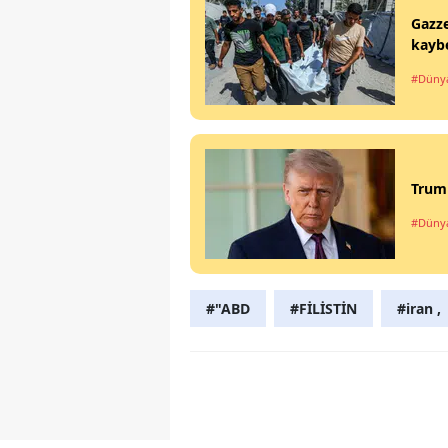
Gazze
kaybe
#Düny
Trump
#Düny
#"ABD
#FİLİSTİN
#iran ,