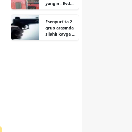
yangın : Evde
büyük çapta
hasar oluştu
Esenyurt'ta 2
grup arasında
silahlı kavga :
2 yaralı