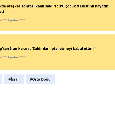
'de ateşkes sonrası kanlı saldırı : 3'ü çocuk 9 Filistinli hayatını
Samsun
tti
Siirt
a
/ 02 Ağustos 2026
Sinop
Sivas
'tan İran kararı : 'Saldırıları iptal etmeyi kabul ettim'
Tekirdağ
a
/ 02 Ağustos 2026
Tokat
Trabzon
#İsrail
#Orta Doğu
Tunceli
Şanlıurfa
Uşak
Van