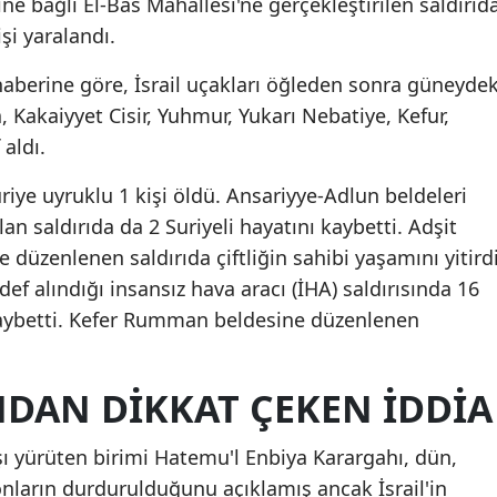
ne bağlı El-Bas Mahallesi'ne gerçekleştirilen saldırıd
Mersin
işi yaralandı.
İstanbul
aberine göre, İsrail uçakları öğleden sonra güneydek
, Kakaiyyet Cisir, Yuhmur, Yukarı Nebatiye, Kefur,
İzmir
 aldı.
Kars
riye uyruklu 1 kişi öldü. Ansariyye-Adlun beldeleri
Kastamonu
an saldırıda da 2 Suriyeli hayatını kaybetti. Adşit
e düzenlenen saldırıda çiftliğin sahibi yaşamını yitirdi
Kayseri
f alındığı insansız hava aracı (İHA) saldırısında 16
Kırklareli
kaybetti. Kefer Rumman beldesine düzenlenen
Kırşehir
NDAN DIKKAT ÇEKEN IDDIA
Kocaeli
Konya
aşı yürüten birimi Hatemu'l Enbiya Karargahı, dün,
Kütahya
yonların durdurulduğunu açıklamış ancak İsrail'in