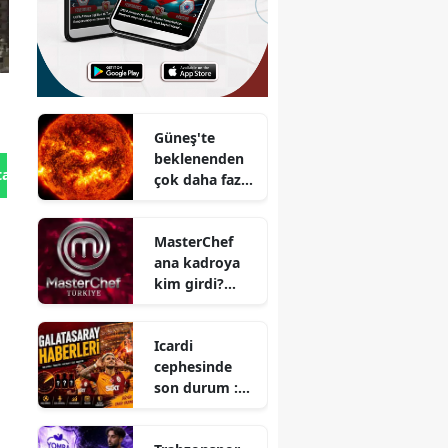
Güneş'te
beklenenden
tan Gönder
çok daha fazla
gümüş
bulundu
MasterChef
ana kadroya
kim girdi?
MasterChef
ana kadroya
Icardi
giren 15'inci
cephesinde
yarışmacı kim
son durum :
oldu?
Galatasaray ile
yeni sözleşme