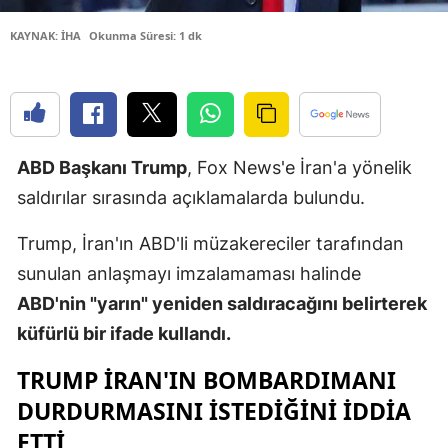
Edirne
KAYNAK: İHA
Okunma Süresi: 1 dk
Elazığ
Erzincan
Erzurum
ABD Başkanı Trump
, Fox News'e İran'a yönelik
Eskişehir
saldırılar sırasında açıklamalarda bulundu.
Gaziantep
Trump, İran'ın ABD'li müzakereciler tarafından
Giresun
sunulan anlaşmayı imzalamaması halinde
ABD'nin "yarın" yeniden saldıracağını belirterek
Gümüşhan
küfürlü bir ifade kullandı.
Hakkari
TRUMP İRAN'IN BOMBARDIMANI
Hatay
DURDURMASINI ISTEDIĞINI IDDIA
Isparta
ETTI