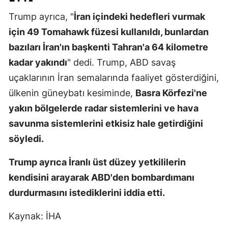
Mersin
Trump ayrıca, "
İran içindeki hedefleri vurmak
için 49 Tomahawk füzesi kullanıldı, bunlardan
İstanbul
bazıları İran'ın başkenti Tahran'a 64 kilometre
İzmir
kadar yakındı
" dedi. Trump, ABD savaş
Kars
uçaklarının İran semalarında faaliyet gösterdiğini,
ülkenin güneybatı kesiminde,
Basra Körfezi'ne
Kastamonu
yakın bölgelerde radar sistemlerini ve hava
Kayseri
savunma sistemlerini etkisiz hale getirdiğini
söyledi.
Kırklareli
Kırşehir
Trump ayrıca İranlı üst düzey yetkililerin
kendisini arayarak ABD'den bombardımanı
Kocaeli
durdurmasını istediklerini iddia etti.
Konya
Kaynak: İHA
Kütahya