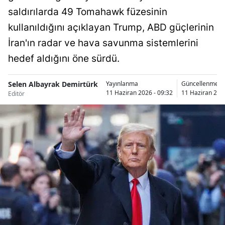
saldırılarda 49 Tomahawk füzesinin
Bilecik
kullanıldığını açıklayan Trump, ABD güçlerinin
Bingöl
İran'ın radar ve hava savunma sistemlerini
Bitlis
hedef aldığını öne sürdü.
Bolu
Selen Albayrak Demirtürk
Yayınlanma
Güncellenme
Burdur
11 Haziran 2026 - 09:32
11 Haziran 2026
Editör
Bursa
Çanakkale
Çankırı
Çorum
Denizli
Diyarbakır