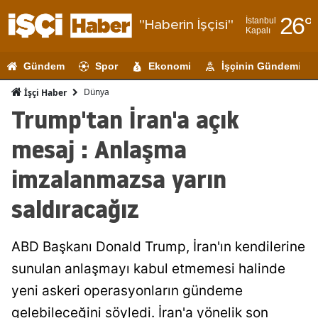
26
°
İstanbul
"Haberin İşçisi"
Kapalı
Adana
Gündem
Spor
Ekonomi
İşçinin Gündemi
Adıyaman
Dünya
İşçi Haber
Afyonkarahi
Trump'tan İran'a açık
Ağrı
mesaj : Anlaşma
Amasya
imzalanmazsa yarın
Ankara
saldıracağız
Antalya
ABD Başkanı Donald Trump, İran'ın kendilerine
Artvin
sunulan anlaşmayı kabul etmemesi halinde
Aydın
yeni askeri operasyonların gündeme
Balıkesir
gelebileceğini söyledi. İran'a yönelik son