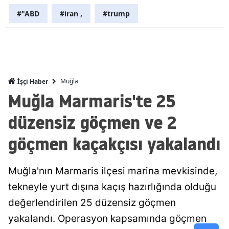
#"ABD
#iran ,
#trump
Malatya
Manisa
Kahramanm
Mardin
Muğla
İşçi Haber
Muğla Marmaris'te 25
Muğla
düzensiz göçmen ve 2
Muş
göçmen kaçakçısı yakalandı
Nevşehir
Niğde
Muğla'nın Marmaris ilçesi marina mevkisinde,
Ordu
tekneyle yurt dışına kaçış hazırlığında olduğu
değerlendirilen 25 düzensiz göçmen
Rize
yakalandı. Operasyon kapsamında göçmen
Sakarya