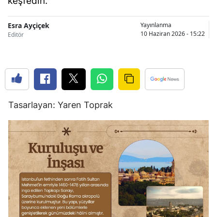
keşfedin.
Bilecik
Esra Ayçiçek
Yayınlanma
Bingöl
10 Haziran 2026 - 15:22
Editör
Bitlis
Bolu
Burdur
Tasarlayan: Yaren Toprak
Bursa
Çanakkale
Çankırı
Çorum
Denizli
Diyarbakır