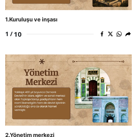
Edirne
1.Kuruluşu ve inşası
Elazığ
10
Erzincan
1 /
Erzurum
Eskişehir
Gaziantep
Giresun
Gümüşhan
Hakkari
Hatay
Isparta
2.Yönetim merkezi