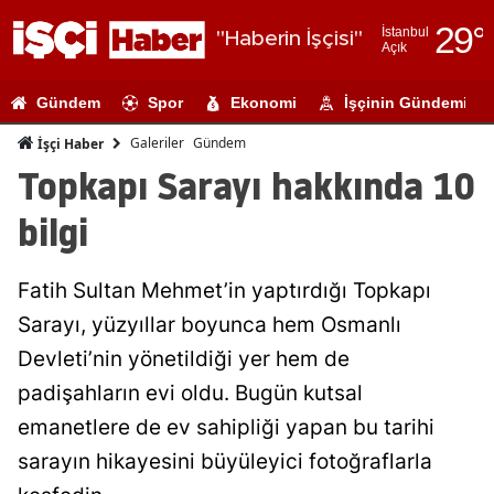
29
°
İstanbul
"Haberin İşçisi"
Açık
Adana
Gündem
Spor
Ekonomi
İşçinin Gündemi
Adıyaman
Galeriler
Gündem
İşçi Haber
Afyonkarahi
Topkapı Sarayı hakkında 10
Ağrı
bilgi
Amasya
Fatih Sultan Mehmet’in yaptırdığı Topkapı
Ankara
Sarayı, yüzyıllar boyunca hem Osmanlı
Antalya
Devleti’nin yönetildiği yer hem de
Artvin
padişahların evi oldu. Bugün kutsal
emanetlere de ev sahipliği yapan bu tarihi
Aydın
sarayın hikayesini büyüleyici fotoğraflarla
Balıkesir