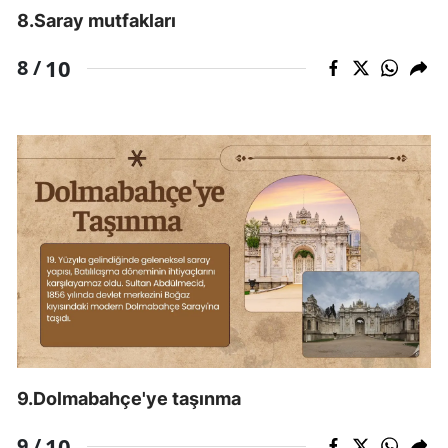
8.Saray mutfakları
10
8 /
9.Dolmabahçe'ye taşınma
10
9 /