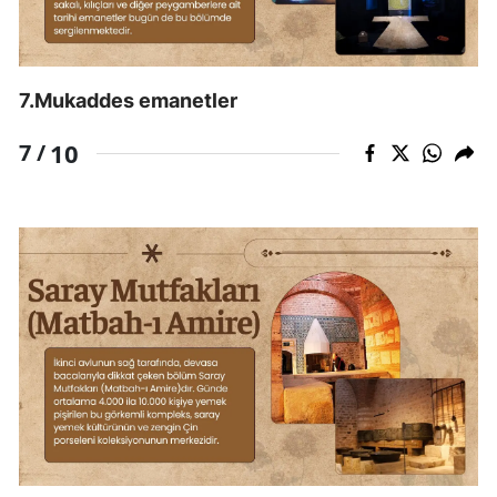
Yalova
Karabük
7.Mukaddes emanetler
Kilis
10
7 /
Osmaniye
Düzce