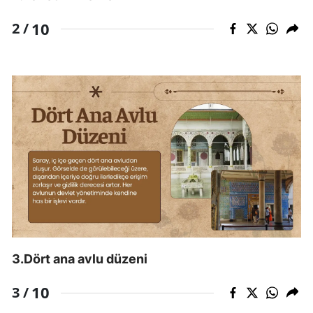
Mersin
10
2 /
İstanbul
İzmir
Kars
Kastamonu
Kayseri
Kırklareli
Kırşehir
Kocaeli
3.Dört ana avlu düzeni
Konya
10
3 /
Kütahya