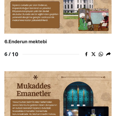
Yozgat
Zonguldak
Aksaray
Bayburt
6.Enderun mektebi
Karaman
10
6 /
Kırıkkale
Batman
Şırnak
Bartın
Ardahan
Iğdır