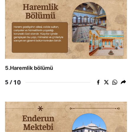
Samsun
Siirt
Sinop
Sivas
Tekirdağ
5.Haremlik bölümü
Tokat
10
5 /
Trabzon
Tunceli
Şanlıurfa
Uşak
Van