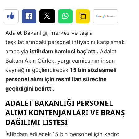
Edirne
Elazığ
Adalet Bakanlığı, merkez ve taşra
Erzincan
teşkilatlarındaki personel ihtiyacını karşılamak
Erzurum
amacıyla
istihdam hamlesi başlattı.
Adalet
Eskişehir
Bakanı Akın Gürlek, yargı camiasının insan
kaynağını güçlendirecek
15 bin sözleşmeli
Gaziantep
personel alımı için resmi ilan sürecine
Giresun
geçildiğini belirtti.
Gümüşhan
ADALET BAKANLIĞI PERSONEL
Hakkari
ALIMI KONTENJANLARI VE BRANŞ
DAĞILIMI LISTESI
Hatay
İstihdam edilecek 15 bin personel için kadro
Isparta