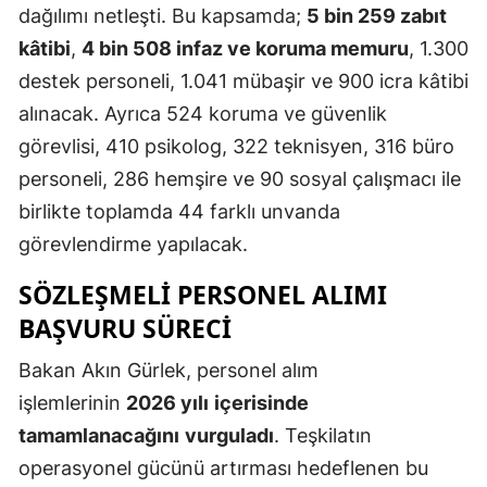
dağılımı netleşti. Bu kapsamda;
5 bin 259 zabıt
Mersin
kâtibi
,
4 bin 508 infaz ve koruma memuru
, 1.300
İstanbul
destek personeli, 1.041 mübaşir ve 900 icra kâtibi
alınacak. Ayrıca 524 koruma ve güvenlik
İzmir
görevlisi, 410 psikolog, 322 teknisyen, 316 büro
Kars
personeli, 286 hemşire ve 90 sosyal çalışmacı ile
Kastamonu
birlikte toplamda 44 farklı unvanda
görevlendirme yapılacak.
Kayseri
SÖZLEŞMELI PERSONEL ALIMI
Kırklareli
BAŞVURU SÜRECI
Kırşehir
Bakan Akın Gürlek, personel alım
Kocaeli
işlemlerinin
2026 yılı
içerisinde
Konya
tamamlanacağını
vurguladı
. Teşkilatın
operasyonel gücünü artırması hedeflenen bu
Kütahya