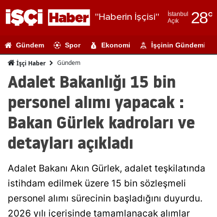
28
°
İstanbul
"Haberin İşçisi"
Açık
Adana
Gündem
Spor
Ekonomi
İşçinin Gündemi
Adıyaman
Gündem
İşçi Haber
Afyonkarahi
Adalet Bakanlığı 15 bin
Ağrı
personel alımı yapacak :
Amasya
Bakan Gürlek kadroları ve
Ankara
detayları açıkladı
Antalya
Adalet Bakanı Akın Gürlek, adalet teşkilatında
Artvin
istihdam edilmek üzere 15 bin sözleşmeli
Aydın
personel alımı sürecinin başladığını duyurdu.
Balıkesir
2026 yılı içerisinde tamamlanacak alımlar