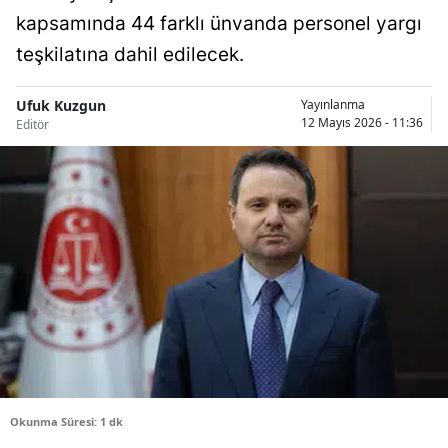
kapsamında 44 farklı ünvanda personel yargı
Bilecik
teşkilatına dahil edilecek.
Bingöl
Bitlis
Ufuk Kuzgun
Yayınlanma
12 Mayıs 2026 - 11:36
Editör
Bolu
Burdur
Bursa
Çanakkale
Çankırı
Çorum
Denizli
Okunma Süresi: 1 dk
Diyarbakır