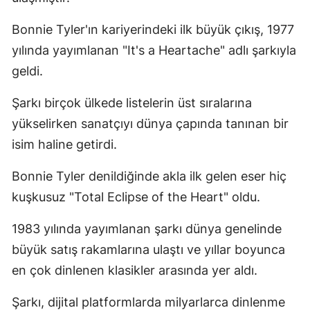
Samsun
Bonnie Tyler'ın kariyerindeki ilk büyük çıkış, 1977
yılında yayımlanan "It's a Heartache" adlı şarkıyla
Siirt
geldi.
Sinop
Şarkı birçok ülkede listelerin üst sıralarına
Sivas
yükselirken sanatçıyı dünya çapında tanınan bir
Tekirdağ
isim haline getirdi.
Tokat
Bonnie Tyler denildiğinde akla ilk gelen eser hiç
Trabzon
kuşkusuz "Total Eclipse of the Heart" oldu.
Tunceli
1983 yılında yayımlanan şarkı dünya genelinde
büyük satış rakamlarına ulaştı ve yıllar boyunca
Şanlıurfa
en çok dinlenen klasikler arasında yer aldı.
Uşak
Şarkı, dijital platformlarda milyarlarca dinlenme
Van