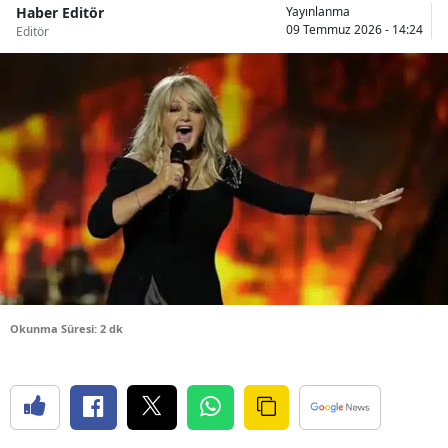
Haber Editör
Yayınlanma
Bilecik
09 Temmuz 2026 - 14:24
Editör
Bingöl
Bitlis
Bolu
Burdur
Bursa
Çanakkale
Çankırı
Okunma Süresi: 2 dk
Çorum
Denizli
Diyarbakır