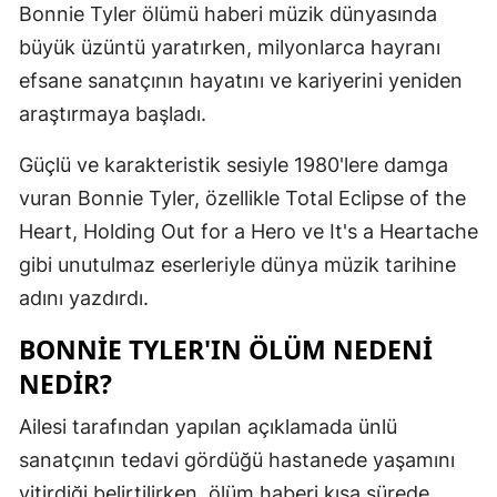
Bonnie Tyler ölümü haberi müzik dünyasında
Edirne
büyük üzüntü yaratırken, milyonlarca hayranı
Elazığ
efsane sanatçının hayatını ve kariyerini yeniden
araştırmaya başladı.
Erzincan
Güçlü ve karakteristik sesiyle 1980'lere damga
Erzurum
vuran Bonnie Tyler, özellikle Total Eclipse of the
Eskişehir
Heart, Holding Out for a Hero ve It's a Heartache
Gaziantep
gibi unutulmaz eserleriyle dünya müzik tarihine
adını yazdırdı.
Giresun
BONNIE TYLER'IN ÖLÜM NEDENI
Gümüşhan
NEDIR?
Hakkari
Ailesi tarafından yapılan açıklamada ünlü
Hatay
sanatçının tedavi gördüğü hastanede yaşamını
Isparta
yitirdiği belirtilirken, ölüm haberi kısa sürede