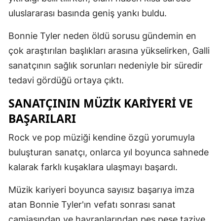
uluslararası basında geniş yankı buldu.
Mersin
İstanbul
Bonnie Tyler neden öldü sorusu gündemin en
çok araştırılan başlıkları arasına yükselirken, Galli
İzmir
sanatçının sağlık sorunları nedeniyle bir süredir
Kars
tedavi gördüğü ortaya çıktı.
Kastamonu
SANATÇININ MÜZIK KARIYERI VE
Kayseri
BAŞARILARI
Kırklareli
Rock ve pop müziği kendine özgü yorumuyla
buluşturan sanatçı, onlarca yıl boyunca sahnede
Kırşehir
kalarak farklı kuşaklara ulaşmayı başardı.
Kocaeli
Müzik kariyeri boyunca sayısız başarıya imza
Konya
atan Bonnie Tyler'ın vefatı sonrası sanat
Kütahya
camiasından ve hayranlarından peş peşe taziye