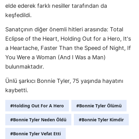
elde ederek farklı nesiller tarafından da
Yozgat
keşfedildi.
Zonguldak
Sanatçının diğer önemli hitleri arasında: Total
Aksaray
Eclipse of the Heart, Holding Out for a Hero, It's
a Heartache, Faster Than the Speed of Night, If
Bayburt
You Were a Woman (And I Was a Man)
Karaman
bulunmaktadır.
Kırıkkale
Ünlü şarkıcı Bonnie Tyler, 75 yaşında hayatını
Batman
kaybetti.
Şırnak
#Holding Out For A Hero
#Bonnie Tyler Ölümü
Bartın
#Bonnie Tyler Neden Öldü
#Bonnie Tyler Kimdir
Ardahan
#Bonnie Tyler Vefat Etti
Iğdır