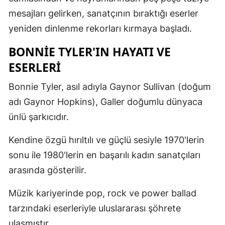
mesajları gelirken, sanatçının bıraktığı eserler
Malatya
yeniden dinlenme rekorları kırmaya başladı.
Manisa
BONNIE TYLER'IN HAYATI VE
Kahramanm
ESERLERI
Mardin
Bonnie Tyler, asıl adıyla Gaynor Sullivan (doğum
Muğla
adı Gaynor Hopkins), Galler doğumlu dünyaca
ünlü şarkıcıdır.
Muş
Nevşehir
Kendine özgü hırıltılı ve güçlü sesiyle 1970'lerin
sonu ile 1980'lerin en başarılı kadın sanatçıları
Niğde
arasında gösterilir.
Ordu
Müzik kariyerinde pop, rock ve power ballad
Rize
tarzındaki eserleriyle uluslararası şöhrete
Sakarya
ulaşmıştır.