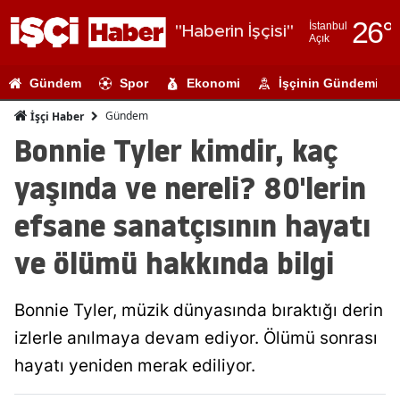
26
°
İstanbul
"Haberin İşçisi"
Açık
Adana
Gündem
Spor
Ekonomi
İşçinin Gündemi
Adıyaman
Gündem
İşçi Haber
Afyonkarahi
Bonnie Tyler kimdir, kaç
Ağrı
yaşında ve nereli? 80'lerin
Amasya
efsane sanatçısının hayatı
Ankara
ve ölümü hakkında bilgi
Antalya
Bonnie Tyler, müzik dünyasında bıraktığı derin
Artvin
izlerle anılmaya devam ediyor. Ölümü sonrası
Aydın
hayatı yeniden merak ediliyor.
Balıkesir