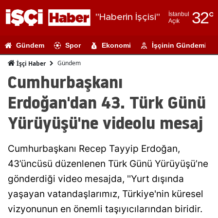
32
°
İstanbul
"Haberin İşçisi"
Açık
Adana
Gündem
Spor
Ekonomi
İşçinin Gündemi
Adıyaman
Gündem
İşçi Haber
Afyonkarahi
Cumhurbaşkanı
Ağrı
Erdoğan'dan 43. Türk Günü
Amasya
Yürüyüşü'ne videolu mesaj
Ankara
Cumhurbaşkanı Recep Tayyip Erdoğan,
Antalya
43’üncüsü düzenlenen Türk Günü Yürüyüşü’ne
Artvin
gönderdiği video mesajda, ''Yurt dışında
Aydın
yaşayan vatandaşlarımız, Türkiye'nin küresel
vizyonunun en önemli taşıyıcılarından biridir.
Balıkesir