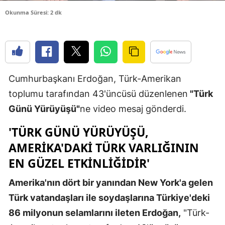
Edirne
Okunma Süresi: 2 dk
Elazığ
Erzincan
Erzurum
Cumhurbaşkanı Erdoğan, Türk-Amerikan
toplumu tarafından 43'üncüsü düzenlenen
"Türk
Eskişehir
Günü Yürüyüşü"
ne video mesaj gönderdi.
Gaziantep
'TÜRK GÜNÜ YÜRÜYÜŞÜ,
Giresun
AMERIKA'DAKI TÜRK VARLIĞININ
Gümüşhan
EN GÜZEL ETKINLIĞIDIR'
Hakkari
Amerika'nın dört bir yanından New York'a gelen
Türk vatandaşları ile soydaşlarına Türkiye'deki
Hatay
86 milyonun selamlarını ileten Erdoğan,
"Türk-
Isparta