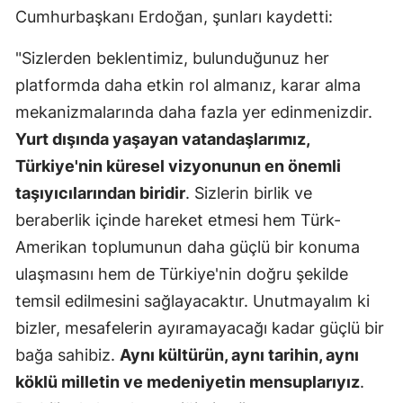
Cumhurbaşkanı Erdoğan, şunları kaydetti:
Samsun
"Sizlerden beklentimiz, bulunduğunuz her
Siirt
platformda daha etkin rol almanız, karar alma
Sinop
mekanizmalarında daha fazla yer edinmenizdir.
Yurt dışında yaşayan vatandaşlarımız,
Sivas
Türkiye'nin küresel vizyonunun en önemli
Tekirdağ
taşıyıcılarından biridir
. Sizlerin birlik ve
Tokat
beraberlik içinde hareket etmesi hem Türk-
Amerikan toplumunun daha güçlü bir konuma
Trabzon
ulaşmasını hem de Türkiye'nin doğru şekilde
Tunceli
temsil edilmesini sağlayacaktır. Unutmayalım ki
Şanlıurfa
bizler, mesafelerin ayıramayacağı kadar güçlü bir
bağa sahibiz.
Aynı kültürün, aynı tarihin, aynı
Uşak
köklü milletin ve medeniyetin mensuplarıyız
.
Van