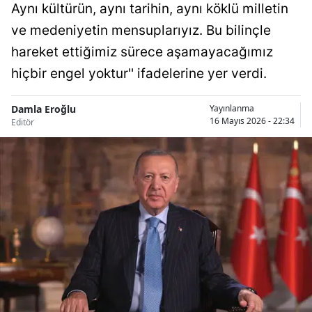
Aynı kültürün, aynı tarihin, aynı köklü milletin
Bilecik
ve medeniyetin mensuplarıyız. Bu bilinçle
Bingöl
hareket ettiğimiz sürece aşamayacağımız
hiçbir engel yoktur'' ifadelerine yer verdi.
Bitlis
Bolu
Damla Eroğlu
Yayınlanma
16 Mayıs 2026 - 22:34
Editör
Burdur
Bursa
Çanakkale
Çankırı
Çorum
Denizli
Diyarbakır