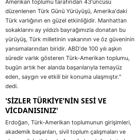
Amerikan toplumu tarafından 43'üncüsü
Mersin
düzenlenen Türk Günü Yürüyüşü, Amerika'daki
Türk varlığının en güzel etkinliğidir. Manhattan
İstanbul
sokaklarını ay yıldızlı bayrağımızla donatan bu
İzmir
yürüyüş, Türk milletinin vakarının ve öz güveninin
Kars
yansımalarından biridir. ABD'de 100 yılı aşkın
süredir varlık gösteren Türk-Amerikan toplumu,
Kastamonu
bugün artık her alanda başarılarıyla temayüz
Kayseri
eden, saygın ve etkili bir konuma ulaşmıştır."
Kırklareli
dedi.
Kırşehir
'SIZLER TÜRKIYE’NIN SESI VE
VICDANISINIZ'
Kocaeli
Erdoğan, Türk-Amerikan toplumunun girişimleri,
Konya
akademik başarıları, sivil toplum çalışmaları ve
Kütahya