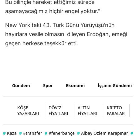
Bu bilinçle hareket ettiğimiz sürece
aşamayacağımız hiçbir engel yoktur."
Yozgat
Zonguldak
New York'taki 43. Türk Günü Yürüyüşü'nün
hayırlara vesile olmasını dileyen Erdoğan, emeği
Aksaray
geçen herkese teşekkür etti.
Bayburt
Karaman
Kırıkkale
Gündem
Spor
Ekonomi
İşçinin Gündemi
Batman
Şırnak
KÖŞE
DÖVİZ
ALTIN
KRİPTO
Bartın
YAZARLARI
FİYATLARI
FİYATLARI
PARALAR
Ardahan
#
Kaza
#
#transfer
#
#fenerbahçe
#
Albay Özlem Karapınar
#
Iğdır