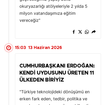
okuryazarlığı atölyeleriyle 2 yılda 5
Samsun
milyon vatandaşımıza eğitim
Siirt
vereceğiz"
Sinop
Sivas
Tekirdağ
15:03
13 Haziran 2026
Tokat
Trabzon
CUMHURBAŞKANI ERDOĞAN:
KENDI UYDUSUNU ÜRETEN 11
Tunceli
ÜLKEDEN BIRIYIZ
Şanlıurfa
"Türkiye teknolojideki dönüşümü en
Uşak
erken fark eden, tedbir, politika ve
Van