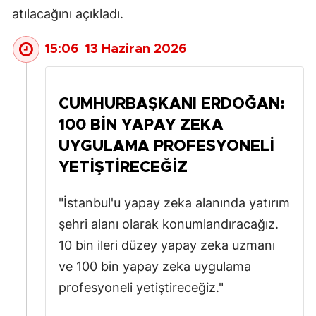
atılacağını açıkladı.
Mersin
İstanbul
15:06
13 Haziran 2026
İzmir
CUMHURBAŞKANI ERDOĞAN:
Kars
100 BIN YAPAY ZEKA
Kastamonu
UYGULAMA PROFESYONELI
Kayseri
YETIŞTIRECEĞIZ
Kırklareli
"İstanbul'u yapay zeka alanında yatırım
Kırşehir
şehri alanı olarak konumlandıracağız.
10 bin ileri düzey yapay zeka uzmanı
Kocaeli
ve 100 bin yapay zeka uygulama
Konya
profesyoneli yetiştireceğiz."
Kütahya