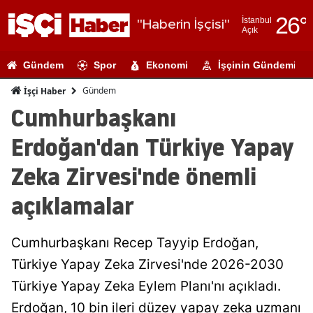
26
°
İstanbul
"Haberin İşçisi"
Açık
Adana
Gündem
Spor
Ekonomi
İşçinin Gündemi
Adıyaman
Gündem
İşçi Haber
Afyonkarahi
Cumhurbaşkanı
Ağrı
Erdoğan'dan Türkiye Yapay
Amasya
Zeka Zirvesi'nde önemli
Ankara
açıklamalar
Antalya
Cumhurbaşkanı Recep Tayyip Erdoğan,
Artvin
Türkiye Yapay Zeka Zirvesi'nde 2026-2030
Aydın
Türkiye Yapay Zeka Eylem Planı'nı açıkladı.
Balıkesir
Erdoğan, 10 bin ileri düzey yapay zeka uzmanı