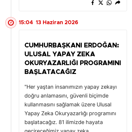
Malatya
Manisa
15:04
13 Haziran 2026
Kahramanm
CUMHURBAŞKANI ERDOĞAN:
Mardin
ULUSAL YAPAY ZEKA
Muğla
OKURYAZARLIĞI PROGRAMINI
Muş
BAŞLATACAĞIZ
Nevşehir
"Her yaştan insanımızın yapay zekayı
Niğde
doğru anlamasını, güvenli biçimde
kullanmasını sağlamak üzere Ulusal
Ordu
Yapay Zeka Okuryazarlığı programını
Rize
başlatacağız. 81 ilimizde hayata
Sakarya
geçireceğimiz yapay zeka