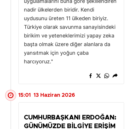
uygulamalarını buna göre şekillendiren
nadir ülkelerden biridir. Kendi
Yozgat
uydusunu üreten 11 ülkeden biriyiz.
Zonguldak
Türkiye olarak savunma sanayisindeki
Aksaray
birikim ve yeteneklerimizi yapay zeka
başta olmak üzere diğer alanlara da
Bayburt
yansıtmak için yoğun çaba
Karaman
harcıyoruz."
Kırıkkale
Batman
Şırnak
15:01
13 Haziran 2026
Bartın
Ardahan
CUMHURBAŞKANI ERDOĞAN:
GÜNÜMÜZDE BILGIYE ERIŞIM
Iğdır