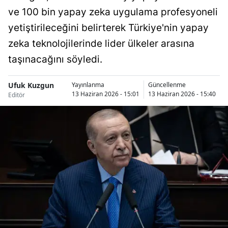
ve 100 bin yapay zeka uygulama profesyoneli
Bilecik
yetiştirileceğini belirterek Türkiye'nin yapay
Bingöl
zeka teknolojilerinde lider ülkeler arasına
Bitlis
taşınacağını söyledi.
Bolu
Ufuk Kuzgun
Yayınlanma
Güncellenme
Burdur
13 Haziran 2026 - 15:01
13 Haziran 2026 - 15:40
Editör
Bursa
Çanakkale
Çankırı
Çorum
Denizli
Diyarbakır