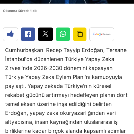
Edirne
Okunma Süresi: 1 dk
Elazığ
Erzincan
Erzurum
Cumhurbaşkanı Recep Tayyip Erdoğan, Tersane
Eskişehir
İstanbul'da düzenlenen Türkiye Yapay Zeka
Zirvesi'nde 2026-2030 dönemini kapsayan
Gaziantep
Türkiye Yapay Zeka Eylem Planı'nı kamuoyuyla
Giresun
paylaştı. Yapay zekada Türkiye'nin küresel
Gümüşhan
rekabet gücünü artırmayı hedefleyen planın dört
temel eksen üzerine inşa edildiğini belirten
Hakkari
Erdoğan, yapay zeka okuryazarlığından veri
Hatay
altyapısına, insan kaynağından uluslararası iş
Isparta
birliklerine kadar birçok alanda kapsamlı adımlar