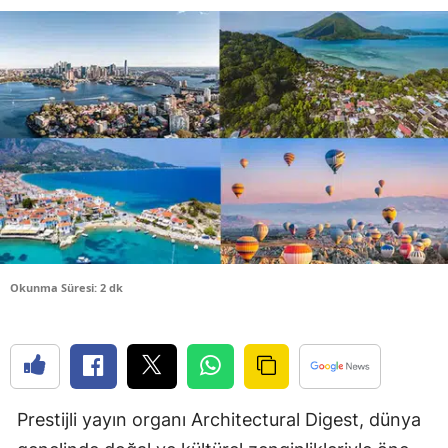
Bilecik
Bingöl
Bitlis
Bolu
Burdur
Bursa
Çanakkale
Okunma Süresi: 2 dk
Çankırı
Çorum
Denizli
Prestijli yayın organı Architectural Digest, dünya
Diyarbakır