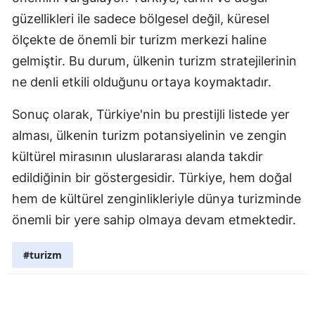
güzellikleri ile sadece bölgesel değil, küresel
Samsun
ölçekte de önemli bir turizm merkezi haline
Siirt
gelmiştir. Bu durum, ülkenin turizm stratejilerinin
ne denli etkili olduğunu ortaya koymaktadır.
Sinop
Sivas
Sonuç olarak, Türkiye'nin bu prestijli listede yer
alması, ülkenin turizm potansiyelinin ve zengin
Tekirdağ
kültürel mirasının uluslararası alanda takdir
Tokat
edildiğinin bir göstergesidir. Türkiye, hem doğal
Trabzon
hem de kültürel zenginlikleriyle dünya turizminde
önemli bir yere sahip olmaya devam etmektedir.
Tunceli
Şanlıurfa
#turizm
Uşak
Van