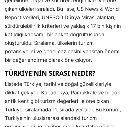
genelinde doğal ve kültürel zenginlikleriyle öne
Edirne
çıkan ülkeleri sıraladı. Bu liste, US News & World
Report verileri, UNESCO Dünya Mirası alanları,
Elazığ
sürdürülebilirlik kriterleri ve yaklaşık 17 bin kişinin
Erzincan
katıldığı kapsamlı bir anket doğrultusunda
Erzurum
oluşturuldu. Sıralama, ülkelerin turizm
potansiyelini ve genel cazibesini yansıtan önemli
Eskişehir
bir değerlendirme olarak öne çıkıyor.
Gaziantep
TÜRKIYE'NIN SIRASI NEDIR?
Giresun
Listede Türkiye, tarihi ve doğal güzellikleriyle
Gümüşhan
dikkat çekiyor. Kapadokya, Pamukkale ve birçok
Hakkari
antik kent gibi turizm değerleri ile öne çıkan
Türkiye, sıralamada 11. sırada yer aldı. Bu konum,
Hatay
Türkiye'nin uluslararası alandaki turizm
Isparta
potansiyelini ve cazibesini bir kez daha gözler