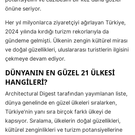
önüne seriyor.
Mersin
İstanbul
Her yıl milyonlarca ziyaretçiyi ağırlayan Türkiye,
2024 yılında kırdığı turizm rekorlarıyla da
İzmir
gündeme gelmişti. Ülkenin zengin kültürel mirası
Kars
ve doğal güzellikleri, uluslararası turistlerin ilgisini
Kastamonu
çekmeye devam ediyor.
Kayseri
DÜNYANIN EN GÜZEL 21 ÜLKESI
HANGILERI?
Kırklareli
Architectural Digest tarafından yayımlanan liste,
Kırşehir
dünya genelinde en güzel ülkeleri sıralarken,
Kocaeli
Türkiye'nin yanı sıra birçok farklı ülkeyi de
Konya
kapsıyor. Sıralama, ülkelerin doğal güzellikleri,
kültürel zenginlikleri ve turizm potansiyellerine
Kütahya