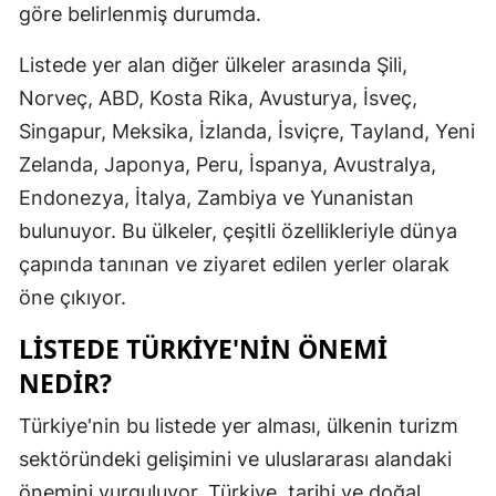
göre belirlenmiş durumda.
Malatya
Listede yer alan diğer ülkeler arasında Şili,
Manisa
Norveç, ABD, Kosta Rika, Avusturya, İsveç,
Kahramanm
Singapur, Meksika, İzlanda, İsviçre, Tayland, Yeni
Zelanda, Japonya, Peru, İspanya, Avustralya,
Mardin
Endonezya, İtalya, Zambiya ve Yunanistan
Muğla
bulunuyor. Bu ülkeler, çeşitli özellikleriyle dünya
Muş
çapında tanınan ve ziyaret edilen yerler olarak
öne çıkıyor.
Nevşehir
LISTEDE TÜRKIYE'NIN ÖNEMI
Niğde
NEDIR?
Ordu
Türkiye'nin bu listede yer alması, ülkenin turizm
Rize
sektöründeki gelişimini ve uluslararası alandaki
Sakarya
önemini vurguluyor. Türkiye, tarihi ve doğal