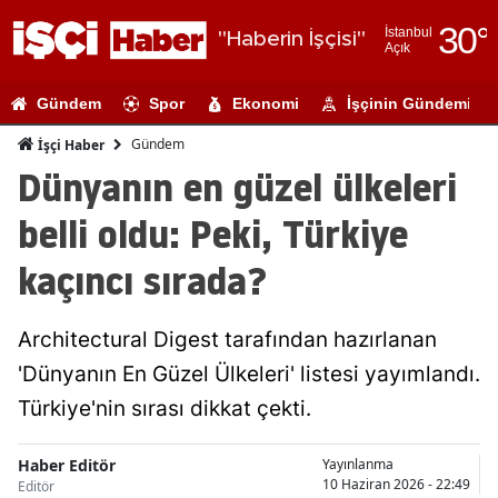
30
°
İstanbul
"Haberin İşçisi"
Açık
Adana
Gündem
Spor
Ekonomi
İşçinin Gündemi
Adıyaman
Gündem
İşçi Haber
Afyonkarahi
Dünyanın en güzel ülkeleri
Ağrı
belli oldu: Peki, Türkiye
Amasya
kaçıncı sırada?
Ankara
Architectural Digest tarafından hazırlanan
Antalya
'Dünyanın En Güzel Ülkeleri' listesi yayımlandı.
Artvin
Türkiye'nin sırası dikkat çekti.
Aydın
Haber Editör
Yayınlanma
Balıkesir
10 Haziran 2026 - 22:49
Editör