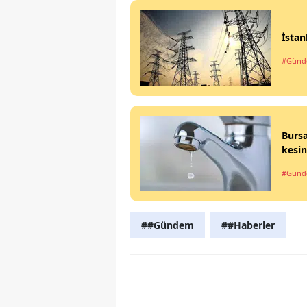
İstan
#Gün
Bursa
kesin
#Gün
##Gündem
##Haberler