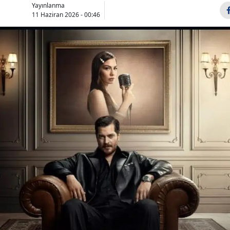
Yayınlanma
Bilecik
11 Haziran 2026 - 00:46
Bingöl
Bitlis
Bolu
Burdur
Bursa
Çanakkale
Çankırı
Çorum
Denizli
Diyarbakır