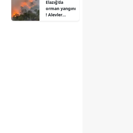
Elazığ’da
orman yangını
! Alevler
büyüdü,
ekipler
seferber oldu