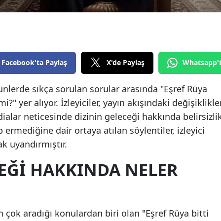
Edirne
Elazığ
Erzincan
Facebook'ta Paylaş
X'de Paylaş
Whatsapp'
Erzurum
 günlerde sıkça sorulan sorular arasında "Eşref Rüya
Eskişehir
mi?" yer alıyor. İzleyiciler, yayın akışındaki değişiklikle
Gaziantep
alar neticesinde dizinin geleceği hakkında belirsizli
 ermediğine dair ortaya atılan söylentiler, izleyici
Giresun
ak uyandırmıştır.
Gümüşhane
CEĞI HAKKINDA NELER
Hakkari
Hatay
 çok aradığı konulardan biri olan "Eşref Rüya bitti
Isparta