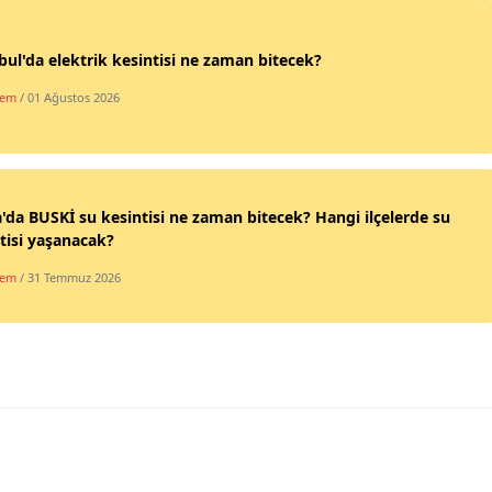
Samsun
bul'da elektrik kesintisi ne zaman bitecek?
Siirt
dem
/ 01 Ağustos 2026
Sinop
Sivas
Tekirdağ
'da BUSKİ su kesintisi ne zaman bitecek? Hangi ilçelerde su
tisi yaşanacak?
Tokat
dem
/ 31 Temmuz 2026
Trabzon
Tunceli
Şanlıurfa
Uşak
Van