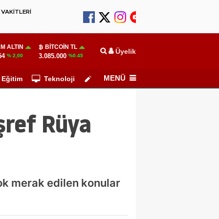
VAKİTLERİ
M ALTIN
BITCOIN TL
Üyelik
54
3.085.000
% 2,00
%0.45
MENÜ
Eğitim
Teknoloji
Köşe Yazarları
Eşref Rüya
çok merak edilen konular