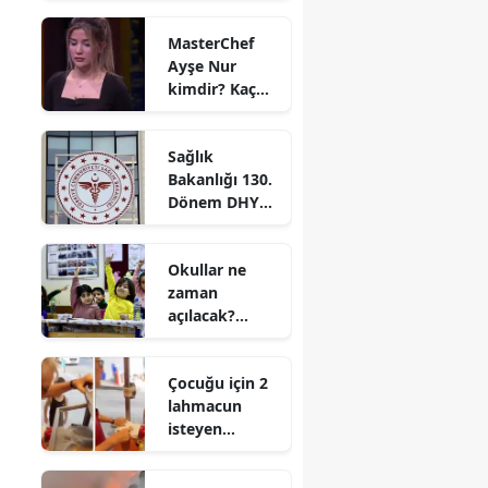
oldu?
MasterChef
Ayşe Nur
kimdir? Kaç
yaşında ve
nereli?
Sağlık
Bakanlığı 130.
Dönem DHY
kurası ne
zaman
Okullar ne
çekilecek?
zaman
Sonuçlar ne
açılacak?
zaman
2026-2027
açıklanacak?
eğitim
Çocuğu için 2
öğretim yılı
lahmacun
okul açılış
isteyen
tarihleri
anneyle
tartışmıştı