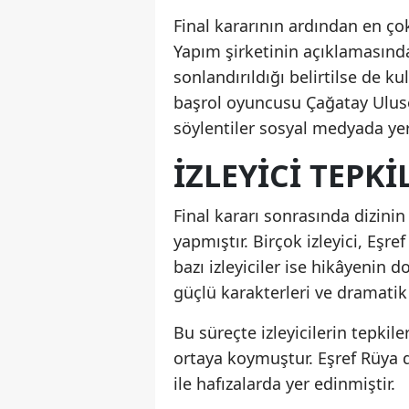
Final kararının ardından en ço
Yapım şirketinin açıklamasınd
sonlandırıldığı belirtilse de ku
başrol oyuncusu Çağatay Ulus
söylentiler sosyal medyada ye
İZLEYICI TEPK
Final kararı sonrasında dizini
yapmıştır. Birçok izleyici, Eşre
bazı izleyiciler ise hikâyenin 
güçlü karakterleri ve dramatik
Bu süreçte izleyicilerin tepkiler
ortaya koymuştur. Eşref Rüya d
ile hafızalarda yer edinmiştir.