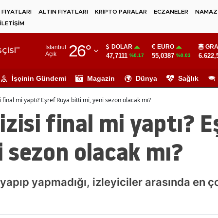
 FİYATLARI
ALTIN FİYATLARI
KRİPTO PARALAR
ECZANELER
NAMAZ 
İLETİŞİM
Adana
26
°
DOLAR
EURO
GRA
İstanbul
Adıyaman
çisi"
Açık
47,7111
55,0387
6.622,
%0.17
%0.03
Afyonkarahisar
İşçinin Gündemi
Magazin
Dünya
Sağlık
Ağrı
i final mi yaptı? Eşref Rüya bitti mi, yeni sezon olacak mı?
Amasya
izisi final mi yaptı? 
Ankara
ni sezon olacak mı?
Antalya
Artvin
l yapıp yapmadığı, izleyiciler arasında en 
Aydın
Balıkesir