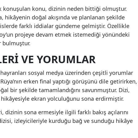
k konuşulan konu, dizinin neden bittiği olmuştur.
Malatya
a, hikâyenin doğal akışında ve planlanan şekilde
Manisa
lislerde farklı iddialar gündeme gelmiştir. Özellikle
oy’un projeye devam etmek istemediği yönündeki
Kahramanmaraş
r bulmuştur.
Mardin
ILERI VE YORUMLAR
Muğla
n hayranları sosyal medya üzerinden çeşitli yorumlar
Muş
f Rüya’nın erken final yaptığı görüşünü dile getirirken,
Nevşehir
doğal bir şekilde tamamlandığını savunmuştur. Dizi,
Niğde
 hikâyesiyle ekran yolculuğunu sona erdirmiştir.
Ordu
i, dizinin sona ermesiyle ilgili farklı bakış açılarını
izisi, izleyicileriyle kurduğu bağ ve sunduğu hikâye
Rize
Sakarya