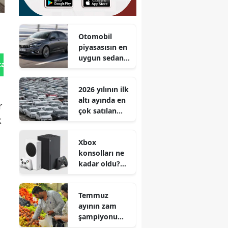
Otomobil
piyasasısın en
uygun sedan
tan Gönder
tipi aracı!
Egea'dan
2026 yılının ilk
80.900 TL daha
altı ayında en
ucuz!
r
çok satılan
k
otomobil
markaları belli
Xbox
oldu
konsolları ne
kadar oldu?
Zam yapılacak
mı?
Temmuz
ayının zam
şampiyonu
hangi ürün