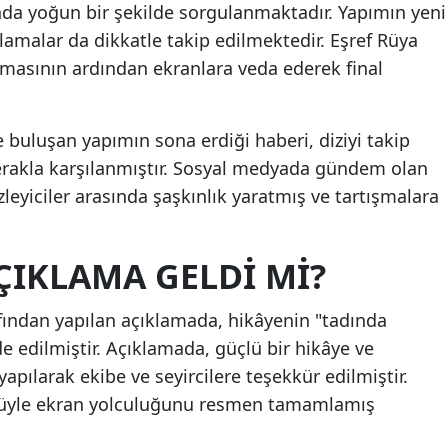
da yoğun bir şekilde sorgulanmaktadır. Yapımın yeni
Mersin
amalar da dikkatle takip edilmektedir. Eşref Rüya
nmasının ardından ekranlara veda ederek final
İstanbul
İzmir
e buluşan yapımın sona erdiği haberi, diziyi takip
Kars
erakla karşılanmıştır. Sosyal medyada gündem olan
Kastamonu
izleyiciler arasında şaşkınlık yaratmış ve tartışmalara
Kayseri
ÇIKLAMA GELDI MI?
Kırklareli
Kırşehir
fından yapılan açıklamada, hikâyenin "tadında
ade edilmiştir. Açıklamada, güçlü bir hikâye ve
Kocaeli
yapılarak ekibe ve seyircilere teşekkür edilmiştir.
Konya
müyle ekran yolculuğunu resmen tamamlamış
Kütahya