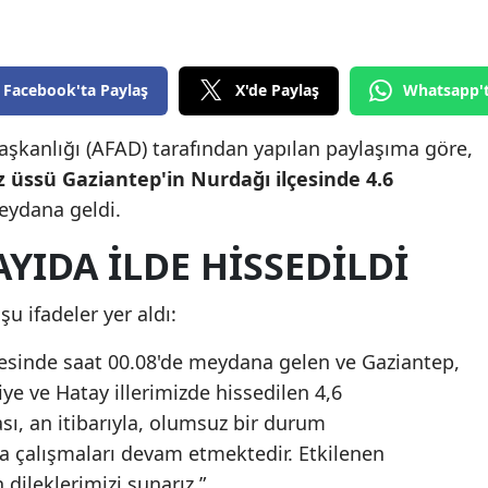
Edirne
Elazığ
Facebook'ta Paylaş
X'de Paylaş
Whatsapp'
Erzincan
aşkanlığı (AFAD) tarafından yapılan paylaşıma göre,
Erzurum
z üssü Gaziantep'in Nurdağı ilçesinde 4.6
Eskişehir
ydana geldi.
Gaziantep
YIDA İLDE HİSSEDİLDİ
Giresun
u ifadeler yer aldı:
Gümüşhane
lçesinde saat 00.08'de meydana gelen ve Gaziantep,
Hakkari
e ve Hatay illerimizde hissedilen 4,6
, an itibarıyla, olumsuz bir durum
Hatay
 çalışmaları devam etmektedir. Etkilenen
Isparta
dileklerimizi sunarız.”