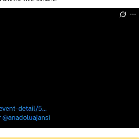
Mersin
İstanbul
İzmir
Kars
Kastamonu
Kayseri
Kırklareli
Kırşehir
Kocaeli
Konya
Kütahya