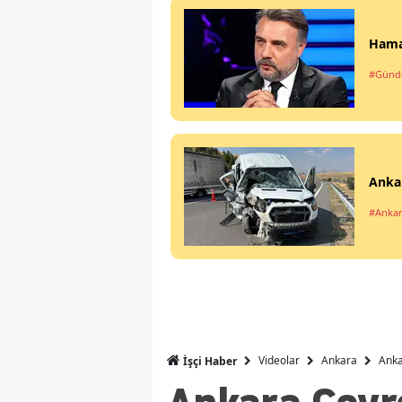
Hamal
#Gün
Ankar
#Anka
Videolar
Ankara
Anka
İşçi Haber