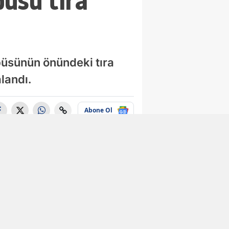
üsü tıra
büsünün önündeki tıra
landı.
Abone Ol