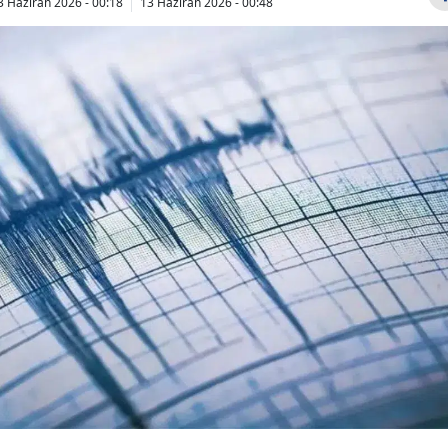
3 Haziran 2026 - 00:18
13 Haziran 2026 - 00:48
Bilecik
Bingöl
Bitlis
Bolu
Burdur
Bursa
Çanakkale
Çankırı
Çorum
Denizli
Diyarbakır