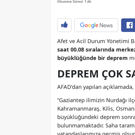
Okunma Süresi: 1 dk
Afet ve Acil Durum Yönetimi B
saat 00.08 sıralarında merke
büyüklüğünde bir deprem
me
DEPREM ÇOK SA
AFAD'dan yapılan açıklamada, ş
“Gaziantep ilimizin Nurdağı i
Kahramanmaraş, Kilis, Osmaniy
büyüklüğündeki deprem sonrası
bulunmamaktadır. Saha tarama
vatandaşlarımıza geçmiş olsun 