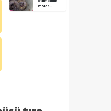
otomobilin
motor
bölümüne
yılan girdi