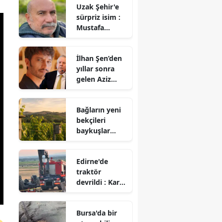
Uzak Şehir'e
sürpriz isim :
Mustafa
Avkıran katıldı
İlhan Şen’den
yıllar sonra
gelen Aziz
Yıldırım itirafı!
Bağların yeni
bekçileri
baykuşlar
oldu : 500’den
fazla yuva
Edirne'de
kutusu
traktör
kuruldu
devrildi : Karı
koca hayatını
kaybetti
Bursa'da bir