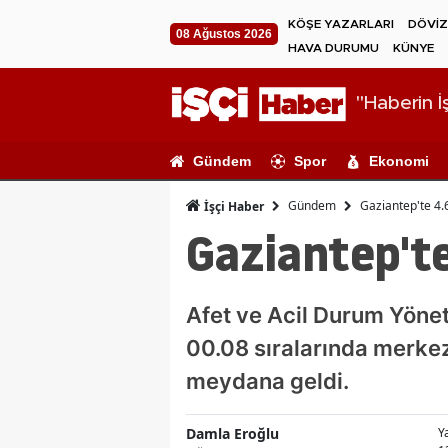
KÖŞE YAZARLARI
DÖVİZ
08 Ağustos 2026
HAVA DURUMU
KÜNYE
"Haberin İş
Gündem
Spor
Ekonomi
Gündem
Gaziantep'te 4
İşçi Haber
Gaziantep't
Afet ve Acil Durum Yönet
00.08 sıralarında merke
meydana geldi.
Damla Eroğlu
Y