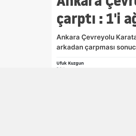
Ankara Çevre
çarptı : 1'i a
Ankara Çevreyolu Karata
arkadan çarpması sonucu 
Ufuk Kuzgun
Editör