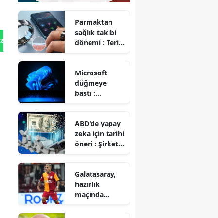
Parmaktan
sağlık takibi
tan Gönder
dönemi : Teri
analiz eden
akıllı yüzük
Microsoft
geliştirildi
düğmeye
bastı :
Windows 11
kullananlara
ABD'de yapay
'RAM'
zeka için tarihi
müjdesi!
öneri : Şirket
hisselerinin
yarısı devlete
Galatasaray,
mi geçecek?
hazırlık
maçında
Rennes ile 3-3
berabere kaldı