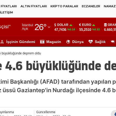
 FİYATLARI
ALTIN FİYATLARI
KRİPTO PARALAR
ECZANELER
NAMAZ 
İLETİŞİM
Adana
26
°
DOLAR
EURO
GRAM
İstanbul
Adıyaman
çisi"
Açık
47,7436
55,2510
6.660,5
%0.18
%0.32
Afyonkarahisar
İşçinin Gündemi
Magazin
Dünya
Sağlık
Ağrı
.6 büyüklüğünde deprem oldu
Amasya
e 4.6 büyüklüğünde d
Ankara
Antalya
imi Başkanlığı (AFAD) tarafından yapılan 
z üssü Gaziantep'in Nurdağı ilçesinde 4.6
Artvin
Aydın
Balıkesir
ayınlanma
Güncellenme