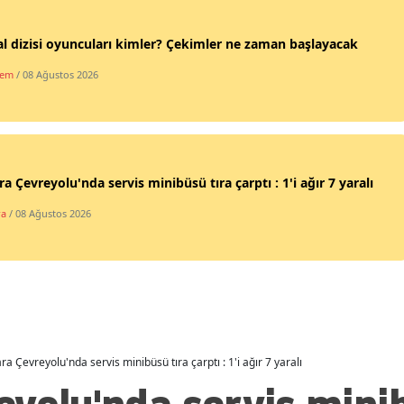
Malatya
 dizisi oyuncuları kimler? Çekimler ne zaman başlayacak
Manisa
dem
/ 08 Ağustos 2026
Kahramanmaraş
Mardin
Muğla
a Çevreyolu'nda servis minibüsü tıra çarptı : 1'i ağır 7 yaralı
Muş
ra
/ 08 Ağustos 2026
Nevşehir
Niğde
Ordu
Rize
ra Çevreyolu'nda servis minibüsü tıra çarptı : 1'i ağır 7 yaralı
Sakarya