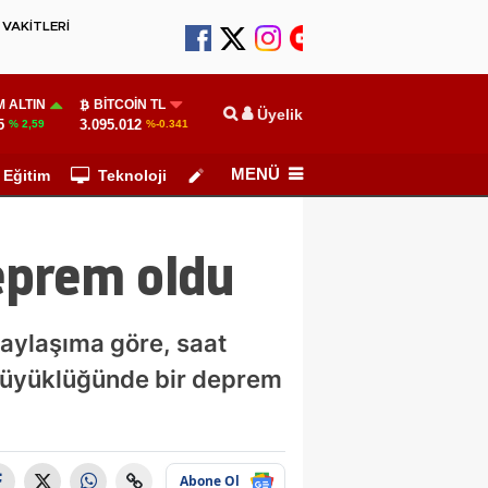
VAKİTLERİ
 ALTIN
BITCOIN TL
Üyelik
5
3.095.012
% 2,59
%-0.341
MENÜ
Eğitim
Teknoloji
Köşe Yazarları
eprem oldu
paylaşıma göre, saat
 büyüklüğünde bir deprem
Abone Ol