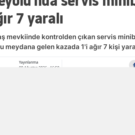
yolu'nda servis minib
Samsun
ğır 7 yaralı
Siirt
Sinop
ş mevkiinde kontrolden çıkan servis mini
meydana gelen kazada 1'i ağır 7 kişi yara
Sivas
Tekirdağ
Yayınlanma
08 Ağustos 2026 - 16:58
Tokat
Trabzon
Tunceli
Şanlıurfa
Uşak
Van